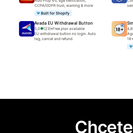
Add Prop 65, age verification,
Com
CCPA/GDPR trust, warning & more
sen
Built for Shopify
Avada EU Withdrawal Button
Sm
z 5 hvězd
5,0
(23)
•
Free plan available
4,8
Celkový počet recenzí: 23
Cel
EU withdrawal button no login. Auto
Age
tag, cancel and refund.
18+
Chcete 