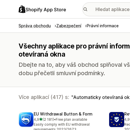
Shopify App Store
Správa obchodu
Zabezpečení
Právní informace
Všechny aplikace pro právní infor
otevíraná okna
Dbejte na to, aby váš obchod splňoval vš
dobu přečetli smluvní podmínky.
Více aplikací (417) s:
Automaticky otevíraná o
EU Withdrawal Button & Form
Re
z 5 hvězd
4,9
(2 181)
•
Free plan available
4,9
Celkový počet recenzí: 2181
Cel
Easily comply with EU withdrawal
Req
requirements 2023/2673
202