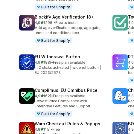
Built for Shopify
Blockify Age Verification 18+
Tn
z 5 hvězd
4,9
(298)
•
Free to install
4,9
Celkový počet recenzí: 298
Cel
Add age verification popup, age gate,
Add
terms and conditions box
for
Built for Shopify
EU Withdrawal Button
RT
z 5 hvězd
4,9
(88)
•
Free plan available
4,6
Celkový počet recenzí: 88
Cel
In 2 clicks activated | widerruf button |
Add
EU 2023/2673
ter
Complimus: EU Omnibus Price
Ch
z 5 hvězd
4,9
(62)
•
Free plan available
5,0
Celkový počet recenzí: 62
Cel
Lowest Price Compliance with
Req
Enterprise Features and Support
che
Built for Shopify
Warn Checkout Rules & Popups
BO
z 5 hvězd
4,8
(15)
•
Free
4,9
Celkový počet recenzí: 15
Cel