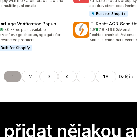
ply with the EU withdrawal law and
Zajistěte shodu s předpis
d multilingual emails
se zdravotním postižením:
Built for Shopify
art Age Verification Popup
IT‑Recht AGB‑Schnitts
z 5 hvězd
z 5 hvězd
(40)
•
Free plan available
4,9
(18)
•
$9.90/Monat
kový počet recenzí: 40
Celkový počet recenzí: 18
 verifier, age checker, age gate for
Rechtssicherheit: Automat
restricted products
Aktualisierung der Rechtst
Built for Shopify
Další
1
2
3
4
…
18
přidat nějakou a