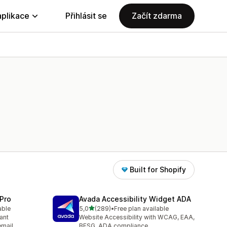
aplikace
Přihlásit se
Začít zdarma
Built for Shopify
Pro
Avada Accessibility Widget ADA
z 5 hvězd
able
5,0
(289)
•
Free plan available
3
Celkový počet recenzí: 289
ant
Website Accessibility with WCAG, EAA,
email
BFSG, ADA compliance