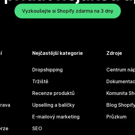
Vyzkoušejte si Shopify zdarma na 3 dny
í
Nejčastější kategorie
Zdroje
Dropshipping
Centrum náp
Tržiště
Dokumentace
Recenze produktů
Komunita Sh
rava
Upselling a balíčky
Blog Shopif
E-mailový marketing
Průzkum
erze
SEO