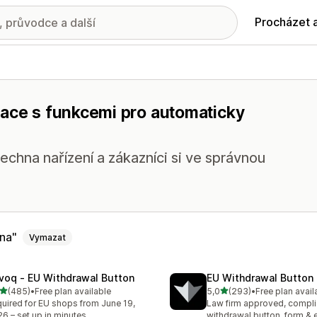
Procházet 
mace s funkcemi pro automaticky
echna nařízení a zákazníci si ve správnou
kna
Vymazat
voq ‑ EU Withdrawal Button
EU Withdrawal Button 
z 5 hvězd
z 5 hvězd
(485)
•
Free plan available
5,0
(293)
•
Free plan avail
kový počet recenzí: 485
Celkový počet recenzí: 29
uired for EU shops from June 19,
Law firm approved, compli
6 – set up in minutes.
withdrawal button, form & 