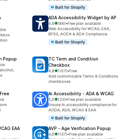
Built for Shopify
n
ADA Accessibility Widget by AP
z 5 hvězd
4,9
(86)
•
Free plan available
Celkový počet recenzí: 86
Web Accessibility for WCAG, EAA,
able
8
BFSG, AODA & ADA Compliance.
ckbox
ation
Built for Shopify
on Popup
TC Term and Condition
ble
Checkbox
alcohol,
z 5 hvězd
4,8
(107)
•
Free
Celkový počet recenzí: 107
es
Add customizable Terms & Conditions
checkboxes
 Free
Ai Accessibility ‑ ADA & WCAG
z 5 hvězd
ble
5,0
(33)
•
Free plan available
Celkový počet recenzí: 33
form
Ensure Ai accessibility compliance for
6
AODA, ADA, WCAG & EAA
Built for Shopify
 WCAG EAA
AVP ‑ Age Verification Popup
z 5 hvězd
4,6
(137)
•
Free plan available
Celkový počet recenzí: 137