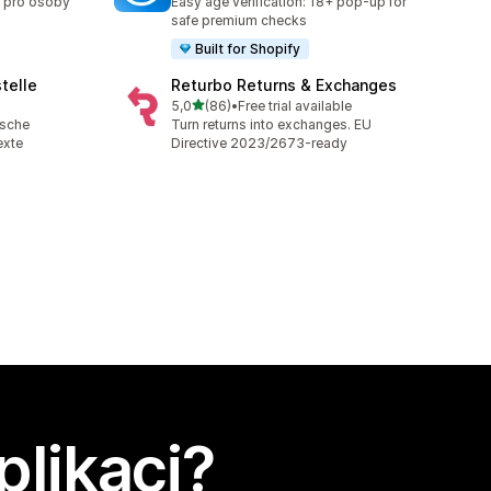
y pro osoby
Easy age verification: 18+ pop-up for
safe premium checks
Built for Shopify
telle
Returbo Returns & Exchanges
z 5 hvězd
5,0
(86)
•
Free trial available
Celkový počet recenzí: 86
ische
Turn returns into exchanges. EU
exte
Directive 2023/2673-ready
plikaci?