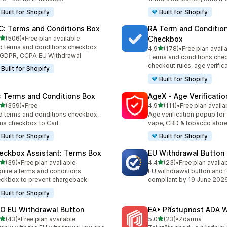
Built for Shopify
Built for Shopify
C: Terms and Conditions Box
RA Term and Conditio
z 5 hvězd
(506)
•
Free plan available
Checkbox
kový počet recenzí: 506
 terms and conditions checkbox
z 5 hvězd
4,9
(178)
•
Free plan avail
Celkový počet recenzí: 17
 GDPR, CCPA EU Withdrawal
Terms and conditions che
checkout rules, age verific
Built for Shopify
Built for Shopify
: Terms and Conditions Box
AgeX ‑ Age Verificati
z 5 hvězd
z 5 hvězd
(359)
•
Free
4,9
(111)
•
Free plan availa
kový počet recenzí: 359
Celkový počet recenzí: 111
 terms and conditions checkbox,
Age verification popup for 
ms checkbox to Cart
vape, CBD & tobacco stor
Built for Shopify
Built for Shopify
eckbox Assistant: Terms Box
EU Withdrawal Button
z 5 hvězd
z 5 hvězd
(39)
•
Free plan available
4,4
(23)
•
Free plan availa
kový počet recenzí: 39
Celkový počet recenzí: 23
uire a terms and conditions
EU withdrawal button and 
ckbox to prevent chargeback
compliant by 19 June 202
Built for Shopify
O EU Withdrawal Button
EA• Přístupnost ADA
z 5 hvězd
z 5 hvězd
(43)
•
Free plan available
5,0
(23)
•
Zdarma
kový počet recenzí: 43
Celkový počet recenzí: 23