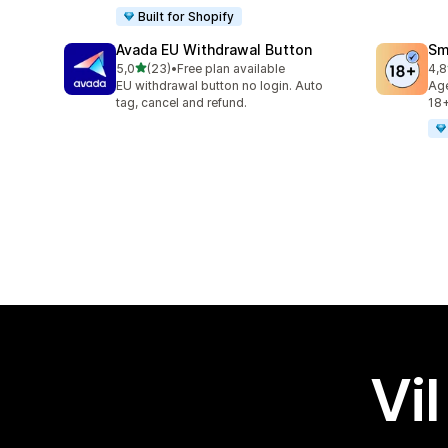
Built for Shopify
Avada EU Withdrawal Button
Sm
av 5 stjerner
5,0
(23)
•
Free plan available
4,8
Totalt 23 omtaler
Tot
EU withdrawal button no login. Auto
Age
tag, cancel and refund.
18+
Vil