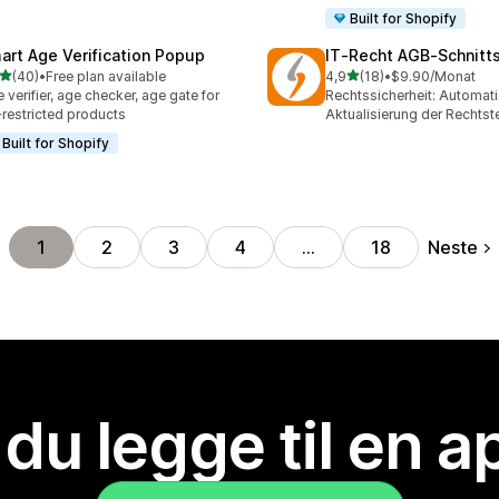
Built for Shopify
art Age Verification Popup
IT‑Recht AGB‑Schnitts
av 5 stjerner
av 5 stjerner
(40)
•
Free plan available
4,9
(18)
•
$9.90/Monat
alt 40 omtaler
Totalt 18 omtaler
 verifier, age checker, age gate for
Rechtssicherheit: Automat
restricted products
Aktualisierung der Rechtst
Built for Shopify
Neste
1
2
3
4
…
18
 du legge til en 