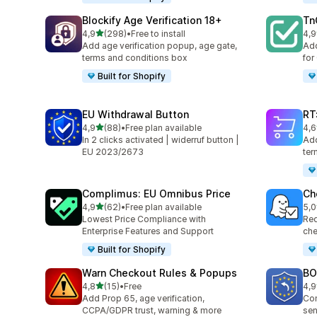
Blockify Age Verification 18+
Tn
av 5 stjerner
4,9
(298)
•
Free to install
4,9
Totalt 298 omtaler
Tot
Add age verification popup, age gate,
Add
terms and conditions box
for
Built for Shopify
EU Withdrawal Button
RT
av 5 stjerner
4,9
(88)
•
Free plan available
4,6
Totalt 88 omtaler
Tot
In 2 clicks activated | widerruf button |
Add
EU 2023/2673
ter
Complimus: EU Omnibus Price
Ch
av 5 stjerner
4,9
(62)
•
Free plan available
5,0
Totalt 62 omtaler
Tot
Lowest Price Compliance with
Req
Enterprise Features and Support
che
Built for Shopify
Warn Checkout Rules & Popups
BO
av 5 stjerner
4,8
(15)
•
Free
4,9
Totalt 15 omtaler
Tot
Add Prop 65, age verification,
Com
CCPA/GDPR trust, warning & more
sen