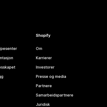
Shopify
lpesenter
Om
ntasjon
Karrierer
lesskapet
Investorer
gg
Presse og media
Partnere
Samarbeidspartnere
Juridisk