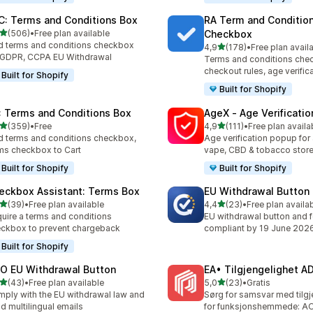
C: Terms and Conditions Box
RA Term and Conditio
av 5 stjerner
(506)
•
Free plan available
Checkbox
alt 506 omtaler
 terms and conditions checkbox
av 5 stjerner
4,9
(178)
•
Free plan avail
Totalt 178 omtaler
 GDPR, CCPA EU Withdrawal
Terms and conditions che
checkout rules, age verific
Built for Shopify
Built for Shopify
: Terms and Conditions Box
AgeX ‑ Age Verificati
av 5 stjerner
av 5 stjerner
(359)
•
Free
4,9
(111)
•
Free plan availa
alt 359 omtaler
Totalt 111 omtaler
 terms and conditions checkbox,
Age verification popup for 
ms checkbox to Cart
vape, CBD & tobacco stor
Built for Shopify
Built for Shopify
eckbox Assistant: Terms Box
EU Withdrawal Button
av 5 stjerner
av 5 stjerner
(39)
•
Free plan available
4,4
(23)
•
Free plan availa
alt 39 omtaler
Totalt 23 omtaler
uire a terms and conditions
EU withdrawal button and 
ckbox to prevent chargeback
compliant by 19 June 202
Built for Shopify
O EU Withdrawal Button
EA• Tilgjengelighet 
av 5 stjerner
av 5 stjerner
(43)
•
Free plan available
5,0
(23)
•
Gratis
alt 43 omtaler
Totalt 23 omtaler
ply with the EU withdrawal law and
Sørg for samsvar med tilgj
d multilingual emails
for funksjonshemmede: A