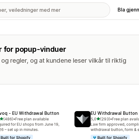
Bla gjen
r for popup-vinduer
 regler, og at kundene leser vilkår til riktig
voq ‑ EU Withdrawal Button
EU Withdrawal Button 
av 5 stjerner
av 5 stjerner
(486)
•
Free plan available
5,0
(293)
•
Free plan avail
alt 486 omtaler
Totalt 293 omtaler
uired for EU shops from June 19,
Law firm approved, compli
6 – set up in minutes.
withdrawal button, form & 
Built for Shopify
Built for Shopify