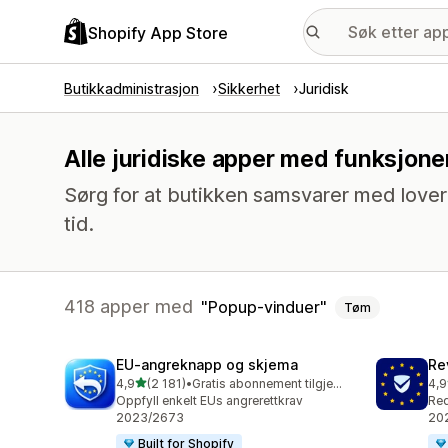
Shopify App Store
Butikkadministrasjon
Sikkerhet
Juridisk
Alle juridiske apper med funksjone
Sørg for at butikken samsvarer med lover og
tid.
418 apper med
Popup-vinduer
Tøm
EU‑angreknapp og skjema
Re
av 5 stjerner
4,9
(2 181)
•
Gratis abonnement tilgjengelig
4,9
Totalt 2181 omtaler
Tot
Oppfyll enkelt EUs angrerettkrav
Req
2023/2673
202
Built for Shopify