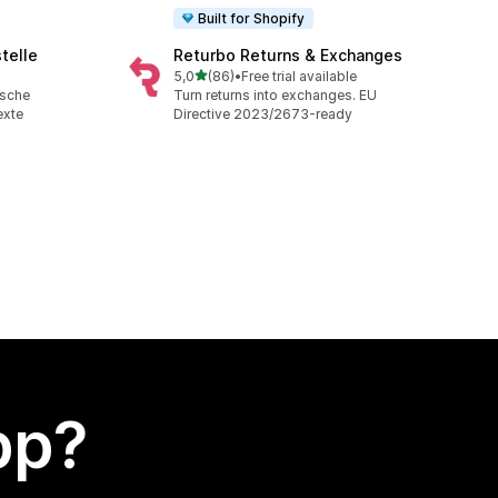
Built for Shopify
telle
Returbo Returns & Exchanges
av 5 stjerner
5,0
(86)
•
Free trial available
Totalt 86 omtaler
ische
Turn returns into exchanges. EU
exte
Directive 2023/2673-ready
app?