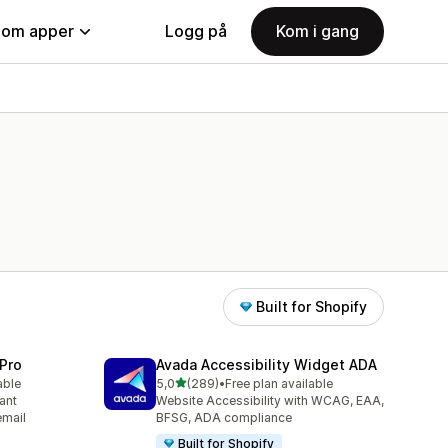
nom apper
Logg på
Kom i gang
Built for Shopify
Pro
Avada Accessibility Widget ADA
av 5 stjerner
able
5,0
(289)
•
Free plan available
Totalt 289 omtaler
ant
Website Accessibility with WCAG, EAA,
email
BFSG, ADA compliance
Built for Shopify