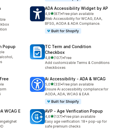
n
ADA Accessibility Widget by AP
av 5 stjerner
4,9
(87)
•
Free plan available
Totalt 87 omtaler
Web Accessibility for WCAG, EAA,
able
BFSG, AODA & ADA Compliance.
ckbox
ation
Built for Shopify
on Popup
TC Term and Condition
ble
Checkbox
alcohol,
av 5 stjerner
4,8
(107)
•
Free
Totalt 107 omtaler
es
Add customizable Terms & Conditions
checkboxes
 Free
Ai Accessibility ‑ ADA & WCAG
av 5 stjerner
ble
5,0
(33)
•
Free plan available
Totalt 33 omtaler
form
Ensure Ai accessibility compliance for
6
AODA, ADA, WCAG & EAA
Built for Shopify
ADA WCAG E
AVP ‑ Age Verification Popup
av 5 stjerner
4,6
(137)
•
Free plan available
Totalt 137 omtaler
engelighet
Easy age verification: 18+ pop-up for
OD
safe premium checks