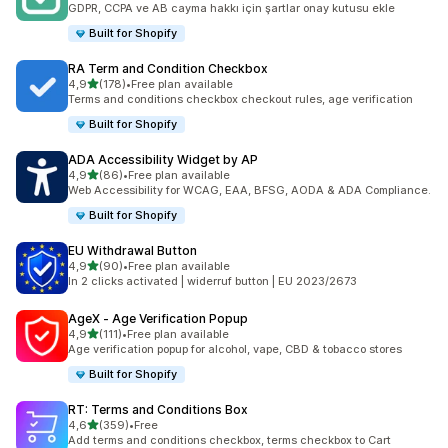
GDPR, CCPA ve AB cayma hakkı için şartlar onay kutusu ekle
Built for Shopify
RA Term and Condition Checkbox
5 yıldız üzerinden
4,9
(178)
•
Free plan available
toplam 178 değerlendirme
Terms and conditions checkbox checkout rules, age verification
Built for Shopify
ADA Accessibility Widget by AP
5 yıldız üzerinden
4,9
(86)
•
Free plan available
toplam 86 değerlendirme
Web Accessibility for WCAG, EAA, BFSG, AODA & ADA Compliance.
Built for Shopify
EU Withdrawal Button
5 yıldız üzerinden
4,9
(90)
•
Free plan available
toplam 90 değerlendirme
In 2 clicks activated | widerruf button | EU 2023/2673
AgeX ‑ Age Verification Popup
5 yıldız üzerinden
4,9
(111)
•
Free plan available
toplam 111 değerlendirme
Age verification popup for alcohol, vape, CBD & tobacco stores
Built for Shopify
RT: Terms and Conditions Box
5 yıldız üzerinden
4,6
(359)
•
Free
toplam 359 değerlendirme
Add terms and conditions checkbox, terms checkbox to Cart