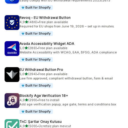
Easily comply with EU withdrawal requirements 2023/2673
Built for Shopify
Revoq ‑ EU Withdrawal Button
5 yıldız üzerinden
4,9
(486)
•
Free plan available
toplam 486 değerlendirme
Required for EU shops from June 19, 2026 – set up in minutes.
Built for Shopify
Avada Accessibility Widget ADA
5 yıldız üzerinden
5,0
(289)
•
Free plan available
toplam 289 değerlendirme
Website Accessibility with WCAG, EAA, BFSG, ADA compliance
Built for Shopify
EU Withdrawal Button Pro
5 yıldız üzerinden
5,0
(294)
•
Free plan available
toplam 294 değerlendirme
Law firm approved, compliant withdrawal button, form & email
Built for Shopify
Blockify Age Verification 18+
5 yıldız üzerinden
4,9
(299)
•
Free to install
toplam 299 değerlendirme
Add age verification popup, age gate, terms and conditions box
Built for Shopify
TnC: Şartlar Onay Kutusu
5 yıldız üzerinden
4,9
(509)
•
Ücretsiz plan mevcut
toplam 509 değerlendirme