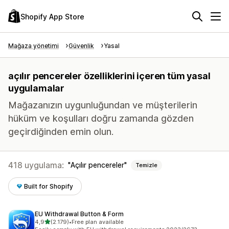
Shopify App Store
Mağaza yönetimi
Güvenlik
Yasal
açılır pencereler özelliklerini içeren tüm yasal
uygulamalar
Mağazanızın uygunluğundan ve müşterilerin
hüküm ve koşulları doğru zamanda gözden
geçirdiğinden emin olun.
418 uygulama:
Açılır pencereler
Temizle
Built for Shopify
EU Withdrawal Button & Form
5 yıldız üzerinden
4,9
(2.179)
•
Free plan available
toplam 2179 değerlendirme