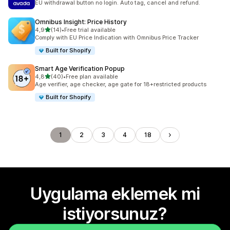
EU withdrawal button no login. Auto tag, cancel and refund.
Omnibus Insight: Price History
5 yıldız üzerinden
4,9
(14)
•
Free trial available
toplam 14 değerlendirme
Comply with EU Price Indication with Omnibus Price Tracker
Built for Shopify
Smart Age Verification Popup
5 yıldız üzerinden
4,8
(40)
•
Free plan available
toplam 40 değerlendirme
Age verifier, age checker, age gate for 18+restricted products
Built for Shopify
1
2
3
4
18
Uygulama eklemek mi
istiyorsunuz?