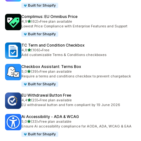
Built for Shopify
Complimus: EU Omnibus Price
5 yıldız üzerinden
4,9
(62)
•
Free plan available
toplam 62 değerlendirme
Lowest Price Compliance with Enterprise Features and Support
Built for Shopify
TC Term and Condition Checkbox
5 yıldız üzerinden
4,8
(106)
•
Free
toplam 106 değerlendirme
Add customizable Terms & Conditions checkboxes
Checkbox Assistant: Terms Box
5 yıldız üzerinden
5,0
(39)
•
Free plan available
toplam 39 değerlendirme
Require a terms and conditions checkbox to prevent chargeback
Built for Shopify
EU Withdrawal Button Free
5 yıldız üzerinden
4,4
(23)
•
Free plan available
toplam 23 değerlendirme
EU withdrawal button and form compliant by 19 June 2026
Ai Accessibility ‑ ADA & WCAG
5 yıldız üzerinden
5,0
(33)
•
Free plan available
toplam 33 değerlendirme
Ensure Ai accessibility compliance for AODA, ADA, WCAG & EAA
Built for Shopify