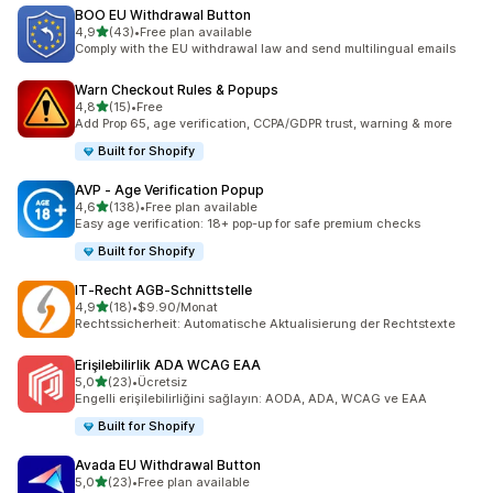
BOO EU Withdrawal Button
5 yıldız üzerinden
4,9
(43)
•
Free plan available
toplam 43 değerlendirme
Comply with the EU withdrawal law and send multilingual emails
Warn Checkout Rules & Popups
5 yıldız üzerinden
4,8
(15)
•
Free
toplam 15 değerlendirme
Add Prop 65, age verification, CCPA/GDPR trust, warning & more
Built for Shopify
AVP ‑ Age Verification Popup
5 yıldız üzerinden
4,6
(138)
•
Free plan available
toplam 138 değerlendirme
Easy age verification: 18+ pop-up for safe premium checks
Built for Shopify
IT‑Recht AGB‑Schnittstelle
5 yıldız üzerinden
4,9
(18)
•
$9.90/Monat
toplam 18 değerlendirme
Rechtssicherheit: Automatische Aktualisierung der Rechtstexte
Erişilebilirlik ADA WCAG EAA
5 yıldız üzerinden
5,0
(23)
•
Ücretsiz
toplam 23 değerlendirme
Engelli erişilebilirliğini sağlayın: AODA, ADA, WCAG ve EAA
Built for Shopify
Avada EU Withdrawal Button
5 yıldız üzerinden
5,0
(23)
•
Free plan available
toplam 23 değerlendirme