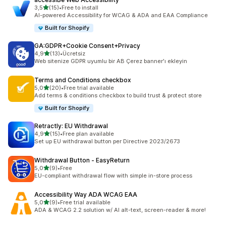
5 yıldız üzerinden
3,5
(15)
•
Free to install
toplam 15 değerlendirme
AI-powered Accessibility for WCAG & ADA and EAA Compliance
Built for Shopify
GA:GDPR+Cookie Consent+Privacy
5 yıldız üzerinden
4,9
(13)
•
Ücretsiz
toplam 13 değerlendirme
Web sitenize GDPR uyumlu bir AB Çerez banner'ı ekleyin
Terms and Conditions checkbox
5 yıldız üzerinden
5,0
(20)
•
Free trial available
toplam 20 değerlendirme
Add terms & conditions checkbox to build trust & protect store
Built for Shopify
Retractly: EU Withdrawal
5 yıldız üzerinden
4,9
(15)
•
Free plan available
toplam 15 değerlendirme
Set up EU withdrawal button per Directive 2023/2673
Withdrawal Button ‑ EasyReturn
5 yıldız üzerinden
5,0
(9)
•
Free
toplam 9 değerlendirme
EU-compliant withdrawal flow with simple in-store process
Accessibility Way ADA WCAG EAA
5 yıldız üzerinden
5,0
(9)
•
Free trial available
toplam 9 değerlendirme
ADA & WCAG 2.2 solution w/ AI alt-text, screen-reader & more!