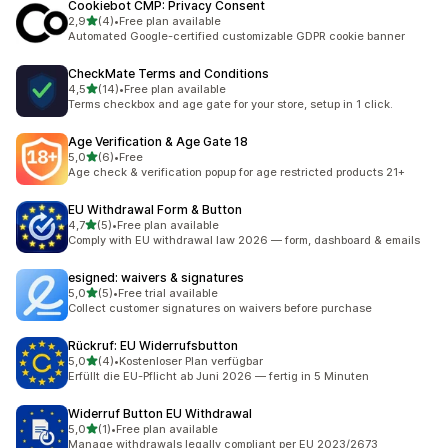
Cookiebot CMP: Privacy Consent
5 yıldız üzerinden
2,9
(4)
•
Free plan available
toplam 4 değerlendirme
Automated Google-certified customizable GDPR cookie banner
CheckMate Terms and Conditions
5 yıldız üzerinden
4,5
(14)
•
Free plan available
toplam 14 değerlendirme
Terms checkbox and age gate for your store, setup in 1 click.
Age Verification & Age Gate 18
5 yıldız üzerinden
5,0
(6)
•
Free
toplam 6 değerlendirme
Age check & verification popup for age restricted products 21+
EU Withdrawal Form & Button
5 yıldız üzerinden
4,7
(5)
•
Free plan available
toplam 5 değerlendirme
Comply with EU withdrawal law 2026 — form, dashboard & emails
esigned: waivers & signatures
5 yıldız üzerinden
5,0
(5)
•
Free trial available
toplam 5 değerlendirme
Collect customer signatures on waivers before purchase
Rückruf: EU Widerrufsbutton
5 yıldız üzerinden
5,0
(4)
•
Kostenloser Plan verfügbar
toplam 4 değerlendirme
Erfüllt die EU-Pflicht ab Juni 2026 — fertig in 5 Minuten
Widerruf Button EU Withdrawal
5 yıldız üzerinden
5,0
(1)
•
Free plan available
toplam 1 değerlendirme
Manage withdrawals legally compliant per EU 2023/2673