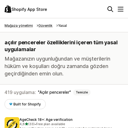
Shopify App Store
Mağaza yönetimi
Güvenlik
Yasal
açılır pencereler özelliklerini içeren tüm yasal
uygulamalar
Mağazanızın uygunluğundan ve müşterilerin
hüküm ve koşulları doğru zamanda gözden
geçirdiğinden emin olun.
419 uygulama:
Açılır pencereler
Temizle
Built for Shopify
AgeCheck 18+: Age verification
5 yıldız üzerinden
4,8
(33)
•
Free plan available
toplam 33 değerlendirme