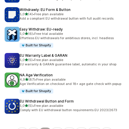
Withdrawly: EU Form & Button
5 yıldız üzerinden
5,0
(4)
•
Free plan available
toplam 4 değerlendirme
Add a compliant EU withdrawal button with full audit records.
Easy Withdraw: EU‑ready
5 yıldız üzerinden
5,0
(6)
•
Free trial available
toplam 6 değerlendirme
Effortless EU withdrawals for ambitious stores, incl. headless
Built for Shopify
EU Warranty Label & GARAN
5 yıldız üzerinden
5,0
(5)
•
Free plan available
toplam 5 değerlendirme
EU warranty & GARAN guarantee label, automatic in your shop
NA Age Verification
5 yıldız üzerinden
4,9
(87)
•
Free plan available
toplam 87 değerlendirme
Age Verification on checkout and 18+ age gate check with popup
Built for Shopify
EU Withdrawal Button and Form
5 yıldız üzerinden
5,0
(5)
•
Free plan available
toplam 5 değerlendirme
Comply with EU withdrawal button requirements EU 2023/2673