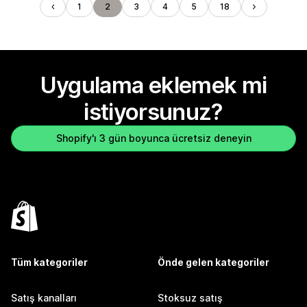
1
2
3
4
5
18
Uygulama eklemek mi
istiyorsunuz?
Shopify'ı 3 gün boyunca ücretsiz deneyin
Tüm kategoriler
Önde gelen kategoriler
Satış kanalları
Stoksuz satış