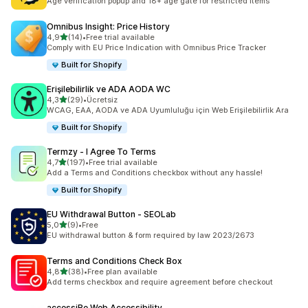
Age verification popup and 18+ age gate for restricted items
Omnibus Insight: Price History
5 yıldız üzerinden
4,9
(14)
•
Free trial available
toplam 14 değerlendirme
Comply with EU Price Indication with Omnibus Price Tracker
Built for Shopify
Erişilebilirlik ve ADA AODA WC
5 yıldız üzerinden
4,3
(29)
•
Ücretsiz
toplam 29 değerlendirme
WCAG, EAA, AODA ve ADA Uyumluluğu için Web Erişilebilirlik Ara
Built for Shopify
Termzy ‑ I Agree To Terms
5 yıldız üzerinden
4,7
(197)
•
Free trial available
toplam 197 değerlendirme
Add a Terms and Conditions checkbox without any hassle!
Built for Shopify
EU Withdrawal Button ‑ SEOLab
5 yıldız üzerinden
5,0
(9)
•
Free
toplam 9 değerlendirme
EU withdrawal button & form required by law 2023/2673
Terms and Conditions Check Box
5 yıldız üzerinden
4,8
(38)
•
Free plan available
toplam 38 değerlendirme
Add terms checkbox and require agreement before checkout
accessiBe Web Accessibility