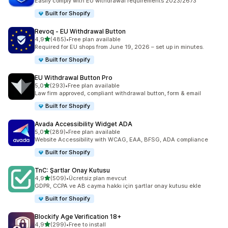
Easily comply with EU withdrawal requirements 2023/2673
Built for Shopify
Revoq ‑ EU Withdrawal Button
5 yıldız üzerinden
4,9
(485)
•
Free plan available
toplam 485 değerlendirme
Required for EU shops from June 19, 2026 – set up in minutes.
Built for Shopify
EU Withdrawal Button Pro
5 yıldız üzerinden
5,0
(293)
•
Free plan available
toplam 293 değerlendirme
Law firm approved, compliant withdrawal button, form & email
Built for Shopify
Avada Accessibility Widget ADA
5 yıldız üzerinden
5,0
(289)
•
Free plan available
toplam 289 değerlendirme
Website Accessibility with WCAG, EAA, BFSG, ADA compliance
Built for Shopify
TnC: Şartlar Onay Kutusu
5 yıldız üzerinden
4,9
(509)
•
Ücretsiz plan mevcut
toplam 509 değerlendirme
GDPR, CCPA ve AB cayma hakkı için şartlar onay kutusu ekle
Built for Shopify
Blockify Age Verification 18+
5 yıldız üzerinden
4,9
(299)
•
Free to install
toplam 299 değerlendirme