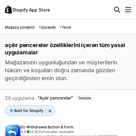
Shopify App Store
Mağaza yönetimi
Güvenlik
Yasal
açılır pencereler özelliklerini içeren tüm yasal
uygulamalar
Mağazanızın uygunluğundan ve müşterilerin
hüküm ve koşulları doğru zamanda gözden
geçirdiğinden emin olun.
28 uygulama:
Açılır pencereler
Temizle
Built for Shopify
EU Withdrawal Button & Form
5 yıldız üzerinden
4,9
(2.182)
•
Free plan available
toplam 2182 değerlendirme