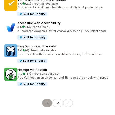
5 yıldız üzerinden
5,0
(20)
•
Free trial available
toplam 20 değerlendirme
Add terms & conditions checkbox to build trust & protect store
Built for Shopify
accessiBe Web Accessibility
5 yıldız üzerinden
3,5
(15)
•
Free to install
toplam 15 değerlendirme
AI-powered Accessibility for WCAG & ADA and EAA Compliance
Built for Shopify
Easy Withdraw: EU‑ready
5 yıldız üzerinden
5,0
(6)
•
Free trial available
toplam 6 değerlendirme
Effortless EU withdrawals for ambitious stores, incl. headless
Built for Shopify
NA Age Verification
5 yıldız üzerinden
4,9
(87)
•
Free plan available
toplam 87 değerlendirme
Age Verification on checkout and 18+ age gate check with popup
Built for Shopify
1
2