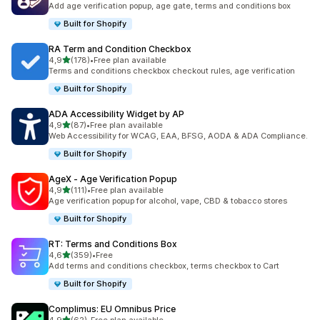
Add age verification popup, age gate, terms and conditions box
Built for Shopify
RA Term and Condition Checkbox
5 yıldız üzerinden
4,9
(178)
•
Free plan available
toplam 178 değerlendirme
Terms and conditions checkbox checkout rules, age verification
Built for Shopify
ADA Accessibility Widget by AP
5 yıldız üzerinden
4,9
(87)
•
Free plan available
toplam 87 değerlendirme
Web Accessibility for WCAG, EAA, BFSG, AODA & ADA Compliance.
Built for Shopify
AgeX ‑ Age Verification Popup
5 yıldız üzerinden
4,9
(111)
•
Free plan available
toplam 111 değerlendirme
Age verification popup for alcohol, vape, CBD & tobacco stores
Built for Shopify
RT: Terms and Conditions Box
5 yıldız üzerinden
4,6
(359)
•
Free
toplam 359 değerlendirme
Add terms and conditions checkbox, terms checkbox to Cart
Built for Shopify
Complimus: EU Omnibus Price
5 yıldız üzerinden