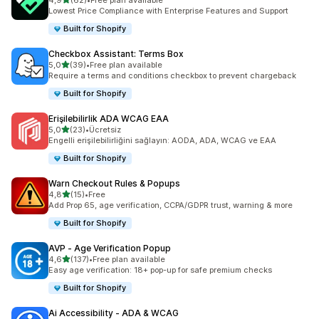
4,9
(62)
•
Free plan available
toplam 62 değerlendirme
Lowest Price Compliance with Enterprise Features and Support
Built for Shopify
Checkbox Assistant: Terms Box
5 yıldız üzerinden
5,0
(39)
•
Free plan available
toplam 39 değerlendirme
Require a terms and conditions checkbox to prevent chargeback
Built for Shopify
Erişilebilirlik ADA WCAG EAA
5 yıldız üzerinden
5,0
(23)
•
Ücretsiz
toplam 23 değerlendirme
Engelli erişilebilirliğini sağlayın: AODA, ADA, WCAG ve EAA
Built for Shopify
Warn Checkout Rules & Popups
5 yıldız üzerinden
4,8
(15)
•
Free
toplam 15 değerlendirme
Add Prop 65, age verification, CCPA/GDPR trust, warning & more
Built for Shopify
AVP ‑ Age Verification Popup
5 yıldız üzerinden
4,6
(137)
•
Free plan available
toplam 137 değerlendirme
Easy age verification: 18+ pop-up for safe premium checks
Built for Shopify
Ai Accessibility ‑ ADA & WCAG