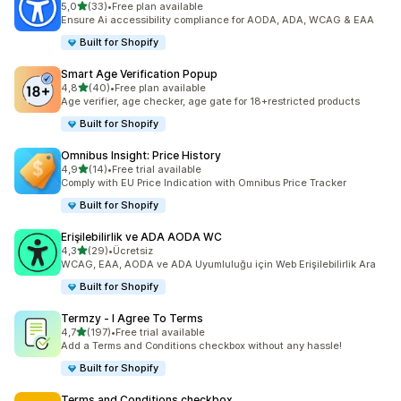
5 yıldız üzerinden
5,0
(33)
•
Free plan available
toplam 33 değerlendirme
Ensure Ai accessibility compliance for AODA, ADA, WCAG & EAA
Built for Shopify
Smart Age Verification Popup
5 yıldız üzerinden
4,8
(40)
•
Free plan available
toplam 40 değerlendirme
Age verifier, age checker, age gate for 18+restricted products
Built for Shopify
Omnibus Insight: Price History
5 yıldız üzerinden
4,9
(14)
•
Free trial available
toplam 14 değerlendirme
Comply with EU Price Indication with Omnibus Price Tracker
Built for Shopify
Erişilebilirlik ve ADA AODA WC
5 yıldız üzerinden
4,3
(29)
•
Ücretsiz
toplam 29 değerlendirme
WCAG, EAA, AODA ve ADA Uyumluluğu için Web Erişilebilirlik Ara
Built for Shopify
Termzy ‑ I Agree To Terms
5 yıldız üzerinden
4,7
(197)
•
Free trial available
toplam 197 değerlendirme
Add a Terms and Conditions checkbox without any hassle!
Built for Shopify
Terms and Conditions checkbox