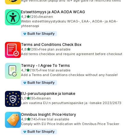
Age verification popup and 18+ age gate for restricted items
Esteettömyys ja ADA AODA WCAG
/ 5 tähteä
4,3
(29)
•
Ilmainen
29 arvostelua yhteensä
Webin esteettömyystyökalu WCAG-, EAA-, AODA- ja ADA-
yhteensopi
Built for Shopify
Terms and Conditions Check Box
/ 5 tähteä
4,8
(39)
•
Free plan available
39 arvostelua yhteensä
Add terms checkbox and require agreement before checkout
Termzy ‑ I Agree To Terms
/ 5 tähteä
4,7
(197)
•
Free trial available
197 arvostelua yhteensä
Add a Terms and Conditions checkbox without any hassle!
Built for Shopify
EU‑peruutuspainike ja lomake
/ 5 tähteä
5,0
(9)
•
Ilmainen
9 arvostelua yhteensä
Lain vaatima EU:n peruuttamispainike ja -lomake 2023/2673
Omnibus Insight: Price History
/ 5 tähteä
4,9
(14)
•
Free trial available
14 arvostelua yhteensä
Comply with EU Price Indication with Omnibus Price Tracker
Built for Shopify