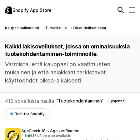
Shopify App Store
Kaupan hallinnointi
Turvallisuus
Oikeudelliset asiat
Kaikki lakisovellukset, joissa on ominaisuuksia
tuotekohdentaminen-toiminnoille.
Varmista, että kauppasi on vaatimusten
mukainen ja että asiakkaat tarkistavat
käyttöehdot oikea-aikaisesti.
412 sovellusta haulla
Tuotekohdentaminen
Tyhjennä
Built for Shopify
AgeCheck 18+: Age verification
/ 5 tähteä
4,8
(33)
•
Free plan available
33 arvostelua yhteensä