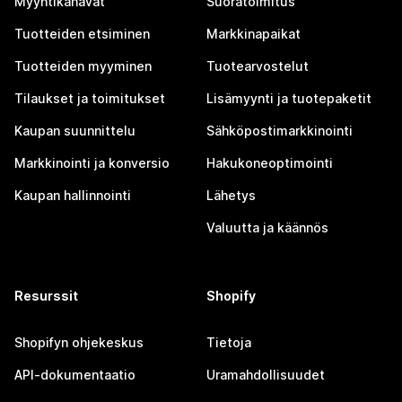
Myyntikanavat
Suoratoimitus
Tuotteiden etsiminen
Markkinapaikat
Tuotteiden myyminen
Tuotearvostelut
Tilaukset ja toimitukset
Lisämyynti ja tuotepaketit
Kaupan suunnittelu
Sähköpostimarkkinointi
Markkinointi ja konversio
Hakukoneoptimointi
Kaupan hallinnointi
Lähetys
Valuutta ja käännös
Resurssit
Shopify
Shopifyn ohjekeskus
Tietoja
API-dokumentaatio
Uramahdollisuudet