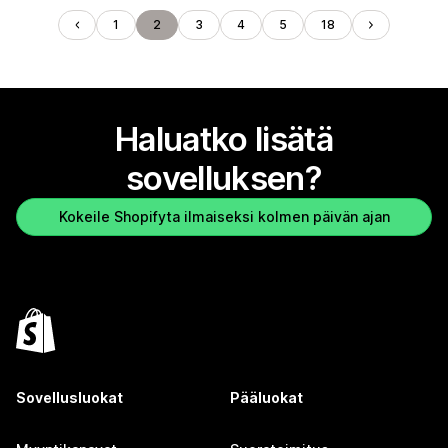
1
2
3
4
5
18
Haluatko lisätä
sovelluksen?
Kokeile Shopifyta ilmaiseksi kolmen päivän ajan
Sovellusluokat
Pääluokat