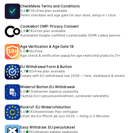
CheckMate Terms and Conditions
/ 5 tähteä
4,5
(14)
•
Free plan available
14 arvostelua yhteensä
Terms checkbox and age gate for your store, setup in 1 click.
Cookiebot CMP: Privacy Consent
/ 5 tähteä
2,9
(4)
•
Free plan available
4 arvostelua yhteensä
Automated Google-certified customizable GDPR cookie banner
Age Verification & Age Gate 18
/ 5 tähteä
5,0
(6)
•
Free
6 arvostelua yhteensä
Age check & verification popup for age restricted products 21+
EU Withdrawal Form & Button
/ 5 tähteä
4,7
(5)
•
Free plan available
5 arvostelua yhteensä
Comply with EU withdrawal law 2026 — form, dashboard & emails
Widerruf Button EU Withdrawal
/ 5 tähteä
5,0
(1)
•
Ilmainen sopimus saatavilla
1 arvostelua yhteensä
Täyttää EU:n peruutusvelvoitteen, juridisesti tarkistettu
Rückruf: EU Widerrufsbutton
/ 5 tähteä
5,0
(4)
•
Kostenloser Plan verfügbar
4 arvostelua yhteensä
Erfüllt die EU-Pflicht ab Juni 2026 — fertig in 5 Minuten
Easy Withdraw: EU peruutukset
/ 5 tähteä
5,0
(6)
•
Ilmainen kokeilu saatavilla