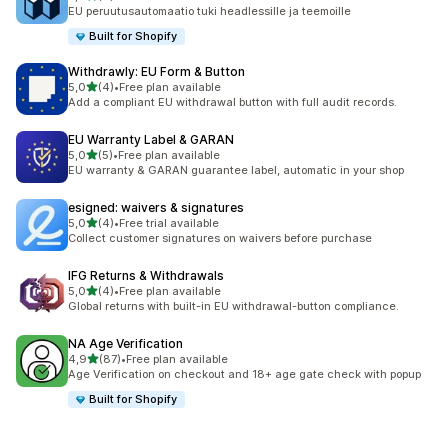
6 arvostelua yhteensä
EU peruutusautomaatio tuki headlessille ja teemoille
Built for Shopify
Withdrawly: EU Form & Button
/ 5 tähteä
5,0
(4)
•
Free plan available
4 arvostelua yhteensä
Add a compliant EU withdrawal button with full audit records.
EU Warranty Label & GARAN
/ 5 tähteä
5,0
(5)
•
Free plan available
5 arvostelua yhteensä
EU warranty & GARAN guarantee label, automatic in your shop
esigned: waivers & signatures
/ 5 tähteä
5,0
(4)
•
Free trial available
4 arvostelua yhteensä
Collect customer signatures on waivers before purchase
IFG Returns & Withdrawals
/ 5 tähteä
5,0
(4)
•
Free plan available
4 arvostelua yhteensä
Global returns with built-in EU withdrawal-button compliance.
NA Age Verification
/ 5 tähteä
4,9
(87)
•
Free plan available
87 arvostelua yhteensä
Age Verification on checkout and 18+ age gate check with popup
Built for Shopify