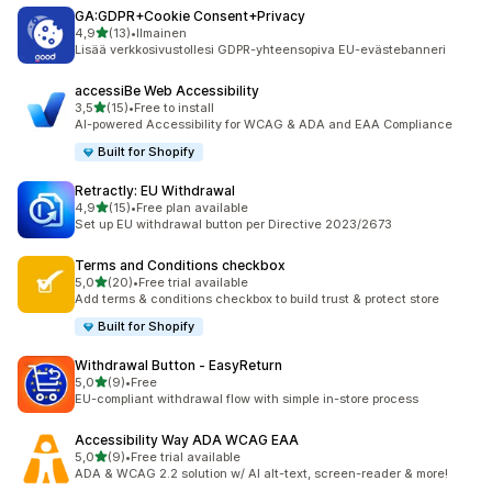
GA:GDPR+Cookie Consent+Privacy
/ 5 tähteä
4,9
(13)
•
Ilmainen
13 arvostelua yhteensä
Lisää verkkosivustollesi GDPR-yhteensopiva EU-evästebanneri
accessiBe Web Accessibility
/ 5 tähteä
3,5
(15)
•
Free to install
15 arvostelua yhteensä
AI-powered Accessibility for WCAG & ADA and EAA Compliance
Built for Shopify
Retractly: EU Withdrawal
/ 5 tähteä
4,9
(15)
•
Free plan available
15 arvostelua yhteensä
Set up EU withdrawal button per Directive 2023/2673
Terms and Conditions checkbox
/ 5 tähteä
5,0
(20)
•
Free trial available
20 arvostelua yhteensä
Add terms & conditions checkbox to build trust & protect store
Built for Shopify
Withdrawal Button ‑ EasyReturn
/ 5 tähteä
5,0
(9)
•
Free
9 arvostelua yhteensä
EU-compliant withdrawal flow with simple in-store process
Accessibility Way ADA WCAG EAA
/ 5 tähteä
5,0
(9)
•
Free trial available
9 arvostelua yhteensä
ADA & WCAG 2.2 solution w/ AI alt-text, screen-reader & more!