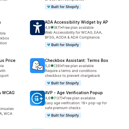
Built for Shopify
n
ADA Accessibility Widget by AP
/ 5 tähteä
4,9
(87)
•
Free plan available
87 arvostelua yhteensä
Web Accessibility for WCAG, EAA,
able
BFSG, AODA & ADA Compliance.
ckbox
ation
Built for Shopify
s Price
Checkbox Assistant: Terms Box
/ 5 tähteä
ble
5,0
(39)
•
Free plan available
39 arvostelua yhteensä
with
Require a terms and conditions
pport
checkbox to prevent chargeback
Built for Shopify
DA WCAG
AVP ‑ Age Verification Popup
/ 5 tähteä
4,6
(137)
•
Free plan available
137 arvostelua yhteensä
Easy age verification: 18+ pop-up for
safe premium checks
timusten
DA, WCA
Built for Shopify