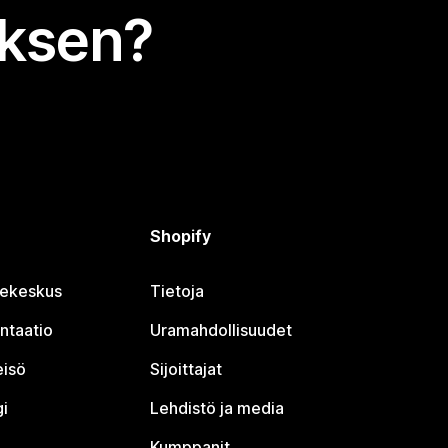
uksen?
Shopify
jekeskus
Tietoja
ntaatio
Uramahdollisuudet
eisö
Sijoittajat
i
Lehdistö ja media
Kumppanit