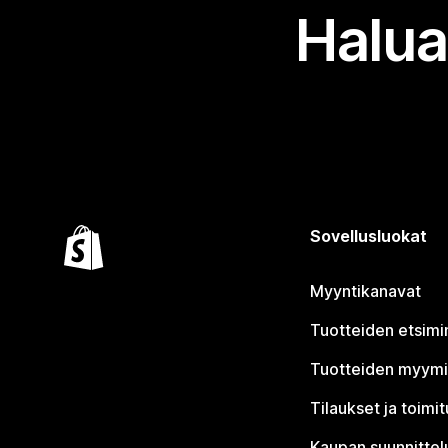
Halua
Sovellusluokat
Myyntikanavat
Tuotteiden etsimi
Tuotteiden myym
Tilaukset ja toimi
Kaupan suunnittel