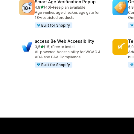
Smart Age Verification Popup
Om
/ 5 tähteä
4,8
(40)
•
Free plan available
4,9
40 arvostelua yhteensä
14 
Age verifier, age checker, age gate for
Com
18+restricted products
Omn
Built for Shopify
accessiBe Web Accessibility
Te
/ 5 tähteä
3,5
(15)
•
Free to install
5,0
15 arvostelua yhteensä
20 
AI-powered Accessibility for WCAG &
Add
ADA and EAA Compliance
bui
Built for Shopify