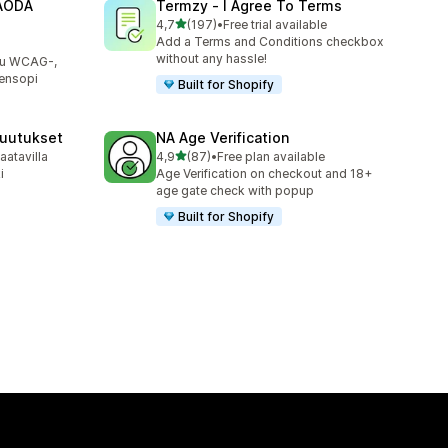
 AODA
Termzy ‑ I Agree To Terms
/ 5 tähteä
4,7
(197)
•
Free trial available
197 arvostelua yhteensä
Add a Terms and Conditions checkbox
without any hassle!
lu WCAG-,
ensopi
Built for Shopify
ruutukset
NA Age Verification
/ 5 tähteä
aatavilla
4,9
(87)
•
Free plan available
87 arvostelua yhteensä
i
Age Verification on checkout and 18+
age gate check with popup
Built for Shopify