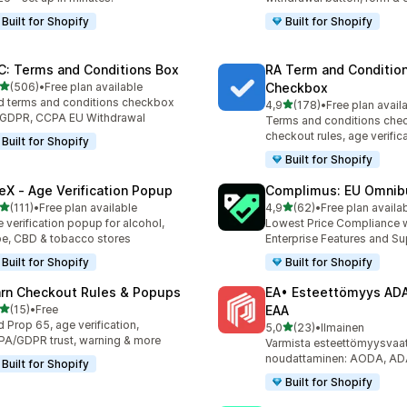
Built for Shopify
Built for Shopify
C: Terms and Conditions Box
RA Term and Conditio
/ 5 tähteä
(506)
•
Free plan available
Checkbox
 arvostelua yhteensä
 terms and conditions checkbox
/ 5 tähteä
4,9
(178)
•
Free plan avail
178 arvostelua yhteensä
 GDPR, CCPA EU Withdrawal
Terms and conditions che
checkout rules, age verific
Built for Shopify
Built for Shopify
eX ‑ Age Verification Popup
Complimus: EU Omnibu
/ 5 tähteä
/ 5 tähteä
(111)
•
Free plan available
4,9
(62)
•
Free plan availa
 arvostelua yhteensä
62 arvostelua yhteensä
 verification popup for alcohol,
Lowest Price Compliance 
e, CBD & tobacco stores
Enterprise Features and Su
Built for Shopify
Built for Shopify
rn Checkout Rules & Popups
EA• Esteettömyys A
/ 5 tähteä
(15)
•
Free
EAA
arvostelua yhteensä
 Prop 65, age verification,
/ 5 tähteä
5,0
(23)
•
Ilmainen
23 arvostelua yhteensä
A/GDPR trust, warning & more
Varmista esteettömyysvaa
noudattaminen: AODA, A
Built for Shopify
Built for Shopify