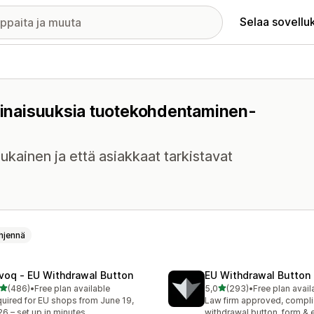
Selaa sovellu
ominaisuuksia tuotekohdentaminen-
kainen ja että asiakkaat tarkistavat
hjennä
voq ‑ EU Withdrawal Button
EU Withdrawal Button 
/ 5 tähteä
/ 5 tähteä
(486)
•
Free plan available
5,0
(293)
•
Free plan avail
 arvostelua yhteensä
293 arvostelua yhteensä
uired for EU shops from June 19,
Law firm approved, compli
6 – set up in minutes.
withdrawal button, form & 