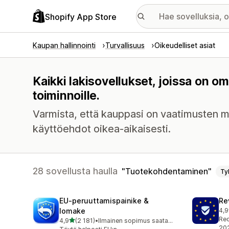
Shopify App Store
Kaupan hallinnointi
Turvallisuus
Oikeudelliset asiat
Kaikki lakisovellukset, joissa on 
toiminnoille.
Varmista, että kauppasi on vaatimusten mu
käyttöehdot oikea-aikaisesti.
28 sovellusta haulla
Tuotekohdentaminen
Ty
EU‑peruuttamispainike &
Re
lomake
4,9
486
Req
/ 5 tähteä
4,9
(2 181)
•
Ilmainen sopimus saatavilla
2181 arvostelua yhteensä
202