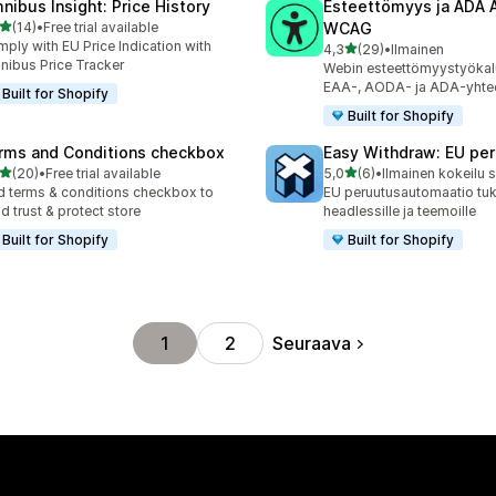
nibus Insight: Price History
Esteettömyys ja ADA
/ 5 tähteä
(14)
•
Free trial available
WCAG
arvostelua yhteensä
ply with EU Price Indication with
/ 5 tähteä
4,3
(29)
•
Ilmainen
29 arvostelua yhteensä
ibus Price Tracker
Webin esteettömyystyöka
EAA-, AODA- ja ADA-yhte
Built for Shopify
Built for Shopify
rms and Conditions checkbox
Easy Withdraw: EU pe
/ 5 tähteä
/ 5 tähteä
(20)
•
Free trial available
5,0
(6)
•
Ilmainen kokeilu s
arvostelua yhteensä
6 arvostelua yhteensä
 terms & conditions checkbox to
EU peruutusautomaatio tuk
ld trust & protect store
headlessille ja teemoille
Built for Shopify
Built for Shopify
Seuraava
1
2