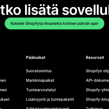
tko lisätä sovell
Kokeile Shopifyta ilmaiseksi kolmen päivän ajan
Pääluokat
Resurssit
Suoratoimitus
Shopifyn oh
nen
Markkinapaikat
API-dokume
inen
Tuotearvostelut
Shopify-yht
tukset
Lisämyynti ja tuotepaketit
Shopify-blog
u
Sähköpostimarkkinointi
Tutkimus