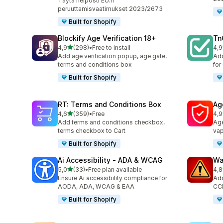
Täytä helposti EU:n
peruuttamisvaatimukset 2023/2673
Built for Shopify
Blockify Age Verification 18+
Tn
/ 5 tähteä
4,9
(298)
•
Free to install
4,9
298 arvostelua yhteensä
506
Add age verification popup, age gate,
Add
terms and conditions box
for
Built for Shopify
RT: Terms and Conditions Box
Ag
/ 5 tähteä
4,6
(359)
•
Free
4,9
359 arvostelua yhteensä
111
Add terms and conditions checkbox,
Age
terms checkbox to Cart
vap
Built for Shopify
Ai Accessibility ‑ ADA & WCAG
Wa
/ 5 tähteä
5,0
(33)
•
Free plan available
4,8
33 arvostelua yhteensä
15 
Ensure Ai accessibility compliance for
Add
AODA, ADA, WCAG & EAA
CCP
Built for Shopify