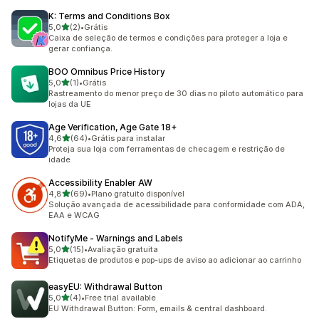
K: Terms and Conditions Box
de 5 estrelas
5,0
(2)
•
Grátis
2 avaliações ao todo
Caixa de seleção de termos e condições para proteger a loja e
gerar confiança.
BOO Omnibus Price History
de 5 estrelas
5,0
(1)
•
Grátis
1 avaliações ao todo
Rastreamento do menor preço de 30 dias no piloto automático para
lojas da UE
Age Verification, Age Gate 18+
de 5 estrelas
4,6
(64)
•
Grátis para instalar
64 avaliações ao todo
Proteja sua loja com ferramentas de checagem e restrição de
idade
Accessibility Enabler AW
de 5 estrelas
4,8
(69)
•
Plano gratuito disponível
69 avaliações ao todo
Solução avançada de acessibilidade para conformidade com ADA,
EAA e WCAG
NotifyMe ‑ Warnings and Labels
de 5 estrelas
5,0
(15)
•
Avaliação gratuita
15 avaliações ao todo
Etiquetas de produtos e pop-ups de aviso ao adicionar ao carrinho
easyEU: Withdrawal Button
de 5 estrelas
5,0
(4)
•
Free trial available
4 avaliações ao todo
EU Withdrawal Button: Form, emails & central dashboard.