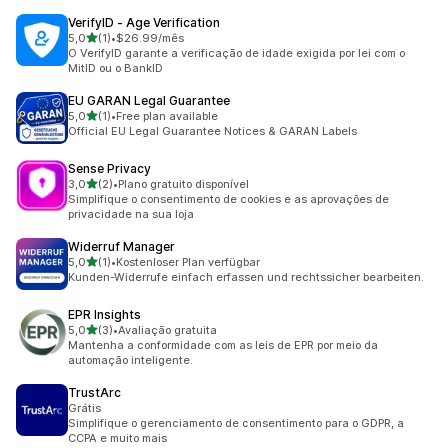
VerifyID ‑ Age Verification
de 5 estrelas
5,0
(1)
•
$26.99/mês
1 avaliações ao todo
O VerifyID garante a verificação de idade exigida por lei com o
MitID ou o BankID
EU GARAN Legal Guarantee
de 5 estrelas
5,0
(1)
•
Free plan available
1 avaliações ao todo
Official EU Legal Guarantee Notices & GARAN Labels
Sense Privacy
de 5 estrelas
3,0
(2)
•
Plano gratuito disponível
2 avaliações ao todo
Simplifique o consentimento de cookies e as aprovações de
privacidade na sua loja
Widerruf Manager
de 5 estrelas
5,0
(1)
•
Kostenloser Plan verfügbar
1 avaliações ao todo
Kunden-Widerrufe einfach erfassen und rechtssicher bearbeiten.
EPR Insights
de 5 estrelas
5,0
(3)
•
Avaliação gratuita
3 avaliações ao todo
Mantenha a conformidade com as leis de EPR por meio da
automação inteligente.
TrustArc
Grátis
Simplifique o gerenciamento de consentimento para o GDPR, a
CCPA e muito mais