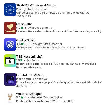
Slash: EU Withdrawal Button
Plano gratuito disponível
Cancelar pedidos com um botão de retratação da UE | UE
2023/2673
CrushSuite
de 5 estrelas
5,0
(8)
•
Avaliação gratuita
8 avaliações ao todo
Leve o software de conformidade de vinhos diretamente para a loja
Cookie Shield
de 5 estrelas
4,6
(60)
•
Plano gratuito disponível
60 avaliações ao todo
Conformidade com a lei DPDP para a sua loja na Índia
TSE (KassenSichV)
de 5 estrelas
1,3
(20)
•
$9/mês
20 avaliações ao todo
Registre e exporte dados de PDV para ajudar na conformidade
fiscal na Alemanha
LabelAI – EU AI Act
Plano gratuito disponível
Rotule imagens geradas por IA antes que isso seja exigido pela Lei
de IA da UE.
Widerruf Manager
de 5 estrelas
5,0
(1)
•
Kostenloser Test verfügbar
1 avaliações ao todo
Rechtssicherer kostenloser Widerrufsbutton.