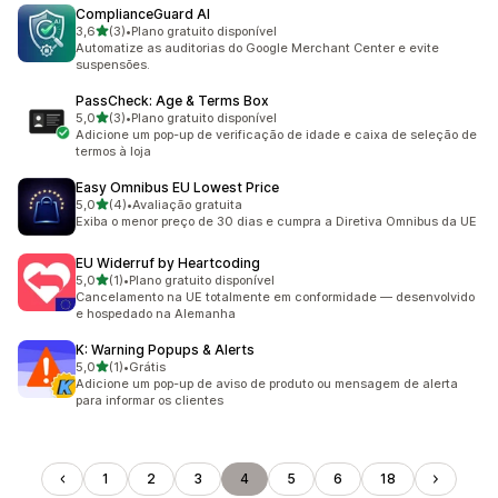
ComplianceGuard AI
de 5 estrelas
3,6
(3)
•
Plano gratuito disponível
3 avaliações ao todo
Automatize as auditorias do Google Merchant Center e evite
suspensões.
PassCheck: Age & Terms Box
de 5 estrelas
5,0
(3)
•
Plano gratuito disponível
3 avaliações ao todo
Adicione um pop-up de verificação de idade e caixa de seleção de
termos à loja
Easy Omnibus EU Lowest Price
de 5 estrelas
5,0
(4)
•
Avaliação gratuita
4 avaliações ao todo
Exiba o menor preço de 30 dias e cumpra a Diretiva Omnibus da UE
EU Widerruf by Heartcoding
de 5 estrelas
5,0
(1)
•
Plano gratuito disponível
1 avaliações ao todo
Cancelamento na UE totalmente em conformidade — desenvolvido
e hospedado na Alemanha
K: Warning Popups & Alerts
de 5 estrelas
5,0
(1)
•
Grátis
1 avaliações ao todo
Adicione um pop-up de aviso de produto ou mensagem de alerta
para informar os clientes
1
2
3
4
5
6
18