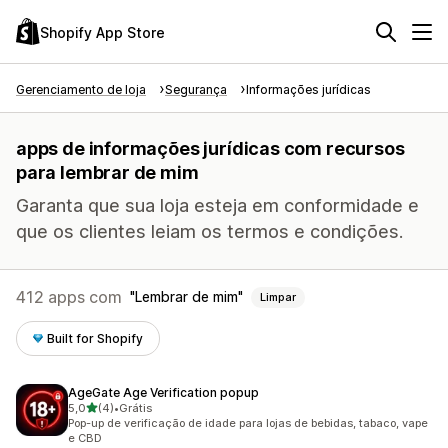
Shopify App Store
Gerenciamento de loja
Segurança
Informações jurídicas
apps de informações jurídicas com recursos
para lembrar de mim
Garanta que sua loja esteja em conformidade e
que os clientes leiam os termos e condições.
412 apps com
Lembrar de mim
Limpar
Built for Shopify
AgeGate Age Verification popup
de 5 estrelas
5,0
(4)
•
Grátis
4 avaliações ao todo
Pop-up de verificação de idade para lojas de bebidas, tabaco, vape
e CBD