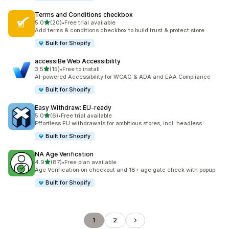
Terms and Conditions checkbox
5つ星中
5.0
(20)
•
Free trial available
合計レビュー数：20件
Add terms & conditions checkbox to build trust & protect store
Built for Shopify
accessiBe Web Accessibility
5つ星中
3.5
(15)
•
Free to install
合計レビュー数：15件
AI-powered Accessibility for WCAG & ADA and EAA Compliance
Built for Shopify
Easy Withdraw: EU‑ready
5つ星中
5.0
(6)
•
Free trial available
合計レビュー数：6件
Effortless EU withdrawals for ambitious stores, incl. headless
Built for Shopify
NA Age Verification
5つ星中
4.9
(87)
•
Free plan available
合計レビュー数：87件
Age Verification on checkout and 18+ age gate check with popup
Built for Shopify
1
2