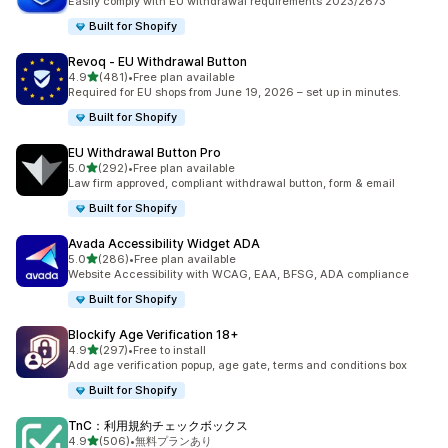
Easily comply with EU withdrawal requirements 2023/2673
Built for Shopify
Revoq ‑ EU Withdrawal Button
5つ星中
4.9
(481)
•
Free plan available
合計レビュー数：481件
Required for EU shops from June 19, 2026 – set up in minutes.
Built for Shopify
EU Withdrawal Button Pro
5つ星中
5.0
(292)
•
Free plan available
合計レビュー数：292件
Law firm approved, compliant withdrawal button, form & email
Built for Shopify
Avada Accessibility Widget ADA
5つ星中
5.0
(286)
•
Free plan available
合計レビュー数：286件
Website Accessibility with WCAG, EAA, BFSG, ADA compliance
Built for Shopify
Blockify Age Verification 18+
5つ星中
4.9
(297)
•
Free to install
合計レビュー数：297件
Add age verification popup, age gate, terms and conditions box
Built for Shopify
TnC：利用規約チェックボックス
5つ星中
4.9
(506)
•
無料プランあり
合計レビュー数：506件