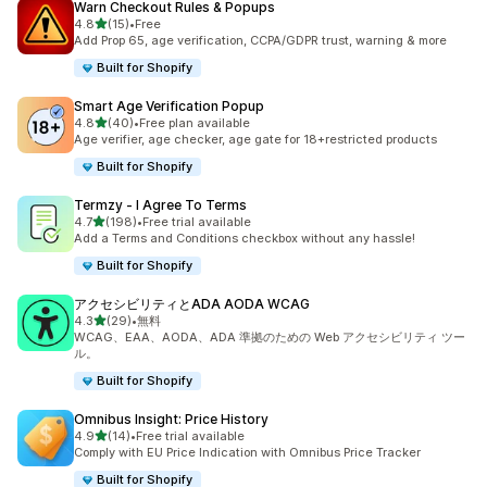
Warn Checkout Rules & Popups
5つ星中
4.8
(15)
•
Free
合計レビュー数：15件
Add Prop 65, age verification, CCPA/GDPR trust, warning & more
Built for Shopify
Smart Age Verification Popup
5つ星中
4.8
(40)
•
Free plan available
合計レビュー数：40件
Age verifier, age checker, age gate for 18+restricted products
Built for Shopify
Termzy ‑ I Agree To Terms
5つ星中
4.7
(198)
•
Free trial available
合計レビュー数：198件
Add a Terms and Conditions checkbox without any hassle!
Built for Shopify
アクセシビリティとADA AODA WCAG
5つ星中
4.3
(29)
•
無料
合計レビュー数：29件
WCAG、EAA、AODA、ADA 準拠のための Web アクセシビリティ ツー
ル。
Built for Shopify
Omnibus Insight: Price History
5つ星中
4.9
(14)
•
Free trial available
合計レビュー数：14件
Comply with EU Price Indication with Omnibus Price Tracker
Built for Shopify