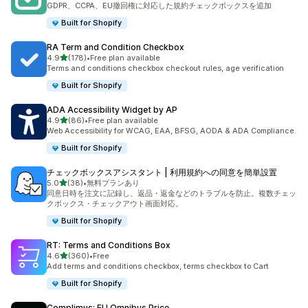
GDPR、CCPA、EU撤回権に対応した規約チェックボックスを追加
Built for Shopify
RA Term and Condition Checkbox
5つ星中
4.9
(178)
•
Free plan available
合計レビュー数：178件
Terms and conditions checkbox checkout rules, age verification
Built for Shopify
ADA Accessibility Widget by AP
5つ星中
4.9
(86)
•
Free plan available
合計レビュー数：86件
Web Accessibility for WCAG, EAA, BFSG, AODA & ADA Compliance.
Built for Shopify
チェックボックスアシスタント | 利用規約への同意を簡単設置
5つ星中
5.0
(38)
•
無料プランあり
合計レビュー数：38件
同意日時を注文に記録し、返品・返金などのトラブルを防止。複数チェッ
クボックス・チェックアウト画面対応。
Built for Shopify
RT: Terms and Conditions Box
5つ星中
4.6
(360)
•
Free
合計レビュー数：360件
Add terms and conditions checkbox, terms checkbox to Cart
Built for Shopify
Complimus: EU Omnibus Price