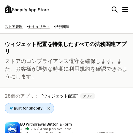
Shopify App Store
ストア管理
セキュリティ
法務関連
ウィジェット配置を特集したすべての法務関連アプ
リ
ストアのコンプライアンス遵守を確保します。ま
た、お客様が適切な時期に利用規約を確認できるよ
うにします。
28個のアプリ：
ウィジェット配置
クリア
Built for Shopify
EU Withdrawal Button & Form
5つ星中
4.9
(2,177)
•
Free plan available
合計レビュー数：2177件