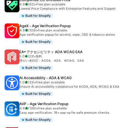
5つ星中
4.9
(62)
•
Free plan available
合計レビュー数：62件
Lowest Price Compliance with Enterprise Features and Support
Built for Shopify
AgeX ‑ Age Verification Popup
5つ星中
4.9
(109)
•
Free plan available
合計レビュー数：109件
Age verification popup for alcohol, vape, CBD & tobacco stores
Built for Shopify
EA• アクセシビリティ ADA WCAG EAA
5つ星中
5.0
(23)
•
無料
合計レビュー数：23件
障がい者対応：AODA、ADA、WCAG、EAA
Built for Shopify
Ai Accessibility ‑ ADA & WCAG
5つ星中
5.0
(33)
•
Free plan available
合計レビュー数：33件
Ensure Ai accessibility compliance for AODA, ADA, WCAG & EAA
Built for Shopify
AVP ‑ Age Verification Popup
5つ星中
4.6
(138)
•
Free plan available
合計レビュー数：138件
Easy age verification: 18+ pop-up for safe premium checks
Built for Shopify