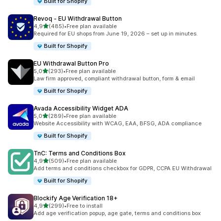
Built for Shopify
Revoq ‑ EU Withdrawal Button
z 5 hvězd
4,9
(485)
•
Free plan available
Celkový počet recenzí: 485
Required for EU shops from June 19, 2026 – set up in minutes.
Built for Shopify
EU Withdrawal Button Pro
z 5 hvězd
5,0
(293)
•
Free plan available
Celkový počet recenzí: 293
Law firm approved, compliant withdrawal button, form & email
Built for Shopify
Avada Accessibility Widget ADA
z 5 hvězd
5,0
(289)
•
Free plan available
Celkový počet recenzí: 289
Website Accessibility with WCAG, EAA, BFSG, ADA compliance
Built for Shopify
TnC: Terms and Conditions Box
z 5 hvězd
4,9
(509)
•
Free plan available
Celkový počet recenzí: 509
Add terms and conditions checkbox for GDPR, CCPA EU Withdrawal
Built for Shopify
Blockify Age Verification 18+
z 5 hvězd
4,9
(299)
•
Free to install
Celkový počet recenzí: 299
Add age verification popup, age gate, terms and conditions box