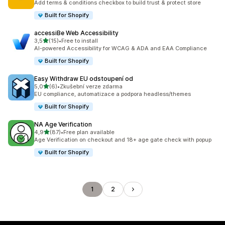
Add terms & conditions checkbox to build trust & protect store
Built for Shopify
accessiBe Web Accessibility
z 5 hvězd
3,5
(15)
•
Free to install
Celkový počet recenzí: 15
AI-powered Accessibility for WCAG & ADA and EAA Compliance
Built for Shopify
Easy Withdraw EU odstoupení od
z 5 hvězd
5,0
(6)
•
Zkušební verze zdarma
Celkový počet recenzí: 6
EU compliance, automatizace a podpora headless/themes
Built for Shopify
NA Age Verification
z 5 hvězd
4,9
(87)
•
Free plan available
Celkový počet recenzí: 87
Age Verification on checkout and 18+ age gate check with popup
Built for Shopify
1
2