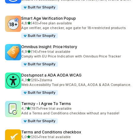
Built for Shopify
Smart Age Verification Popup
z 5 hvězd
4,8
(40)
•
Free plan available
Celkový počet recenzí: 40
Age verifier, age checker, age gate for 18+restricted products
Built for Shopify
Omnibus Insight: Price History
z 5 hvězd
4,9
(14)
•
Free trial available
Celkový počet recenzí: 14
Comply with EU Price Indication with Omnibus Price Tracker
Built for Shopify
Dostupnost a ADA AODA WCAG
z 5 hvězd
4,3
(29)
•
Zdarma
Celkový počet recenzí: 29
Web Accessibility Tool pro WCAG, EAA, AODA & ADA Compliance.
Built for Shopify
Termzy ‑ I Agree To Terms
z 5 hvězd
4,7
(197)
•
Free trial available
Celkový počet recenzí: 197
Add a Terms and Conditions checkbox without any hassle!
Built for Shopify
Terms and Conditions checkbox
z 5 hvězd
5,0
(20)
•
Free trial available
Celkový počet recenzí: 20