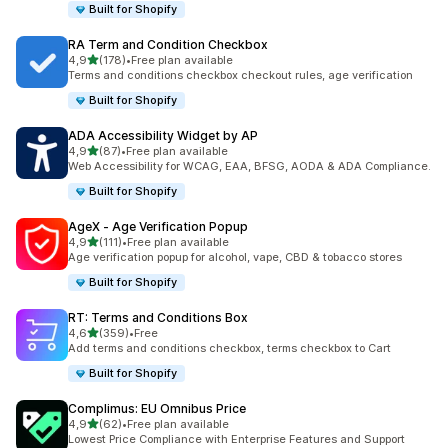
Built for Shopify
RA Term and Condition Checkbox
z 5 hvězd
4,9
(178)
•
Free plan available
Celkový počet recenzí: 178
Terms and conditions checkbox checkout rules, age verification
Built for Shopify
ADA Accessibility Widget by AP
z 5 hvězd
4,9
(87)
•
Free plan available
Celkový počet recenzí: 87
Web Accessibility for WCAG, EAA, BFSG, AODA & ADA Compliance.
Built for Shopify
AgeX ‑ Age Verification Popup
z 5 hvězd
4,9
(111)
•
Free plan available
Celkový počet recenzí: 111
Age verification popup for alcohol, vape, CBD & tobacco stores
Built for Shopify
RT: Terms and Conditions Box
z 5 hvězd
4,6
(359)
•
Free
Celkový počet recenzí: 359
Add terms and conditions checkbox, terms checkbox to Cart
Built for Shopify
Complimus: EU Omnibus Price
z 5 hvězd
4,9
(62)
•
Free plan available
Celkový počet recenzí: 62
Lowest Price Compliance with Enterprise Features and Support