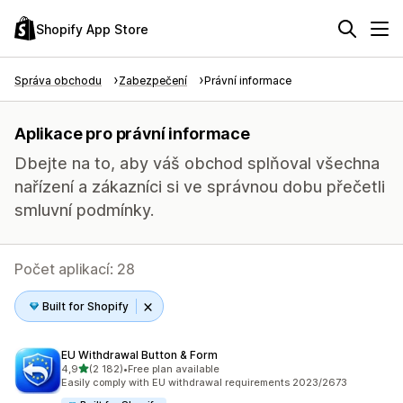
Shopify App Store
Správa obchodu
Zabezpečení
Právní informace
Aplikace pro právní informace
Dbejte na to, aby váš obchod splňoval všechna
nařízení a zákazníci si ve správnou dobu přečetli
smluvní podmínky.
Počet aplikací: 28
Built for Shopify
EU Withdrawal Button & Form
z 5 hvězd
4,9
(2 182)
•
Free plan available
Celkový počet recenzí: 2182
Easily comply with EU withdrawal requirements 2023/2673