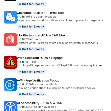
Built for Shopify
Checkbox Assistant: Terms Box
z 5 hvězd
5,0
(39)
•
Free plan available
Celkový počet recenzí: 39
Require a terms and conditions checkbox to prevent chargeback
Built for Shopify
EA• Přístupnost ADA WCAG EAA
z 5 hvězd
5,0
(23)
•
Zdarma
Celkový počet recenzí: 23
Zajistěte shodu s předpisy pro osoby se zdravotním postižením:
Built for Shopify
Warn Checkout Rules & Popups
z 5 hvězd
4,8
(15)
•
Free
Celkový počet recenzí: 15
Add Prop 65, age verification, CCPA/GDPR trust, warning & more
Built for Shopify
AVP ‑ Age Verification Popup
z 5 hvězd
4,6
(137)
•
Free plan available
Celkový počet recenzí: 137
Easy age verification: 18+ pop-up for safe premium checks
Built for Shopify
Ai Accessibility ‑ ADA & WCAG
z 5 hvězd
5,0
(33)
•
Free plan available
Celkový počet recenzí: 33
Ensure Ai accessibility compliance for AODA, ADA, WCAG & EAA