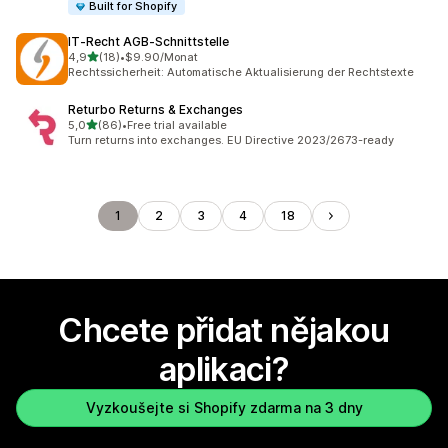
Built for Shopify
IT‑Recht AGB‑Schnittstelle
z 5 hvězd
4,9
(18)
•
$9.90/Monat
Celkový počet recenzí: 18
Rechtssicherheit: Automatische Aktualisierung der Rechtstexte
Returbo Returns & Exchanges
z 5 hvězd
5,0
(86)
•
Free trial available
Celkový počet recenzí: 86
Turn returns into exchanges. EU Directive 2023/2673-ready
1
2
3
4
18
Chcete přidat nějakou
aplikaci?
Vyzkoušejte si Shopify zdarma na 3 dny