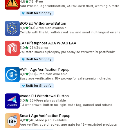
z 5 hvězd
4,8
(15)
•
Free
Celkový počet recenzí: 15
Add Prop 65, age verification, CCPA/GDPR trust, warning & more
Built for Shopify
BOO EU Withdrawal Button
z 5 hvězd
4,9
(43)
•
Free plan available
Celkový počet recenzí: 43
Comply with the EU withdrawal law and send multilingual emails
EA• Přístupnost ADA WCAG EAA
z 5 hvězd
5,0
(23)
•
Zdarma
Celkový počet recenzí: 23
Zajistěte shodu s předpisy pro osoby se zdravotním postižením:
Built for Shopify
AVP ‑ Age Verification Popup
z 5 hvězd
4,6
(137)
•
Free plan available
Celkový počet recenzí: 137
Easy age verification: 18+ pop-up for safe premium checks
Built for Shopify
Avada EU Withdrawal Button
z 5 hvězd
5,0
(23)
•
Free plan available
Celkový počet recenzí: 23
EU withdrawal button no login. Auto tag, cancel and refund.
Smart Age Verification Popup
z 5 hvězd
4,8
(40)
•
Free plan available
Celkový počet recenzí: 40
Age verifier, age checker, age gate for 18+restricted products