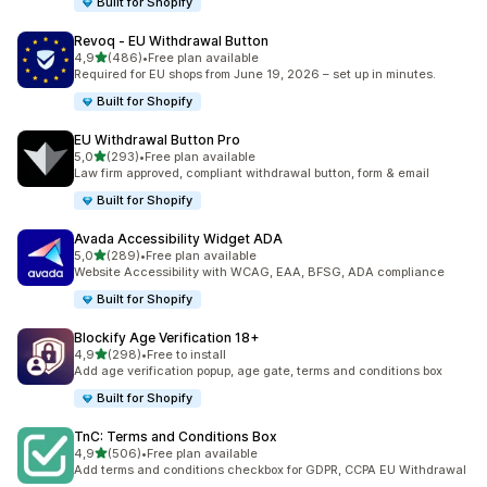
Built for Shopify
Revoq ‑ EU Withdrawal Button
z 5 hvězd
4,9
(486)
•
Free plan available
Celkový počet recenzí: 486
Required for EU shops from June 19, 2026 – set up in minutes.
Built for Shopify
EU Withdrawal Button Pro
z 5 hvězd
5,0
(293)
•
Free plan available
Celkový počet recenzí: 293
Law firm approved, compliant withdrawal button, form & email
Built for Shopify
Avada Accessibility Widget ADA
z 5 hvězd
5,0
(289)
•
Free plan available
Celkový počet recenzí: 289
Website Accessibility with WCAG, EAA, BFSG, ADA compliance
Built for Shopify
Blockify Age Verification 18+
z 5 hvězd
4,9
(298)
•
Free to install
Celkový počet recenzí: 298
Add age verification popup, age gate, terms and conditions box
Built for Shopify
TnC: Terms and Conditions Box
z 5 hvězd
4,9
(506)
•
Free plan available
Celkový počet recenzí: 506
Add terms and conditions checkbox for GDPR, CCPA EU Withdrawal