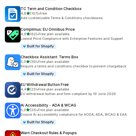
TC Term and Condition Checkbox
z 5 hvězd
4,8
(107)
•
Free
Celkový počet recenzí: 107
Add customizable Terms & Conditions checkboxes
Complimus: EU Omnibus Price
z 5 hvězd
4,9
(62)
•
Free plan available
Celkový počet recenzí: 62
Lowest Price Compliance with Enterprise Features and Support
Built for Shopify
Checkbox Assistant: Terms Box
z 5 hvězd
5,0
(39)
•
Free plan available
Celkový počet recenzí: 39
Require a terms and conditions checkbox to prevent chargeback
Built for Shopify
EU Withdrawal Button Free
z 5 hvězd
4,4
(23)
•
Free plan available
Celkový počet recenzí: 23
EU withdrawal button and form compliant by 19 June 2026
Ai Accessibility ‑ ADA & WCAG
z 5 hvězd
5,0
(33)
•
Free plan available
Celkový počet recenzí: 33
Ensure Ai accessibility compliance for AODA, ADA, WCAG & EAA
Built for Shopify
Warn Checkout Rules & Popups