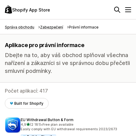
Shopify App Store
Správa obchodu
Zabezpečení
Právní informace
Aplikace pro právní informace
Dbejte na to, aby váš obchod splňoval všechna
nařízení a zákazníci si ve správnou dobu přečetli
smluvní podmínky.
Počet aplikací: 417
Built for Shopify
EU Withdrawal Button & Form
z 5 hvězd
4,9
(2 181)
•
Free plan available
Celkový počet recenzí: 2181
Easily comply with EU withdrawal requirements 2023/2673