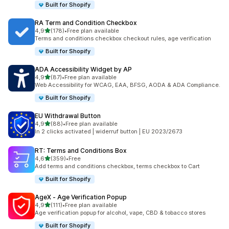
Built for Shopify
RA Term and Condition Checkbox
z 5 hvězd
4,9
(178)
•
Free plan available
Celkový počet recenzí: 178
Terms and conditions checkbox checkout rules, age verification
Built for Shopify
ADA Accessibility Widget by AP
z 5 hvězd
4,9
(87)
•
Free plan available
Celkový počet recenzí: 87
Web Accessibility for WCAG, EAA, BFSG, AODA & ADA Compliance.
Built for Shopify
EU Withdrawal Button
z 5 hvězd
4,9
(88)
•
Free plan available
Celkový počet recenzí: 88
In 2 clicks activated | widerruf button | EU 2023/2673
RT: Terms and Conditions Box
z 5 hvězd
4,6
(359)
•
Free
Celkový počet recenzí: 359
Add terms and conditions checkbox, terms checkbox to Cart
Built for Shopify
AgeX ‑ Age Verification Popup
z 5 hvězd
4,9
(111)
•
Free plan available
Celkový počet recenzí: 111
Age verification popup for alcohol, vape, CBD & tobacco stores
Built for Shopify