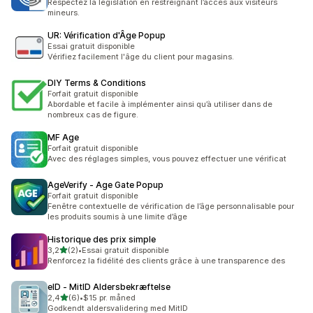
Respectez la législation en restreignant l’accès aux visiteurs
mineurs.
UR: Vérification d'Âge Popup
Essai gratuit disponible
Vérifiez facilement l'âge du client pour magasins.
DIY Terms & Conditions
Forfait gratuit disponible
Abordable et facile à implémenter ainsi qu’à utiliser dans de
nombreux cas de figure.
MF Age
Forfait gratuit disponible
Avec des réglages simples, vous pouvez effectuer une vérificat
AgeVerify ‑ Age Gate Popup
Forfait gratuit disponible
Fenêtre contextuelle de vérification de l’âge personnalisable pour
les produits soumis à une limite d’âge
Historique des prix simple
étoile(s) sur 5
3,2
(2)
•
Essai gratuit disponible
2 avis au total
Renforcez la fidélité des clients grâce à une transparence des
eID ‑ MitID Aldersbekræftelse
étoile(s) sur 5
2,4
(6)
•
$15 pr. måned
6 avis au total
Godkendt aldersvalidering med MitID