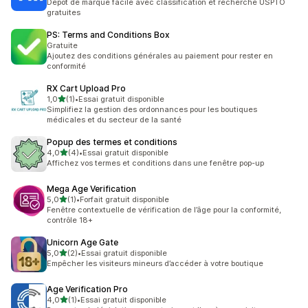
Dépôt de marque facile avec classification et recherche USPTO
gratuites
PS: Terms and Conditions Box
Gratuite
Ajoutez des conditions générales au paiement pour rester en
conformité
RX Cart Upload Pro
étoile(s) sur 5
1,0
(1)
•
Essai gratuit disponible
1 avis au total
Simplifiez la gestion des ordonnances pour les boutiques
médicales et du secteur de la santé
Popup des termes et conditions
étoile(s) sur 5
4,0
(4)
•
Essai gratuit disponible
4 avis au total
Affichez vos termes et conditions dans une fenêtre pop-up
Mega Age Verification
étoile(s) sur 5
5,0
(1)
•
Forfait gratuit disponible
1 avis au total
Fenêtre contextuelle de vérification de l’âge pour la conformité,
contrôle 18+
Unicorn Age Gate
étoile(s) sur 5
5,0
(2)
•
Essai gratuit disponible
2 avis au total
Empêcher les visiteurs mineurs d’accéder à votre boutique
Age Verification Pro
étoile(s) sur 5
4,0
(1)
•
Essai gratuit disponible
1 avis au total