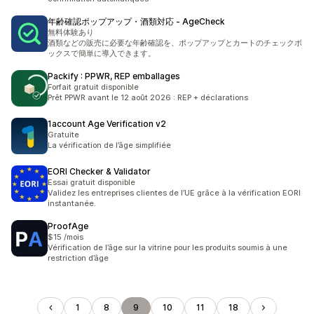
年齢確認ポップアップ・酒類対応 ‑ AgeCheck
無料体験あり
酒類などの販売に必要な年齢確認を、ポップアップとカートのチェックボ
ックスで簡単に導入できます。
Packify : PPWR, REP emballages
Forfait gratuit disponible
Prêt PPWR avant le 12 août 2026 : REP + déclarations
1account Age Verification v2
Gratuite
La vérification de l’âge simplifiée
EORI Checker & Validator
Essai gratuit disponible
Validez les entreprises clientes de l’UE grâce à la vérification EORI
instantanée.
ProofAge
$15 /mois
Vérification de l’âge sur la vitrine pour les produits soumis à une
restriction d’âge
1
8
9
10
11
18