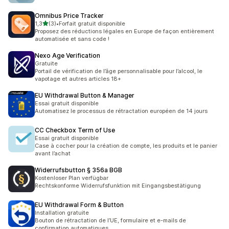
Omnibus Price Tracker
étoile(s) sur 5
1,3
(3)
•
Forfait gratuit disponible
3 avis au total
Proposez des réductions légales en Europe de façon entièrement
automatisée et sans code !
Nexo Age Verification
Gratuite
Portail de vérification de l’âge personnalisable pour l’alcool, le
vapotage et autres articles 18+
EU Withdrawal Button & Manager
Essai gratuit disponible
Automatisez le processus de rétractation européen de 14 jours
CC Checkbox Term of Use
Essai gratuit disponible
Case à cocher pour la création de compte, les produits et le panier
avant l’achat
Widerrufsbutton § 356a BGB
Kostenloser Plan verfügbar
Rechtskonforme Widerrufsfunktion mit Eingangsbestätigung
EU Withdrawal Form & Button
Installation gratuite
Bouton de rétractation de l’UE, formulaire et e-mails de
confirmation automatiques