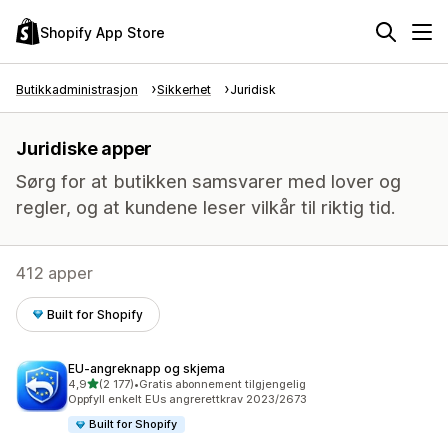
Shopify App Store
Butikkadministrasjon
Sikkerhet
Juridisk
Juridiske apper
Sørg for at butikken samsvarer med lover og
regler, og at kundene leser vilkår til riktig tid.
412 apper
Built for Shopify
EU‑angreknapp og skjema
av 5 stjerner
4,9
(2 177)
•
Gratis abonnement tilgjengelig
Totalt 2177 omtaler
Oppfyll enkelt EUs angrerettkrav 2023/2673
Built for Shopify