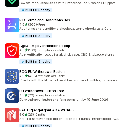
Totalt 62 omtaler
Lowest Price Compliance with Enterprise Features and Support
Built for Shopify
RT: Terms and Conditions Box
av 5 stjerner
4,6
(360)
•
Free
Totalt 360 omtaler
Add terms and conditions checkbox, terms checkbox to Cart
Built for Shopify
AgeX ‑ Age Verification Popup
av 5 stjerner
4,9
(109)
•
Free plan available
Totalt 109 omtaler
Age verification popup for alcohol, vape, CBD & tobacco stores
Built for Shopify
BOO EU Withdrawal Button
av 5 stjerner
4,9
(43)
•
Free plan available
Totalt 43 omtaler
Comply with the EU withdrawal law and send multilingual emails
EU Withdrawal Button Free
av 5 stjerner
4,3
(20)
•
Free plan available
Totalt 20 omtaler
EU withdrawal button and form compliant by 19 June 2026
EA• Tilgjengelighet ADA WCAG E
av 5 stjerner
5,0
(23)
•
Gratis
Totalt 23 omtaler
Sørg for samsvar med tilgjengelighet for funksjonshemmede: AOD
Built for Shopify