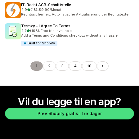
IT‑Recht AGB‑Schnittstelle
av 5 stjerner
4,9
(18)
•
$9.90/Monat
Totalt 18 omtaler
Rechtssicherheit: Automatische Aktualisierung der Rechtstexte
Termzy ‑ I Agree To Terms
av 5 stjerner
4,7
(198)
•
Free trial available
Totalt 198 omtaler
Add a Terms and Conditions checkbox without any hassle!
Built for Shopify
1
2
3
4
18
Vil du legge til en app?
Prøv Shopify gratis i tre dager