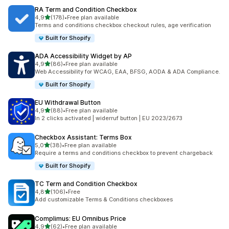
RA Term and Condition Checkbox
av 5 stjerner
4,9
(178)
•
Free plan available
Totalt 178 omtaler
Terms and conditions checkbox checkout rules, age verification
Built for Shopify
ADA Accessibility Widget by AP
av 5 stjerner
4,9
(86)
•
Free plan available
Totalt 86 omtaler
Web Accessibility for WCAG, EAA, BFSG, AODA & ADA Compliance.
Built for Shopify
EU Withdrawal Button
av 5 stjerner
4,9
(88)
•
Free plan available
Totalt 88 omtaler
In 2 clicks activated | widerruf button | EU 2023/2673
Checkbox Assistant: Terms Box
av 5 stjerner
5,0
(38)
•
Free plan available
Totalt 38 omtaler
Require a terms and conditions checkbox to prevent chargeback
Built for Shopify
TC Term and Condition Checkbox
av 5 stjerner
4,8
(106)
•
Free
Totalt 106 omtaler
Add customizable Terms & Conditions checkboxes
Complimus: EU Omnibus Price
av 5 stjerner
4,9
(62)
•
Free plan available