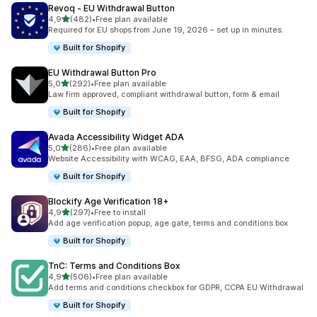
Revoq ‑ EU Withdrawal Button
av 5 stjerner
4,9
(482)
•
Free plan available
Totalt 482 omtaler
Required for EU shops from June 19, 2026 – set up in minutes.
Built for Shopify
EU Withdrawal Button Pro
av 5 stjerner
5,0
(292)
•
Free plan available
Totalt 292 omtaler
Law firm approved, compliant withdrawal button, form & email
Built for Shopify
Avada Accessibility Widget ADA
av 5 stjerner
5,0
(286)
•
Free plan available
Totalt 286 omtaler
Website Accessibility with WCAG, EAA, BFSG, ADA compliance
Built for Shopify
Blockify Age Verification 18+
av 5 stjerner
4,9
(297)
•
Free to install
Totalt 297 omtaler
Add age verification popup, age gate, terms and conditions box
Built for Shopify
TnC: Terms and Conditions Box
av 5 stjerner
4,9
(506)
•
Free plan available
Totalt 506 omtaler
Add terms and conditions checkbox for GDPR, CCPA EU Withdrawal
Built for Shopify