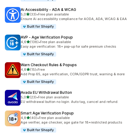
Ai Accessibility ‑ ADA & WCAG
av 5 stjerner
5,0
(33)
•
Free plan available
Totalt 33 omtaler
Ensure Ai accessibility compliance for AODA, ADA, WCAG & EAA
Built for Shopify
AVP ‑ Age Verification Popup
av 5 stjerner
4,6
(138)
•
Free plan available
Totalt 138 omtaler
Easy age verification: 18+ pop-up for safe premium checks
Built for Shopify
Warn Checkout Rules & Popups
av 5 stjerner
4,8
(15)
•
Free
Totalt 15 omtaler
Add Prop 65, age verification, CCPA/GDPR trust, warning & more
Built for Shopify
Avada EU Withdrawal Button
av 5 stjerner
5,0
(23)
•
Free plan available
Totalt 23 omtaler
EU withdrawal button no login. Auto tag, cancel and refund.
Smart Age Verification Popup
av 5 stjerner
4,8
(40)
•
Free plan available
Totalt 40 omtaler
Age verifier, age checker, age gate for 18+restricted products
Built for Shopify