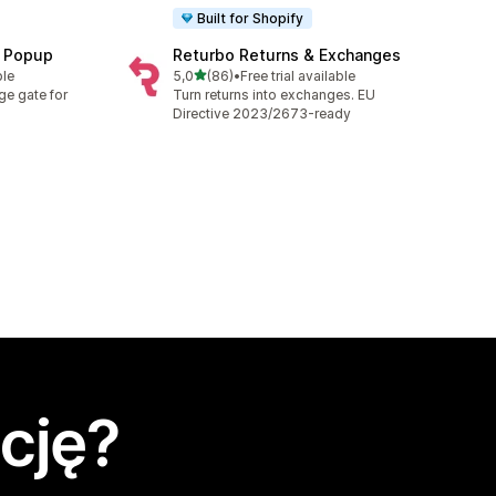
Built for Shopify
n Popup
Returbo Returns & Exchanges
na 5 gwiazdek
ble
5,0
(86)
•
Free trial available
Łączna liczba recenzji: 86
ge gate for
Turn returns into exchanges. EU
Directive 2023/2673-ready
cję?