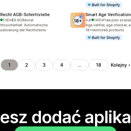
Built for Shopify
‑Recht AGB‑Schnittstelle
Smart Age Verificatio
na 5 gwiazdek
na 5 gwiazdek
(18)
•
$9.90/Monat
4,8
(40)
•
Free plan availa
zna liczba recenzji: 18
Łączna liczba recenzji: 40
htssicherheit: Automatische
Age verifier, age checker, a
ualisierung der Rechtstexte
18+restricted products
Built for Shopify
Kolejny
1
2
3
4
…
18
esz dodać aplika