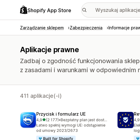
Shopify App Store
Zarządzanie sklepem
Zabezpieczenia
Informacje pra
Aplikacje prawne
Zadbaj o zgodność funkcjonowania sklepu
z zasadami i warunkami w odpowiednim
411 aplikacje(-i)
Przycisk i formularz UE
Re
na 5 gwiazdek
4,9
(2 177)
•
Bezpłatny plan jest dostępny
4,9
Łączna liczba recenzji: 2177
Łąc
Łatwo spełnij wymogi UE: odstąpienie
Ele
od umowy 2023/2673
log
Built for Shopify