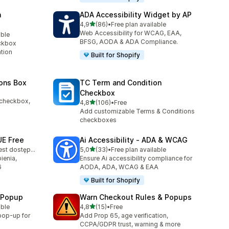
n
ADA Accessibility Widget by AP
na 5 gwiazdek
4,9
(86)
•
Free plan available
Łączna liczba recenzji: 86
Web Accessibility for WCAG, EAA,
able
BFSG, AODA & ADA Compliance.
ckbox
ation
Built for Shopify
ons Box
TC Term and Condition
Checkbox
9
 checkbox,
na 5 gwiazdek
4,8
(106)
•
Free
Łączna liczba recenzji: 106
Add customizable Terms & Conditions
checkboxes
UE Free
Ai Accessibility ‑ ADA & WCAG
na 5 gwiazdek
Bezpłatny plan jest dostępny
5,0
(33)
•
Free plan available
Łączna liczba recenzji: 33
ienia,
Ensure Ai accessibility compliance for
6
AODA, ADA, WCAG & EAA
Built for Shopify
n Popup
Warn Checkout Rules & Popups
na 5 gwiazdek
able
4,8
(15)
•
Free
Łączna liczba recenzji: 15
 pop-up for
Add Prop 65, age verification,
CCPA/GDPR trust, warning & more