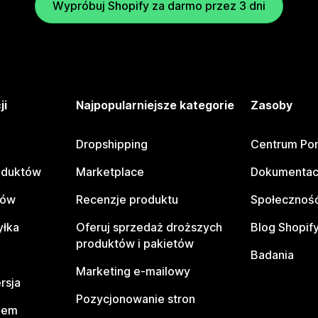
Wypróbuj Shopify za darmo przez 3 dni
ji
Najpopularniejsze kategorie
Zasoby
Dropshipping
Centrum Po
oduktów
Marketplace
Dokumentac
tów
Recenzje produktu
Społeczność
yłka
Oferuj sprzedaż droższych
Blog Shopif
produktów i pakietów
Badania
Marketing e-mailowy
rsja
Pozycjonowanie stron
pem