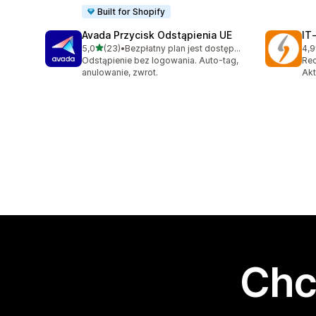
Built for Shopify
Avada Przycisk Odstąpienia UE
IT
na 5 gwiazdek
5,0
(23)
•
Bezpłatny plan jest dostępny
4,9
Łączna liczba recenzji: 23
Łąc
Odstąpienie bez logowania. Auto-tag,
Rec
anulowanie, zwrot.
Akt
Chc