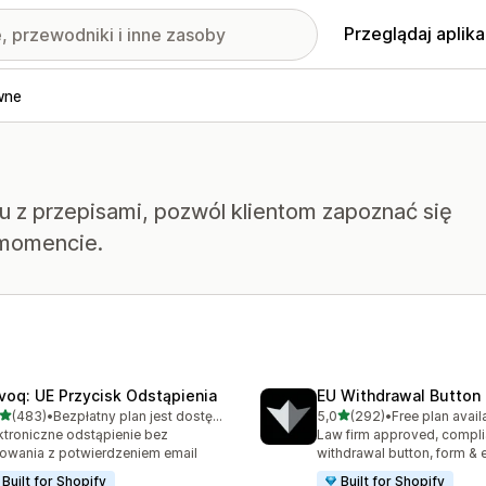
Przeglądaj aplika
wne
 z przepisami, pozwól klientom zapoznać się
 momencie.
voq: UE Przycisk Odstąpienia
EU Withdrawal Button 
na 5 gwiazdek
na 5 gwiazdek
(483)
•
Bezpłatny plan jest dostępny
5,0
(292)
•
Free plan avail
zna liczba recenzji: 483
Łączna liczba recenzji: 29
ktroniczne odstąpienie bez
Law firm approved, compli
owania z potwierdzeniem email
withdrawal button, form & 
Built for Shopify
Built for Shopify