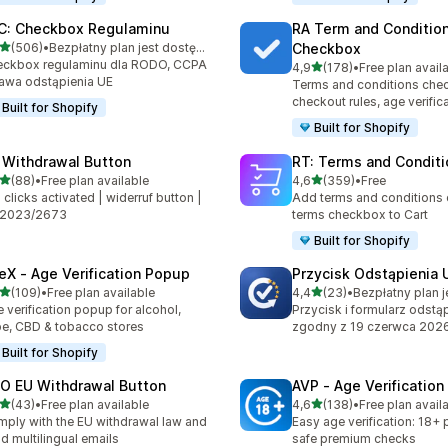
C: Checkbox Regulaminu
RA Term and Conditio
na 5 gwiazdek
(506)
•
Bezpłatny plan jest dostępny
Checkbox
zna liczba recenzji: 506
eckbox regulaminu dla RODO, CCPA
na 5 gwiazdek
4,9
(178)
•
Free plan avail
Łączna liczba recenzji: 178
rawa odstąpienia UE
Terms and conditions che
checkout rules, age verific
Built for Shopify
Built for Shopify
 Withdrawal Button
RT: Terms and Conditi
na 5 gwiazdek
na 5 gwiazdek
(88)
•
Free plan available
4,6
(359)
•
Free
zna liczba recenzji: 88
Łączna liczba recenzji: 35
2 clicks activated | widerruf button |
Add terms and conditions
 2023/2673
terms checkbox to Cart
Built for Shopify
eX ‑ Age Verification Popup
Przycisk Odstąpienia 
na 5 gwiazdek
na 5 gwiazdek
(109)
•
Free plan available
4,4
(23)
•
zna liczba recenzji: 109
Łączna liczba recenzji: 23
 verification popup for alcohol,
Przycisk i formularz odstąp
e, CBD & tobacco stores
zgodny z 19 czerwca 202
Built for Shopify
O EU Withdrawal Button
AVP ‑ Age Verificatio
na 5 gwiazdek
na 5 gwiazdek
(43)
•
Free plan available
4,6
(138)
•
Free plan avail
zna liczba recenzji: 43
Łączna liczba recenzji: 138
ply with the EU withdrawal law and
Easy age verification: 18+
d multilingual emails
safe premium checks