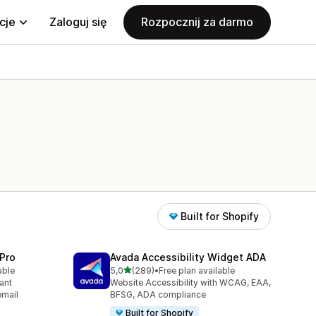
cje
Zaloguj się
Rozpocznij za darmo
Built for Shopify
Pro
Avada Accessibility Widget ADA
na 5 gwiazdek
able
5,0
(289)
•
Free plan available
2
Łączna liczba recenzji: 289
ant
Website Accessibility with WCAG, EAA,
email
BFSG, ADA compliance
Built for Shopify