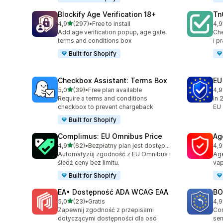
Blockify Age Verification 18+
Tn
na 5 gwiazdek
4,9
(297)
•
Free to install
4,9
Łączna liczba recenzji: 297
Łąc
Add age verification popup, age gate,
Ch
terms and conditions box
i p
Built for Shopify
Checkbox Assistant: Terms Box
EU
na 5 gwiazdek
5,0
(39)
•
Free plan available
4,9
Łączna liczba recenzji: 39
Łąc
Require a terms and conditions
In 
checkbox to prevent chargeback
EU
Built for Shopify
Complimus: EU Omnibus Price
Ag
na 5 gwiazdek
4,9
(62)
•
Bezpłatny plan jest dostępny
4,9
Łączna liczba recenzji: 62
Łąc
Automatyzuj zgodność z EU Omnibus i
Age
śledź ceny bez limitu.
vap
Built for Shopify
EA• Dostępność ADA WCAG EAA
BO
na 5 gwiazdek
5,0
(23)
•
Gratis
4,9
Łączna liczba recenzji: 23
Łąc
Zapewnij zgodność z przepisami
Com
dotyczącymi dostępności dla osó
sen