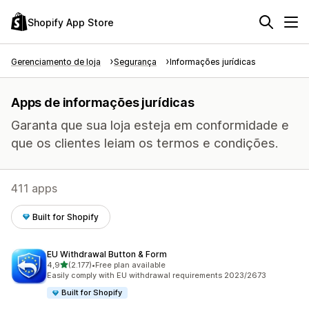
Shopify App Store
Gerenciamento de loja
Segurança
Informações jurídicas
Apps de informações jurídicas
Garanta que sua loja esteja em conformidade e
que os clientes leiam os termos e condições.
411 apps
Built for Shopify
EU Withdrawal Button & Form
de 5 estrelas
4,9
(2.177)
•
Free plan available
2177 avaliações ao todo
Easily comply with EU withdrawal requirements 2023/2673
Built for Shopify