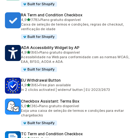
Built for Shopify
RA Term and Condition Checkbox
de 5 estrelas
4,9
(178)
•
Plano gratuito disponível
178 avaliações ao todo
Caixa de seleção de termos e condições, regras de checkout,
verificação de idade
Built for Shopify
ADA Accessibility Widget by AP
de 5 estrelas
4,9
(86)
•
Plano gratuito disponível
86 avaliações ao todo
Acessibilidade na Web para conformidade com as normas WCAG,
EAA, BFSG, AODA e ADA.
Built for Shopify
EU Withdrawal Button
de 5 estrelas
4,9
(88)
•
Free plan available
88 avaliações ao todo
In 2 clicks activated | widerruf button | EU 2023/2673
Checkbox Assistant: Terms Box
de 5 estrelas
5,0
(38)
•
Plano gratuito disponível
38 avaliações ao todo
Exija uma caixa de seleção de termos e condições para evitar
chargebacks
Built for Shopify
TC Term and Condition Checkbox