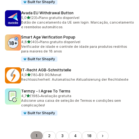
Built for Shopify
Avada EU Withdrawal Button
de 5 estrelas
5,0
(23)
•
Plano gratuito disponível
23 avaliações ao todo
Botão de cancelamento da UE sem login. Marcação, cancelamento
e reembolso automáticos.
Smart Age Verification Popup
de 5 estrelas
4,8
(40)
•
Plano gratuito disponível
40 avaliações ao todo
Verificador de idade e controle de idade para produtos restritos
para maiores de 18 anos
Built for Shopify
IT‑Recht AGB‑Schnittstelle
de 5 estrelas
4,9
(18)
•
$9.90/Monat
18 avaliações ao todo
Rechtssicherheit: Automatische Aktualisierung der Rechtstexte
Termzy ‑ I Agree To Terms
de 5 estrelas
4,7
(198)
•
Avaliação gratuita
198 avaliações ao todo
Adicione uma caixa de seleção de Termos e condições sem
complicações!
Built for Shopify
1
2
3
4
18