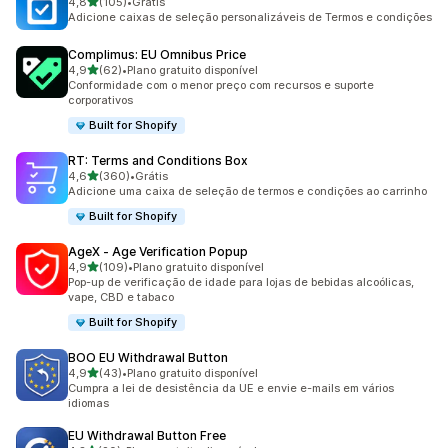
de 5 estrelas
4,8
(105)
•
Grátis
105 avaliações ao todo
Adicione caixas de seleção personalizáveis de Termos e condições
Complimus: EU Omnibus Price
de 5 estrelas
4,9
(62)
•
Plano gratuito disponível
62 avaliações ao todo
Conformidade com o menor preço com recursos e suporte
corporativos
Built for Shopify
RT: Terms and Conditions Box
de 5 estrelas
4,6
(360)
•
Grátis
360 avaliações ao todo
Adicione uma caixa de seleção de termos e condições ao carrinho
Built for Shopify
AgeX ‑ Age Verification Popup
de 5 estrelas
4,9
(109)
•
Plano gratuito disponível
109 avaliações ao todo
Pop-up de verificação de idade para lojas de bebidas alcoólicas,
vape, CBD e tabaco
Built for Shopify
BOO EU Withdrawal Button
de 5 estrelas
4,9
(43)
•
Plano gratuito disponível
43 avaliações ao todo
Cumpra a lei de desistência da UE e envie e-mails em vários
idiomas
EU Withdrawal Button Free