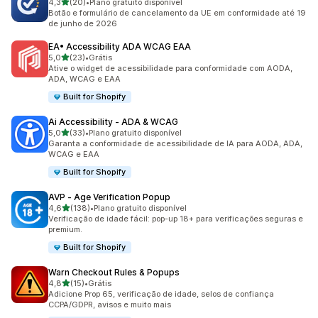
de 5 estrelas
4,3
(20)
•
Plano gratuito disponível
20 avaliações ao todo
Botão e formulário de cancelamento da UE em conformidade até 19
de junho de 2026
EA• Accessibility ADA WCAG EAA
de 5 estrelas
5,0
(23)
•
Grátis
23 avaliações ao todo
Ative o widget de acessibilidade para conformidade com AODA,
ADA, WCAG e EAA
Built for Shopify
Ai Accessibility ‑ ADA & WCAG
de 5 estrelas
5,0
(33)
•
Plano gratuito disponível
33 avaliações ao todo
Garanta a conformidade de acessibilidade de IA para AODA, ADA,
WCAG e EAA
Built for Shopify
AVP ‑ Age Verification Popup
de 5 estrelas
4,6
(138)
•
Plano gratuito disponível
138 avaliações ao todo
Verificação de idade fácil: pop-up 18+ para verificações seguras e
premium.
Built for Shopify
Warn Checkout Rules & Popups
de 5 estrelas
4,8
(15)
•
Grátis
15 avaliações ao todo
Adicione Prop 65, verificação de idade, selos de confiança
CCPA/GDPR, avisos e muito mais