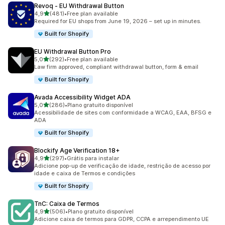
Revoq ‑ EU Withdrawal Button
de 5 estrelas
4,9
(481)
•
Free plan available
481 avaliações ao todo
Required for EU shops from June 19, 2026 – set up in minutes.
Built for Shopify
EU Withdrawal Button Pro
de 5 estrelas
5,0
(292)
•
Free plan available
292 avaliações ao todo
Law firm approved, compliant withdrawal button, form & email
Built for Shopify
Avada Accessibility Widget ADA
de 5 estrelas
5,0
(286)
•
Plano gratuito disponível
286 avaliações ao todo
Acessibilidade de sites com conformidade a WCAG, EAA, BFSG e
ADA
Built for Shopify
Blockify Age Verification 18+
de 5 estrelas
4,9
(297)
•
Grátis para instalar
297 avaliações ao todo
Adicione pop-up de verificação de idade, restrição de acesso por
idade e caixa de Termos e condições
Built for Shopify
TnC: Caixa de Termos
de 5 estrelas
4,9
(506)
•
Plano gratuito disponível
506 avaliações ao todo
Adicione caixa de termos para GDPR, CCPA e arrependimento UE