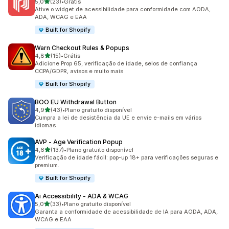
de 5 estrelas
5,0
(23)
•
Grátis
23 avaliações ao todo
Ative o widget de acessibilidade para conformidade com AODA,
ADA, WCAG e EAA
Built for Shopify
Warn Checkout Rules & Popups
de 5 estrelas
4,8
(15)
•
Grátis
15 avaliações ao todo
Adicione Prop 65, verificação de idade, selos de confiança
CCPA/GDPR, avisos e muito mais
Built for Shopify
BOO EU Withdrawal Button
de 5 estrelas
4,9
(43)
•
Plano gratuito disponível
43 avaliações ao todo
Cumpra a lei de desistência da UE e envie e-mails em vários
idiomas
AVP ‑ Age Verification Popup
de 5 estrelas
4,6
(137)
•
Plano gratuito disponível
137 avaliações ao todo
Verificação de idade fácil: pop-up 18+ para verificações seguras e
premium.
Built for Shopify
Ai Accessibility ‑ ADA & WCAG
de 5 estrelas
5,0
(33)
•
Plano gratuito disponível
33 avaliações ao todo
Garanta a conformidade de acessibilidade de IA para AODA, ADA,
WCAG e EAA