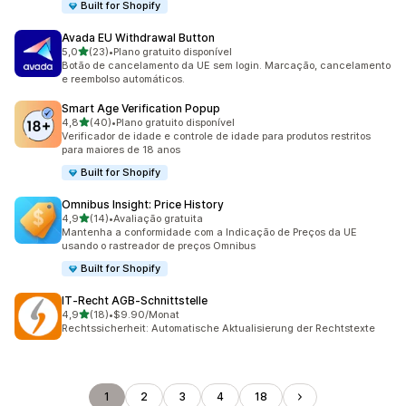
Built for Shopify
Avada EU Withdrawal Button
de 5 estrelas
5,0
(23)
•
Plano gratuito disponível
23 avaliações ao todo
Botão de cancelamento da UE sem login. Marcação, cancelamento
e reembolso automáticos.
Smart Age Verification Popup
de 5 estrelas
4,8
(40)
•
Plano gratuito disponível
40 avaliações ao todo
Verificador de idade e controle de idade para produtos restritos
para maiores de 18 anos
Built for Shopify
Omnibus Insight: Price History
de 5 estrelas
4,9
(14)
•
Avaliação gratuita
14 avaliações ao todo
Mantenha a conformidade com a Indicação de Preços da UE
usando o rastreador de preços Omnibus
Built for Shopify
IT‑Recht AGB‑Schnittstelle
de 5 estrelas
4,9
(18)
•
$9.90/Monat
18 avaliações ao todo
Rechtssicherheit: Automatische Aktualisierung der Rechtstexte
1
2
3
4
18