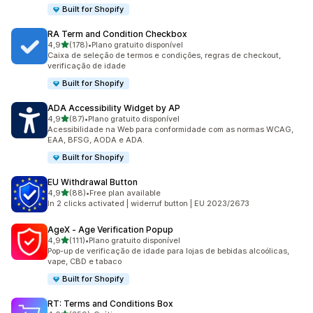
Built for Shopify
RA Term and Condition Checkbox
de 5 estrelas
4,9
(178)
•
Plano gratuito disponível
178 avaliações ao todo
Caixa de seleção de termos e condições, regras de checkout,
verificação de idade
Built for Shopify
ADA Accessibility Widget by AP
de 5 estrelas
4,9
(87)
•
Plano gratuito disponível
87 avaliações ao todo
Acessibilidade na Web para conformidade com as normas WCAG,
EAA, BFSG, AODA e ADA.
Built for Shopify
EU Withdrawal Button
de 5 estrelas
4,9
(88)
•
Free plan available
88 avaliações ao todo
In 2 clicks activated | widerruf button | EU 2023/2673
AgeX ‑ Age Verification Popup
de 5 estrelas
4,9
(111)
•
Plano gratuito disponível
111 avaliações ao todo
Pop-up de verificação de idade para lojas de bebidas alcoólicas,
vape, CBD e tabaco
Built for Shopify
RT: Terms and Conditions Box