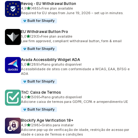
Revoq ‑ EU Withdrawal Button
de 5 estrelas
4,9
(485)
•
Free plan available
485 avaliações ao todo
Required for EU shops from June 19, 2026 – set up in minutes.
Built for Shopify
EU Withdrawal Button Pro
de 5 estrelas
5,0
(293)
•
Free plan available
293 avaliações ao todo
Law firm approved, compliant withdrawal button, form & email
Built for Shopify
Avada Accessibility Widget ADA
de 5 estrelas
5,0
(289)
•
Plano gratuito disponível
289 avaliações ao todo
Acessibilidade de sites com conformidade a WCAG, EAA, BFSG e
ADA
Built for Shopify
TnC: Caixa de Termos
de 5 estrelas
4,9
(509)
•
Plano gratuito disponível
509 avaliações ao todo
Adicione caixa de termos para GDPR, CCPA e arrependimento UE
Built for Shopify
Blockify Age Verification 18+
de 5 estrelas
4,9
(298)
•
Grátis para instalar
298 avaliações ao todo
Adicione pop-up de verificação de idade, restrição de acesso por
idade e caixa de Termos e condições