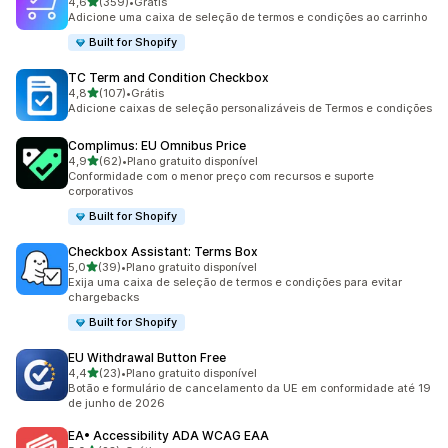
de 5 estrelas
4,6
(359)
•
Grátis
359 avaliações ao todo
Adicione uma caixa de seleção de termos e condições ao carrinho
Built for Shopify
TC Term and Condition Checkbox
de 5 estrelas
4,8
(107)
•
Grátis
107 avaliações ao todo
Adicione caixas de seleção personalizáveis de Termos e condições
Complimus: EU Omnibus Price
de 5 estrelas
4,9
(62)
•
Plano gratuito disponível
62 avaliações ao todo
Conformidade com o menor preço com recursos e suporte
corporativos
Built for Shopify
Checkbox Assistant: Terms Box
de 5 estrelas
5,0
(39)
•
Plano gratuito disponível
39 avaliações ao todo
Exija uma caixa de seleção de termos e condições para evitar
chargebacks
Built for Shopify
EU Withdrawal Button Free
de 5 estrelas
4,4
(23)
•
Plano gratuito disponível
23 avaliações ao todo
Botão e formulário de cancelamento da UE em conformidade até 19
de junho de 2026
EA• Accessibility ADA WCAG EAA