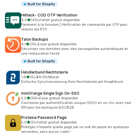
Built for Shopify
Hillteck‑ COD OTP Verification
étoile(s) sur 5
4,4
(45)
•
Forfait gratuit disponible
45 avis au total
Paiement à la livraison | Vérification de commande par OTP pour
réduire les RTO
Talon Backups
étoile(s) sur 5
4,1
(35)
•
Essai gratuit disponible
35 avis au total
Sécurisez vos données avec des sauvegardes automatiques et
une restauration facile
Built for Shopify
Händlerbund Rechtstexte
étoile(s) sur 5
1,6
(6)
•
$9.90/Monat
6 avis au total
Einfache Synchronisierung Ihrer Rechtstexte per Knopfdruck
miniOrange Single Sign On‑SSO
étoile(s) sur 5
5,0
(56)
•
Essai gratuit disponible
56 avis au total
Connexion par authentification unique (SSO) en un clic avec tout
IDP pour les boutiques B2C/B2B
Protexia Password Page
étoile(s) sur 5
5,0
(5)
•
Forfait gratuit disponible
5 avis au total
Protégez n’importe quelle page par un mot de passe en quelques
secondes, sans aucun code !