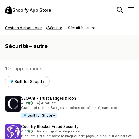
Shopify App Store
Gestion de boutique
Sécurité
Sécurité – autre
Sécurité – autre
101 applications
Built for Shopify
SEOAnt ‑ Trust Badges & Icon
étoile(s) sur 5
4,9
(654)
•
Gratuite
654 avis au total
Gratuit et rapide! Badges et icônes de sécurité, sans code.
Built for Shopify
Country Blocker Fraud Securify
étoile(s) sur 5
4,4
(63)
•
Forfait gratuit disponible
63 avis au total
Bloquez la fraude avec le bloqueur de pays, le bloqueur de bots et