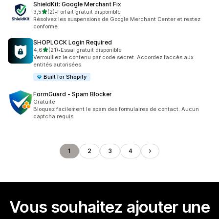
ShieldKit: Google Merchant Fix
étoile(s) sur 5
3,5
(2)
•
Forfait gratuit disponible
2 avis au total
Résolvez les suspensions de Google Merchant Center et restez
conforme.
SHOPLOCK Login Required
étoile(s) sur 5
4,6
(21)
•
Essai gratuit disponible
21 avis au total
Verrouillez le contenu par code secret. Accordez l’accès aux
entités autorisées.
Built for Shopify
FormGuard ‑ Spam Blocker
Gratuite
Bloquez facilement le spam des formulaires de contact. Aucun
captcha requis.
1
2
3
4
Vous souhaitez ajouter une