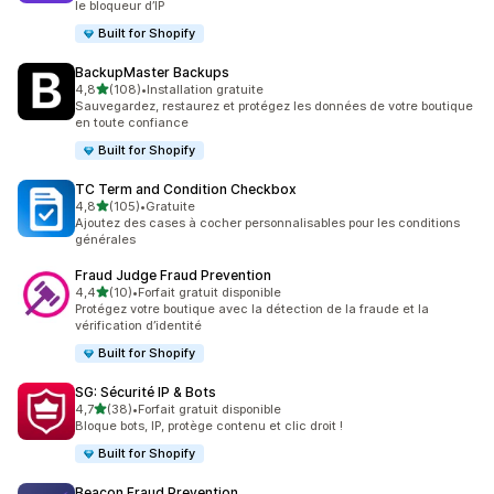
le bloqueur d’IP
Built for Shopify
BackupMaster Backups
étoile(s) sur 5
4,8
(108)
•
Installation gratuite
108 avis au total
Sauvegardez, restaurez et protégez les données de votre boutique
en toute confiance
Built for Shopify
TC Term and Condition Checkbox
étoile(s) sur 5
4,8
(105)
•
Gratuite
105 avis au total
Ajoutez des cases à cocher personnalisables pour les conditions
générales
Fraud Judge Fraud Prevention
étoile(s) sur 5
4,4
(10)
•
Forfait gratuit disponible
10 avis au total
Protégez votre boutique avec la détection de la fraude et la
vérification d’identité
Built for Shopify
SG: Sécurité IP & Bots
étoile(s) sur 5
4,7
(38)
•
Forfait gratuit disponible
38 avis au total
Bloque bots, IP, protège contenu et clic droit !
Built for Shopify
Beacon Fraud Prevention