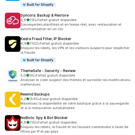
Built for Shopify
Syncora: Backup & Restore
étoile(s) sur 5
4,6
(15)
•
Forfait gratuit disponible
15 avis au total
Sauvegardes planifiées et en temps réel, avec restauration et
synchronisation en un clic
Kedra Fraud Filter, IP Blocker
étoile(s) sur 5
4,4
(102)
•
Forfait gratuit disponible
102 avis au total
Bloquez les robots, les VPN et les visiteurs suspects pour empêcher
la fraude
Built for Shopify
ThemeSafe ‑ Security ‑ Review
étoile(s) sur 5
5,0
(6)
•
Forfait gratuit disponible
6 avis au total
Analyser le code suspect des thèmes et surveiller les modifications
inattendues
Rewind Backups
étoile(s) sur 5
4,2
(545)
•
Essai gratuit disponible
545 avis au total
Maximisez la disponibilité de votre boutique grâce à la sauvegarde
et à la restauration automatisées.
NoBots: Spy & Bot Blocker
étoile(s) sur 5
4,6
(10)
•
Forfait gratuit disponible
10 avis au total
Bloquez les robots, la fraude et les fausses commandes à l’aide de
filtres par IP et par pays