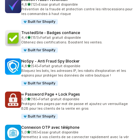
étoile(s) sur 5
4,8
(12)
•
Essai gratuit disponible
12 avis au total
Prévention de la fraude et protection contre les rétrocessions pour
les commandes à haut risque
Built for Shopify
TrustedSite ‑ Badges confiance
étoile(s) sur 5
4,4
(151)
•
Forfait gratuit disponible
151 avis au total
Obtenez des certifications. Boostent les ventes.
Built for Shopify
NoSpy ‑ Anti Fraud Spy Blocker
étoile(s) sur 5
4,8
(54)
•
Forfait gratuit disponible
54 avis au total
Bloquez les bots, les adresses IP, les robots d’exploration et les
espions pour protéger les données de votre boutique !
Built for Shopify
∞ Password Page + Lock Pages
étoile(s) sur 5
5,0
(18)
•
Forfait gratuit disponible
18 avis au total
Protégez des pages par mot de passe et ajoutez un verrouillage
B2B pour les clients de la vente en gros
Built for Shopify
Connexion OTP avec téléphone
étoile(s) sur 5
5,0
(38)
•
Essai gratuit disponible
38 avis au total
Permettez à vos clients de se connecter rapidement avec la vér