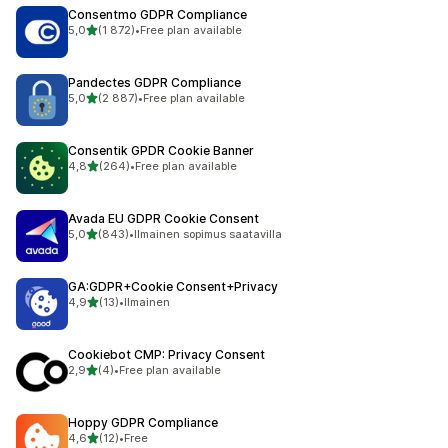
Consentmo GDPR Compliance
/ 5 tähteä
5,0
(1 872)
•
Free plan available
1872 arvostelua yhteensä
Pandectes GDPR Compliance
/ 5 tähteä
5,0
(2 887)
•
Free plan available
2887 arvostelua yhteensä
Consentik GPDR Cookie Banner
/ 5 tähteä
4,8
(264)
•
Free plan available
264 arvostelua yhteensä
Avada EU GDPR Cookie Consent
/ 5 tähteä
5,0
(843)
•
Ilmainen sopimus saatavilla
843 arvostelua yhteensä
GA:GDPR+Cookie Consent+Privacy
/ 5 tähteä
4,9
(13)
•
Ilmainen
13 arvostelua yhteensä
Cookiebot CMP: Privacy Consent
/ 5 tähteä
2,9
(4)
•
Free plan available
4 arvostelua yhteensä
Hoppy GDPR Compliance
/ 5 tähteä
4,6
(12)
•
Free
12 arvostelua yhteensä