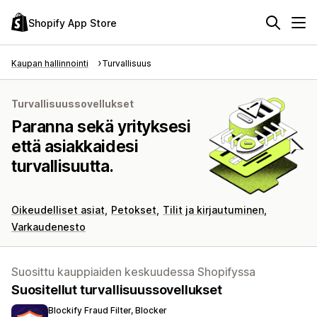
Shopify App Store
Kaupan hallinnointi
Turvallisuus
Turvallisuussovellukset
Paranna sekä yrityksesi
että asiakkaidesi
turvallisuutta.
Oikeudelliset asiat
Petokset
Tilit ja kirjautuminen
Varkaudenesto
Suosittu kauppiaiden keskuudessa Shopifyssa
Suositellut turvallisuussovellukset
Blockify Fraud Filter, Blocker