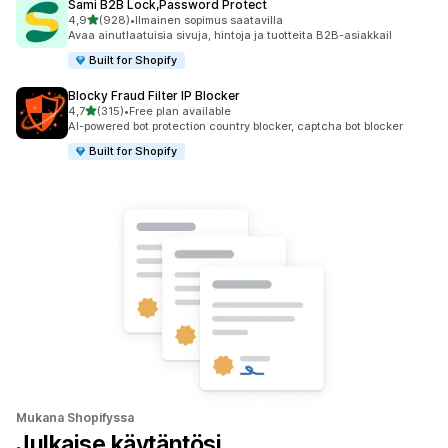
Sami B2B Lock,Password Protect
/ 5 tähteä
4,9
(928)
•
Ilmainen sopimus saatavilla
928 arvostelua yhteensä
Avaa ainutlaatuisia sivuja, hintoja ja tuotteita B2B-asiakkail
Built for Shopify
Blocky Fraud Filter IP Blocker
/ 5 tähteä
4,7
(315)
•
Free plan available
315 arvostelua yhteensä
AI-powered bot protection country blocker, captcha bot blocker
Built for Shopify
Mukana Shopifyssa
Julkaise käytäntösi