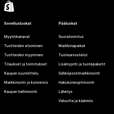
Sovellusluokat
Pääluokat
Myyntikanavat
Suoratoimitus
Tuotteiden etsiminen
Markkinapaikat
Tuotteiden myyminen
Tuotearvostelut
Tilaukset ja toimitukset
Lisämyynti ja tuotepaketit
Kaupan suunnittelu
Sähköpostimarkkinointi
Markkinointi ja konversio
Hakukoneoptimointi
Kaupan hallinnointi
Lähetys
Valuutta ja käännös