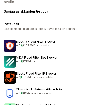
avulla.
Suojaa asiakkaiden tiedot
Petokset
Estä riskialttiit tilaukset ja epäilyttävät takaisinperinnät.
Blockify Fraud Filter, Blocker
/ 5 tähteä
4,9
(1 526)
•
Free to install
1526 arvostelua yhteensä
MIDA Fraud Filter, Bot Blocker
/ 5 tähteä
4,9
(211)
•
Free
211 arvostelua yhteensä
Blocky Fraud Filter IP Blocker
/ 5 tähteä
4,7
(315)
•
Free plan available
315 arvostelua yhteensä
Chargeback: Automaattinen Esto
/ 5 tähteä
4,9
(88)
•
Ilmainen asennus
88 arvostelua yhteensä