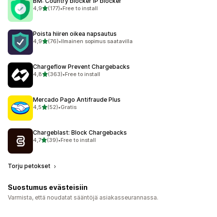
BM: Country blocker IP blocker
/ 5 tähteä
4,9
(177)
•
Free to install
177 arvostelua yhteensä
Poista hiiren oikea napsautus
/ 5 tähteä
4,9
(76)
•
Ilmainen sopimus saatavilla
76 arvostelua yhteensä
Chargeflow Prevent Chargebacks
/ 5 tähteä
4,8
(363)
•
Free to install
363 arvostelua yhteensä
Mercado Pago Antifraude Plus
/ 5 tähteä
4,5
(52)
•
Gratis
52 arvostelua yhteensä
Chargeblast: Block Chargebacks
/ 5 tähteä
4,7
(39)
•
Free to install
39 arvostelua yhteensä
Torju petokset
Suostumus evästeisiin
Varmista, että noudatat sääntöjä asiakasseurannassa.