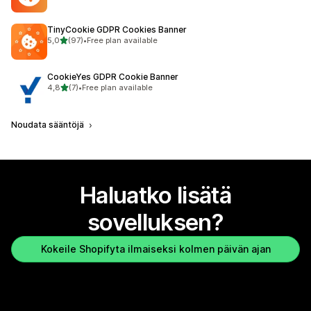
TinyCookie GDPR Cookies Banner
/ 5 tähteä
5,0
(97)
•
Free plan available
97 arvostelua yhteensä
CookieYes GDPR Cookie Banner
/ 5 tähteä
4,8
(7)
•
Free plan available
7 arvostelua yhteensä
Noudata sääntöjä
Haluatko lisätä
sovelluksen?
Kokeile Shopifyta ilmaiseksi kolmen päivän ajan