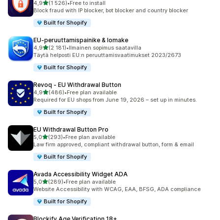
/ 5 tähteä
4,9
(1 526)
•
Free to install
1526 arvostelua yhteensä
Block fraud with IP blocker, bot blocker and country blocker
Built for Shopify
EU‑peruuttamispainike & lomake
/ 5 tähteä
4,9
(2 181)
•
Ilmainen sopimus saatavilla
2181 arvostelua yhteensä
Täytä helposti EU:n peruuttamisvaatimukset 2023/2673
Built for Shopify
Revoq ‑ EU Withdrawal Button
/ 5 tähteä
4,9
(486)
•
Free plan available
486 arvostelua yhteensä
Required for EU shops from June 19, 2026 – set up in minutes.
Built for Shopify
EU Withdrawal Button Pro
/ 5 tähteä
5,0
(293)
•
Free plan available
293 arvostelua yhteensä
Law firm approved, compliant withdrawal button, form & email
Built for Shopify
Avada Accessibility Widget ADA
/ 5 tähteä
5,0
(289)
•
Free plan available
289 arvostelua yhteensä
Website Accessibility with WCAG, EAA, BFSG, ADA compliance
Built for Shopify
Blockify Age Verification 18+