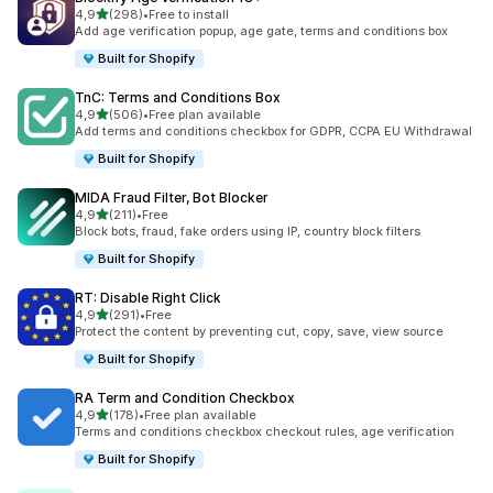
/ 5 tähteä
4,9
(298)
•
Free to install
298 arvostelua yhteensä
Add age verification popup, age gate, terms and conditions box
Built for Shopify
TnC: Terms and Conditions Box
/ 5 tähteä
4,9
(506)
•
Free plan available
506 arvostelua yhteensä
Add terms and conditions checkbox for GDPR, CCPA EU Withdrawal
Built for Shopify
MIDA Fraud Filter, Bot Blocker
/ 5 tähteä
4,9
(211)
•
Free
211 arvostelua yhteensä
Block bots, fraud, fake orders using IP, country block filters
Built for Shopify
RT: Disable Right Click
/ 5 tähteä
4,9
(291)
•
Free
291 arvostelua yhteensä
Protect the content by preventing cut, copy, save, view source
Built for Shopify
RA Term and Condition Checkbox
/ 5 tähteä
4,9
(178)
•
Free plan available
178 arvostelua yhteensä
Terms and conditions checkbox checkout rules, age verification
Built for Shopify