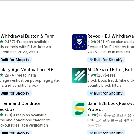
 Withdrawal Button & Form
Revoq ‑ EU Withdrawa
별 5개 중
별 5개 중
(2,177)
•
Free plan available
4.9
(481)
•
Free plan avail
리뷰 2177개
총 리뷰 481개
ily comply with EU withdrawal
Required for EU shops fro
quirements 2023/2673
2026 – set up in minutes.
Built for Shopify
Built for Shopify
ockify Age Verification 18+
MIDA Fraud Filter, Bot
별 5개 중
별 5개 중
(297)
•
Free to install
4.9
(207)
•
Free
리뷰 297개
총 리뷰 207개
 age verification popup, age gate,
Block bots, fraud, fake ord
ms and conditions box
country block filters
Built for Shopify
Built for Shopify
 Term and Condition
Sami B2B Lock,Passw
eckbox
Protect
별 5개 중
별 5개 중
(178)
•
Free plan available
4.9
(926)
•
무료 플랜 사용 
리뷰 178개
총 리뷰 926개
ms and conditions checkbox
B2B 고객을 위한 독점 페이지
ckout rules, age verification
잠금 해제
Built for Shopify
Built for Shopify