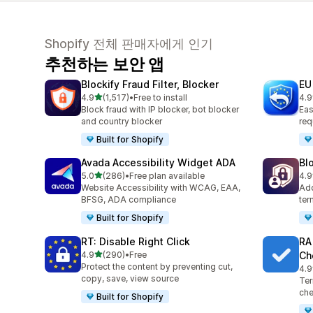
Shopify 전체 판매자에게 인기
추천하는 보안 앱
Blockify Fraud Filter, Blocker
EU
별 5개 중
4.9
(1,517)
•
Free to install
4.9
총 리뷰 1517개
총 
Block fraud with IP blocker, bot blocker
Eas
and country blocker
re
Built for Shopify
Avada Accessibility Widget ADA
Bl
별 5개 중
5.0
(286)
•
Free plan available
4.9
총 리뷰 286개
총 
Website Accessibility with WCAG, EAA,
Add
BFSG, ADA compliance
ter
Built for Shopify
RT: Disable Right Click
RA
별 5개 중
4.9
(290)
•
Free
Ch
총 리뷰 290개
Protect the content by preventing cut,
4.9
총 
copy, save, view source
Ter
che
Built for Shopify