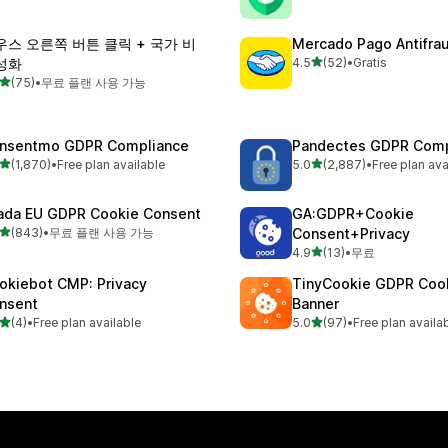
우스 오른쪽 버튼 클릭 + 국가 비
Mercado Pago Antifra
별 5개 중
성화
4.5
(52)
•
Gratis
총 리뷰 52개
별 5개 중
(75)
•
무료 플랜 사용 가능
리뷰 75개
nsentmo GDPR Compliance
Pandectes GDPR Comp
별 5개 중
별 5개 중
(1,870)
•
Free plan available
5.0
(2,887)
•
Free plan ava
리뷰 1870개
총 리뷰 2887개
ada EU GDPR Cookie Consent
GA:GDPR+Cookie
별 5개 중
(843)
•
무료 플랜 사용 가능
Consent+Privacy
리뷰 843개
별 5개 중
4.9
(13)
•
무료
총 리뷰 13개
okiebot CMP: Privacy
TinyCookie GDPR Coo
nsent
Banner
별 5개 중
별 5개 중
(4)
•
Free plan available
5.0
(97)
•
Free plan availa
리뷰 4개
총 리뷰 97개