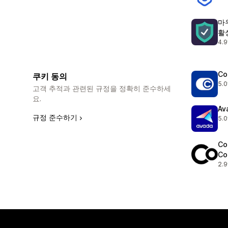
마
활
4.9
총 
Co
쿠키 동의
5.0
총 
고객 추적과 관련된 규정을 정확히 준수하세
요.
Av
규정 준수하기
5.0
총 
Co
Co
2.9
총 