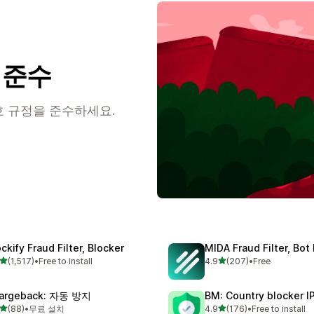
정 준수
호 규정을 준수하세요.
ckify Fraud Filter, Blocker
MIDA Fraud Filter, Bot
별 5개 중
별 5개 중
(1,517)
•
Free to install
4.9
(207)
•
Free
리뷰 1517개
총 리뷰 207개
argeback: 자동 방지
BM: Country blocker I
별 5개 중
별 5개 중
(88)
•
무료 설치
4.9
(176)
•
Free to install
리뷰 88개
총 리뷰 176개