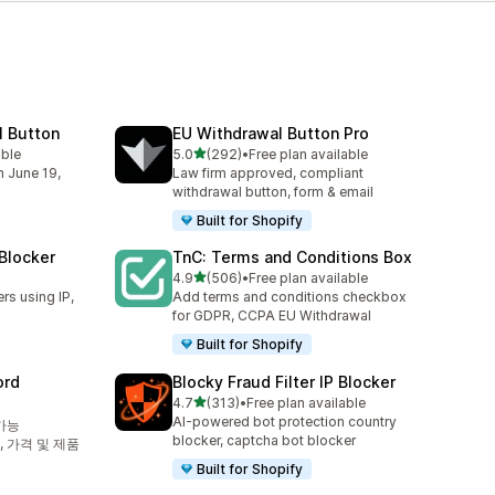
l Button
EU Withdrawal Button Pro
별 5개 중
able
5.0
(292)
•
Free plan available
총 리뷰 292개
m June 19,
Law firm approved, compliant
withdrawal button, form & email
Built for Shopify
 Blocker
TnC: Terms and Conditions Box
별 5개 중
4.9
(506)
•
Free plan available
총 리뷰 506개
ers using IP,
Add terms and conditions checkbox
for GDPR, CCPA EU Withdrawal
Built for Shopify
ord
Blocky Fraud Filter IP Blocker
별 5개 중
4.7
(313)
•
Free plan available
총 리뷰 313개
AI-powered bot protection country
가능
blocker, captcha bot blocker
, 가격 및 제품
Built for Shopify