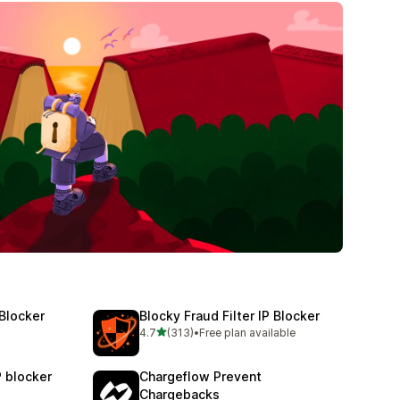
 Blocker
Blocky Fraud Filter IP Blocker
별 5개 중
4.7
(313)
•
Free plan available
총 리뷰 313개
P blocker
Chargeflow Prevent
Chargebacks