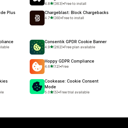
별 5개 중
4.8
(363)
•
Free to install
총 리뷰 363개
ude Plus
Chargeblast: Block Chargebacks
별 5개 중
4.7
(39)
•
Free to install
총 리뷰 39개
liance
Consentik GPDR Cookie Banner
별 5개 중
ilable
4.9
(262)
•
Free plan available
총 리뷰 262개
Hoppy GDPR Compliance
별 5개 중
4.6
(12)
•
Free
총 리뷰 12개
kies
Cookease: Cookie Consent
Mode
별 5개 중
ble
5.0
(5)
•
Free trial available
총 리뷰 5개