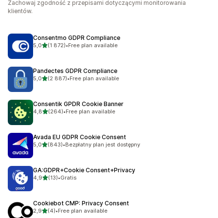
Zachowaj zgodność z przepisami dotyczącymi monitorowania
klientów.
Consentmo GDPR Compliance
na 5 gwiazdek
5,0
(1 872)
•
Free plan available
Łączna liczba recenzji: 1872
Pandectes GDPR Compliance
na 5 gwiazdek
5,0
(2 887)
•
Free plan available
Łączna liczba recenzji: 2887
Consentik GPDR Cookie Banner
na 5 gwiazdek
4,8
(264)
•
Free plan available
Łączna liczba recenzji: 264
Avada EU GDPR Cookie Consent
na 5 gwiazdek
5,0
(843)
•
Bezpłatny plan jest dostępny
Łączna liczba recenzji: 843
GA:GDPR+Cookie Consent+Privacy
na 5 gwiazdek
4,9
(13)
•
Gratis
Łączna liczba recenzji: 13
Cookiebot CMP: Privacy Consent
na 5 gwiazdek
2,9
(4)
•
Free plan available
Łączna liczba recenzji: 4