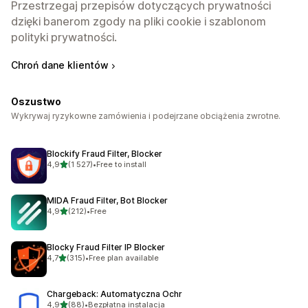
Przestrzegaj przepisów dotyczących prywatności
dzięki banerom zgody na pliki cookie i szablonom
polityki prywatności.
Chroń dane klientów
Oszustwo
Wykrywaj ryzykowne zamówienia i podejrzane obciążenia zwrotne.
Blockify Fraud Filter, Blocker
na 5 gwiazdek
4,9
(1 527)
•
Free to install
Łączna liczba recenzji: 1527
MIDA Fraud Filter, Bot Blocker
na 5 gwiazdek
4,9
(212)
•
Free
Łączna liczba recenzji: 212
Blocky Fraud Filter IP Blocker
na 5 gwiazdek
4,7
(315)
•
Free plan available
Łączna liczba recenzji: 315
Chargeback: Automatyczna Ochr
na 5 gwiazdek
4,9
(88)
•
Bezpłatna instalacja