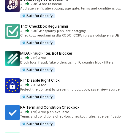
na 5 gwiazdek
4,9
(298)
•
Free to install
Łączna liczba recenzji: 298
Add age verification popup, age gate, terms and conditions box
Built for Shopify
TnC: Checkbox Regulaminu
na 5 gwiazdek
4,9
(506)
•
Bezpłatny plan jest dostępny
Łączna liczba recenzji: 506
Checkbox regulaminu dla RODO, CCPA i prawa odstąpienia UE
Built for Shopify
MIDA Fraud Filter, Bot Blocker
na 5 gwiazdek
4,9
(212)
•
Free
Łączna liczba recenzji: 212
Block bots, fraud, fake orders using IP, country block filters
Built for Shopify
RT: Disable Right Click
na 5 gwiazdek
4,9
(291)
•
Free
Łączna liczba recenzji: 291
Protect the content by preventing cut, copy, save, view source
Built for Shopify
RA Term and Condition Checkbox
na 5 gwiazdek
4,9
(178)
•
Free plan available
Łączna liczba recenzji: 178
Terms and conditions checkbox checkout rules, age verification
Built for Shopify