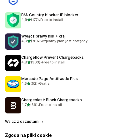
Łączna liczba recenzji: 88
BM: Country blocker IP blocker
na 5 gwiazdek
4,9
(177)
•
Free to install
Łączna liczba recenzji: 177
Wyłącz prawy klik + kraj
na 5 gwiazdek
4,9
(76)
•
Bezpłatny plan jest dostępny
Łączna liczba recenzji: 76
Chargeflow Prevent Chargebacks
na 5 gwiazdek
4,8
(363)
•
Free to install
Łączna liczba recenzji: 363
Mercado Pago Antifraude Plus
na 5 gwiazdek
4,5
(52)
•
Gratis
Łączna liczba recenzji: 52
Chargeblast: Block Chargebacks
na 5 gwiazdek
4,7
(39)
•
Free to install
Łączna liczba recenzji: 39
Walcz z oszustami
Zgoda na pliki cookie