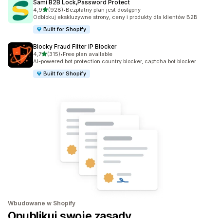
Sami B2B Lock,Password Protect
na 5 gwiazdek
4,9
(928)
•
Bezpłatny plan jest dostępny
Łączna liczba recenzji: 928
Odblokuj ekskluzywne strony, ceny i produkty dla klientów B2B
Built for Shopify
Blocky Fraud Filter IP Blocker
na 5 gwiazdek
4,7
(315)
•
Free plan available
Łączna liczba recenzji: 315
AI-powered bot protection country blocker, captcha bot blocker
Built for Shopify
Wbudowane w Shopify
Opublikuj swoje zasady