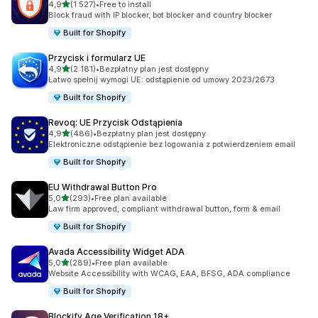
na 5 gwiazdek
4,9
(1 527)
•
Free to install
Łączna liczba recenzji: 1527
Block fraud with IP blocker, bot blocker and country blocker
Built for Shopify
Przycisk i formularz UE
na 5 gwiazdek
4,9
(2 181)
•
Bezpłatny plan jest dostępny
Łączna liczba recenzji: 2181
Łatwo spełnij wymogi UE: odstąpienie od umowy 2023/2673
Built for Shopify
Revoq: UE Przycisk Odstąpienia
na 5 gwiazdek
4,9
(486)
•
Bezpłatny plan jest dostępny
Łączna liczba recenzji: 486
Elektroniczne odstąpienie bez logowania z potwierdzeniem email
Built for Shopify
EU Withdrawal Button Pro
na 5 gwiazdek
5,0
(293)
•
Free plan available
Łączna liczba recenzji: 293
Law firm approved, compliant withdrawal button, form & email
Built for Shopify
Avada Accessibility Widget ADA
na 5 gwiazdek
5,0
(289)
•
Free plan available
Łączna liczba recenzji: 289
Website Accessibility with WCAG, EAA, BFSG, ADA compliance
Built for Shopify
Blockify Age Verification 18+