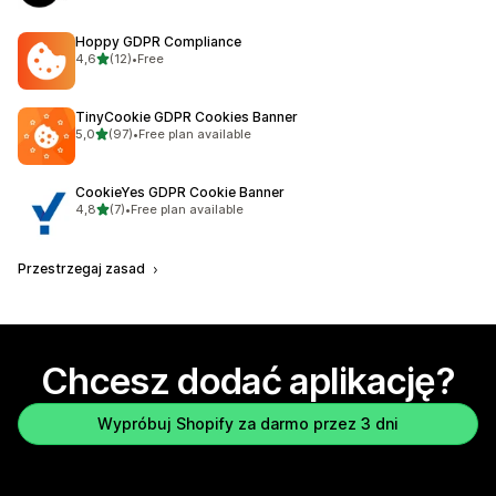
Hoppy GDPR Compliance
na 5 gwiazdek
4,6
(12)
•
Free
Łączna liczba recenzji: 12
TinyCookie GDPR Cookies Banner
na 5 gwiazdek
5,0
(97)
•
Free plan available
Łączna liczba recenzji: 97
CookieYes GDPR Cookie Banner
na 5 gwiazdek
4,8
(7)
•
Free plan available
Łączna liczba recenzji: 7
Przestrzegaj zasad
Chcesz dodać aplikację?
Wypróbuj Shopify za darmo przez 3 dni