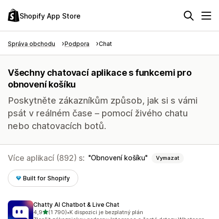
Shopify App Store
Správa obchodu
Podpora
Chat
Všechny chatovací aplikace s funkcemi pro
obnovení košíku
Poskytněte zákazníkům způsob, jak si s vámi
psát v reálném čase – pomocí živého chatu
nebo chatovacích botů.
Více aplikací (892) s:
Obnovení košíku
Vymazat
Built for Shopify
Chatty AI Chatbot & Live Chat
z 5 hvězd
4,9
(1 790)
•
K dispozici je bezplatný plán
Celkový počet recenzí: 1790