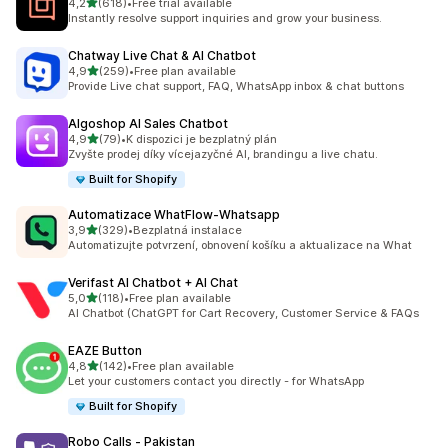
z 5 hvězd
4,2
(618)
•
Free trial available
Celkový počet recenzí: 618
Instantly resolve support inquiries and grow your business.
Chatway Live Chat & AI Chatbot
z 5 hvězd
4,9
(259)
•
Free plan available
Celkový počet recenzí: 259
Provide Live chat support, FAQ, WhatsApp inbox & chat buttons
Algoshop AI Sales Chatbot
z 5 hvězd
4,9
(79)
•
K dispozici je bezplatný plán
Celkový počet recenzí: 79
Zvyšte prodej díky vícejazyčné AI, brandingu a live chatu.
Built for Shopify
Automatizace WhatFlow‑Whatsapp
z 5 hvězd
3,9
(329)
•
Bezplatná instalace
Celkový počet recenzí: 329
Automatizujte potvrzení, obnovení košíku a aktualizace na What
Verifast AI Chatbot + AI Chat
z 5 hvězd
5,0
(118)
•
Free plan available
Celkový počet recenzí: 118
AI Chatbot (ChatGPT for Cart Recovery, Customer Service & FAQs
EAZE Button
z 5 hvězd
4,8
(142)
•
Free plan available
Celkový počet recenzí: 142
Let your customers contact you directly - for WhatsApp
Built for Shopify
Robo Calls ‑ Pakistan