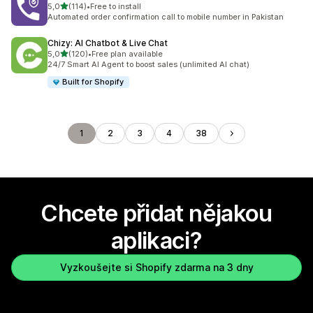
z 5 hvězd
5,0
(114)
•
Free to install
Celkový počet recenzí: 114
Automated order confirmation call to mobile number in Pakistan
Chizy: AI Chatbot & Live Chat
z 5 hvězd
5,0
(120)
•
Free plan available
Celkový počet recenzí: 120
24/7 Smart AI Agent to boost sales (unlimited AI chat)
Built for Shopify
1
2
3
4
38
Chcete přidat nějakou
aplikaci?
Vyzkoušejte si Shopify zdarma na 3 dny