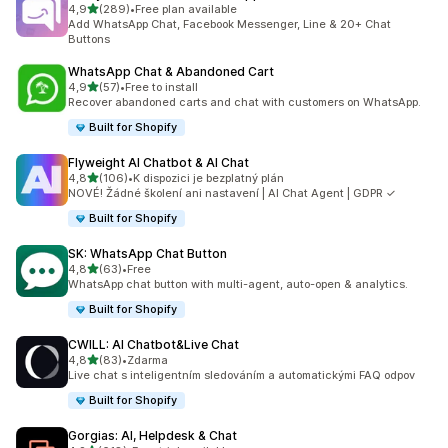
z 5 hvězd
4,9
(289)
•
Free plan available
Celkový počet recenzí: 289
Add WhatsApp Chat, Facebook Messenger, Line & 20+ Chat
Buttons
WhatsApp Chat & Abandoned Cart
z 5 hvězd
4,9
(57)
•
Free to install
Celkový počet recenzí: 57
Recover abandoned carts and chat with customers on WhatsApp.
Built for Shopify
Flyweight AI Chatbot & AI Chat
z 5 hvězd
4,8
(106)
•
K dispozici je bezplatný plán
Celkový počet recenzí: 106
NOVÉ! Žádné školení ani nastavení | AI Chat Agent | GDPR ✓
Built for Shopify
SK: WhatsApp Chat Button
z 5 hvězd
4,8
(63)
•
Free
Celkový počet recenzí: 63
WhatsApp chat button with multi-agent, auto-open & analytics.
Built for Shopify
CWILL: AI Chatbot&Live Chat
z 5 hvězd
4,8
(83)
•
Zdarma
Celkový počet recenzí: 83
Live chat s inteligentním sledováním a automatickými FAQ odpov
Built for Shopify
Gorgias: AI, Helpdesk & Chat