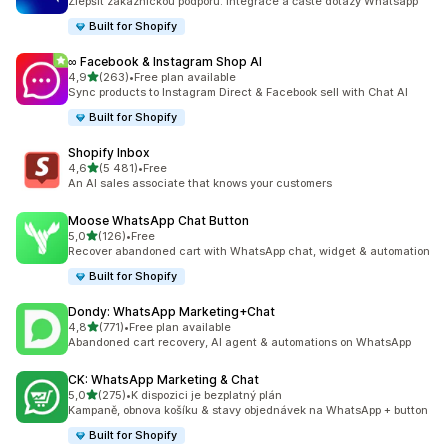
Zlepšit zákaznickou podporu: Integrace a časté dotazy Whatsapp
Built for Shopify
∞ Facebook & Instagram Shop AI
z 5 hvězd
4,9
(263)
•
Free plan available
Celkový počet recenzí: 263
Sync products to Instagram Direct & Facebook sell with Chat AI
Built for Shopify
Shopify Inbox
z 5 hvězd
4,6
(5 481)
•
Free
Celkový počet recenzí: 5481
An AI sales associate that knows your customers
Moose WhatsApp Chat Button
z 5 hvězd
5,0
(126)
•
Free
Celkový počet recenzí: 126
Recover abandoned cart with WhatsApp chat, widget & automation
Built for Shopify
Dondy: WhatsApp Marketing+Chat
z 5 hvězd
4,8
(771)
•
Free plan available
Celkový počet recenzí: 771
Abandoned cart recovery, AI agent & automations on WhatsApp
CK: WhatsApp Marketing & Chat
z 5 hvězd
5,0
(275)
•
K dispozici je bezplatný plán
Celkový počet recenzí: 275
Kampaně, obnova košíku & stavy objednávek na WhatsApp + button
Built for Shopify