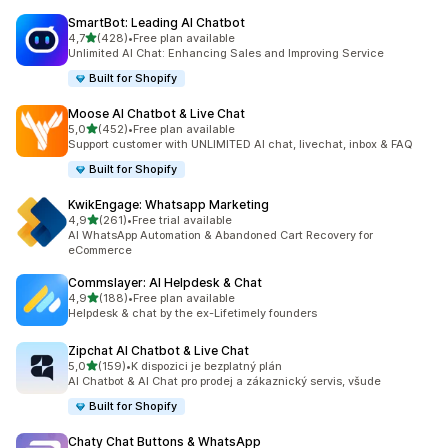
SmartBot: Leading AI Chatbot
z 5 hvězd
4,7
(428)
•
Free plan available
Celkový počet recenzí: 428
Unlimited AI Chat: Enhancing Sales and Improving Service
Built for Shopify
Moose AI Chatbot & Live Chat
z 5 hvězd
5,0
(452)
•
Free plan available
Celkový počet recenzí: 452
Support customer with UNLIMITED AI chat, livechat, inbox & FAQ
Built for Shopify
KwikEngage: Whatsapp Marketing
z 5 hvězd
4,9
(261)
•
Free trial available
Celkový počet recenzí: 261
AI WhatsApp Automation & Abandoned Cart Recovery for
eCommerce
Commslayer: AI Helpdesk & Chat
z 5 hvězd
4,9
(188)
•
Free plan available
Celkový počet recenzí: 188
Helpdesk & chat by the ex-Lifetimely founders
Zipchat AI Chatbot & Live Chat
z 5 hvězd
5,0
(159)
•
K dispozici je bezplatný plán
Celkový počet recenzí: 159
AI Chatbot & AI Chat pro prodej a zákaznický servis, všude
Built for Shopify
Chaty Chat Buttons & WhatsApp