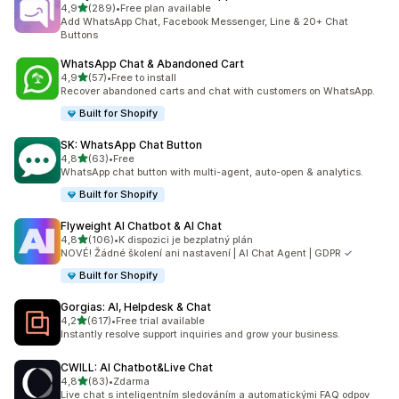
z 5 hvězd
4,9
(289)
•
Free plan available
Celkový počet recenzí: 289
Add WhatsApp Chat, Facebook Messenger, Line & 20+ Chat
Buttons
WhatsApp Chat & Abandoned Cart
z 5 hvězd
4,9
(57)
•
Free to install
Celkový počet recenzí: 57
Recover abandoned carts and chat with customers on WhatsApp.
Built for Shopify
SK: WhatsApp Chat Button
z 5 hvězd
4,8
(63)
•
Free
Celkový počet recenzí: 63
WhatsApp chat button with multi-agent, auto-open & analytics.
Built for Shopify
Flyweight AI Chatbot & AI Chat
z 5 hvězd
4,8
(106)
•
K dispozici je bezplatný plán
Celkový počet recenzí: 106
NOVÉ! Žádné školení ani nastavení | AI Chat Agent | GDPR ✓
Built for Shopify
Gorgias: AI, Helpdesk & Chat
z 5 hvězd
4,2
(617)
•
Free trial available
Celkový počet recenzí: 617
Instantly resolve support inquiries and grow your business.
CWILL: AI Chatbot&Live Chat
z 5 hvězd
4,8
(83)
•
Zdarma
Celkový počet recenzí: 83
Live chat s inteligentním sledováním a automatickými FAQ odpov