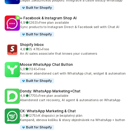
Zlepšit zákaznickou podporu: Integrace a časté dotazy Whatsapp
Built for Shopify
∞ Facebook & Instagram Shop AI
z 5 hvězd
4,9
(263)
•
Free plan available
Celkový počet recenzí: 263
Sync products to Instagram Direct & Facebook sell with Chat AI
Built for Shopify
Shopify Inbox
z 5 hvězd
4,6
(5 478)
•
Free
Celkový počet recenzí: 5478
An AI sales associate that knows your customers
Moose WhatsApp Chat Button
z 5 hvězd
5,0
(124)
•
Free
Celkový počet recenzí: 124
Recover abandoned cart with WhatsApp chat, widget & automation
Built for Shopify
Dondy: WhatsApp Marketing+Chat
z 5 hvězd
4,8
(770)
•
Free plan available
Celkový počet recenzí: 770
Abandoned cart recovery, AI agent & automations on WhatsApp
CK: WhatsApp Marketing & Chat
z 5 hvězd
5,0
(275)
•
K dispozici je bezplatný plán
Celkový počet recenzí: 275
Kampaně, obnova košíku & stavy objednávek na WhatsApp + button
Built for Shopify