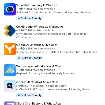
SmartBot: Leading AI Chatbot
z 5 hvězd
4,7
(428)
•
Free plan available
Celkový počet recenzí: 428
Unlimited AI Chat: Enhancing Sales and Improving Service
Built for Shopify
KwikEngage: Whatsapp Marketing
z 5 hvězd
4,9
(261)
•
Free trial available
Celkový počet recenzí: 261
AI WhatsApp Automation & Abandoned Cart Recovery for
eCommerce
Moose AI Chatbot & Live Chat
z 5 hvězd
5,0
(452)
•
Free plan available
Celkový počet recenzí: 452
Support customer with UNLIMITED AI chat, livechat, inbox & FAQ
Built for Shopify
Commslayer: AI Helpdesk & Chat
z 5 hvězd
4,9
(188)
•
Free plan available
Celkový počet recenzí: 188
Helpdesk & chat by the ex-Lifetimely founders
Zipchat AI Chatbot & Live Chat
z 5 hvězd
5,0
(159)
•
K dispozici je bezplatný plán
Celkový počet recenzí: 159
AI Chatbot & AI Chat pro prodej a zákaznický servis, všude
Built for Shopify
Chaty Chat Buttons & WhatsApp