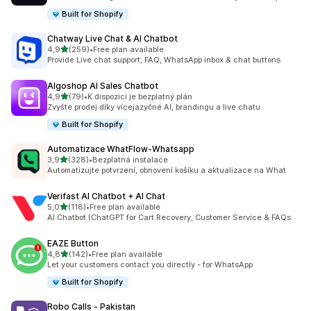
Built for Shopify
Chatway Live Chat & AI Chatbot
z 5 hvězd
4,9
(259)
•
Free plan available
Celkový počet recenzí: 259
Provide Live chat support, FAQ, WhatsApp inbox & chat buttons
Algoshop AI Sales Chatbot
z 5 hvězd
4,9
(79)
•
K dispozici je bezplatný plán
Celkový počet recenzí: 79
Zvyšte prodej díky vícejazyčné AI, brandingu a live chatu.
Built for Shopify
Automatizace WhatFlow‑Whatsapp
z 5 hvězd
3,9
(328)
•
Bezplatná instalace
Celkový počet recenzí: 328
Automatizujte potvrzení, obnovení košíku a aktualizace na What
Verifast AI Chatbot + AI Chat
z 5 hvězd
5,0
(118)
•
Free plan available
Celkový počet recenzí: 118
AI Chatbot (ChatGPT for Cart Recovery, Customer Service & FAQs
EAZE Button
z 5 hvězd
4,8
(142)
•
Free plan available
Celkový počet recenzí: 142
Let your customers contact you directly - for WhatsApp
Built for Shopify
Robo Calls ‑ Pakistan