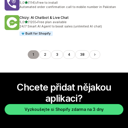
z 5 hvězd
5,0
(114)
•
Free to install
Celkový počet recenzí: 114
Automated order confirmation call to mobile number in Pakistan
Chizy: AI Chatbot & Live Chat
z 5 hvězd
5,0
(120)
•
Free plan available
Celkový počet recenzí: 120
24/7 Smart AI Agent to boost sales (unlimited AI chat)
Built for Shopify
1
2
3
4
38
Chcete přidat nějakou
aplikaci?
Vyzkoušejte si Shopify zdarma na 3 dny