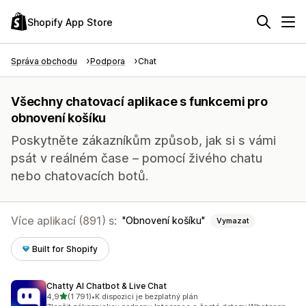
Shopify App Store
Správa obchodu
Podpora
Chat
Všechny chatovací aplikace s funkcemi pro
obnovení košíku
Poskytněte zákazníkům způsob, jak si s vámi
psát v reálném čase – pomocí živého chatu
nebo chatovacích botů.
Více aplikací (891) s:
Obnovení košíku
Vymazat
Built for Shopify
Chatty AI Chatbot & Live Chat
z 5 hvězd
4,9
(1 791)
•
K dispozici je bezplatný plán
Celkový počet recenzí: 1791