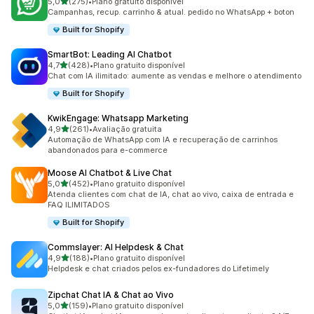
de 5 estrelas
5,0
(275)
•
Plano gratuito disponível
275 avaliações ao todo
Campanhas, recup. carrinho & atual. pedido no WhatsApp + boton
Built for Shopify
SmartBot: Leading AI Chatbot
de 5 estrelas
4,7
(428)
•
Plano gratuito disponível
428 avaliações ao todo
Chat com IA ilimitado: aumente as vendas e melhore o atendimento
Built for Shopify
KwikEngage: Whatsapp Marketing
de 5 estrelas
4,9
(261)
•
Avaliação gratuita
261 avaliações ao todo
Automação de WhatsApp com IA e recuperação de carrinhos
abandonados para e-commerce
Moose AI Chatbot & Live Chat
de 5 estrelas
5,0
(452)
•
Plano gratuito disponível
452 avaliações ao todo
Atenda clientes com chat de IA, chat ao vivo, caixa de entrada e
FAQ ILIMITADOS
Built for Shopify
Commslayer: AI Helpdesk & Chat
de 5 estrelas
4,9
(188)
•
Plano gratuito disponível
188 avaliações ao todo
Helpdesk e chat criados pelos ex-fundadores do Lifetimely
Zipchat Chat IA & Chat ao Vivo
de 5 estrelas
5,0
(159)
•
Plano gratuito disponível
159 avaliações ao todo