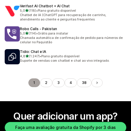
Verifast AI Chatbot + AI Chat
de 5 estrelas
5,0
(118)
•
Plano gratuito disponível
118 avaliações ao todo
Chatbot de IA (ChatGPT para recuperação de carrinho,
atendimento ao cliente e perguntas frequentes
Robo Calls ‑ Pakistan
de 5 estrelas
5,0
(114)
•
Grátis para instalar
114 avaliações ao todo
Chamada automática de confirmação de pedido para números de
celular no Paquistão
Tidio: Chat e IA
de 5 estrelas
4,8
(1.247)
•
Plano gratuito disponível
1247 avaliações ao todo
Suporte de vendas com chatbot e chat ao vivo integrado.
1
2
3
4
38
Quer adicionar um app?
Faça uma avaliação gratuita da Shopify por 3 dias