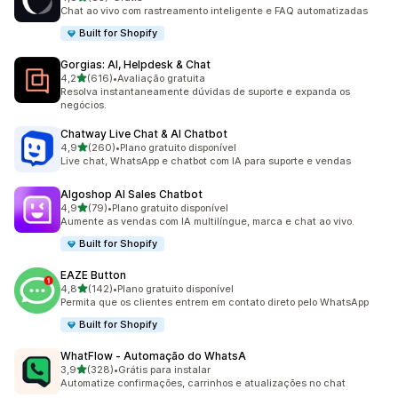
83 avaliações ao todo
Chat ao vivo com rastreamento inteligente e FAQ automatizadas
Built for Shopify
Gorgias: AI, Helpdesk & Chat
de 5 estrelas
4,2
(616)
•
Avaliação gratuita
616 avaliações ao todo
Resolva instantaneamente dúvidas de suporte e expanda os
negócios.
Chatway Live Chat & AI Chatbot
de 5 estrelas
4,9
(260)
•
Plano gratuito disponível
260 avaliações ao todo
Live chat, WhatsApp e chatbot com IA para suporte e vendas
Algoshop AI Sales Chatbot
de 5 estrelas
4,9
(79)
•
Plano gratuito disponível
79 avaliações ao todo
Aumente as vendas com IA multilíngue, marca e chat ao vivo.
Built for Shopify
EAZE Button
de 5 estrelas
4,8
(142)
•
Plano gratuito disponível
142 avaliações ao todo
Permita que os clientes entrem em contato direto pelo WhatsApp
Built for Shopify
WhatFlow ‑ Automação do WhatsA
de 5 estrelas
3,9
(328)
•
Grátis para instalar
328 avaliações ao todo
Automatize confirmações, carrinhos e atualizações no chat