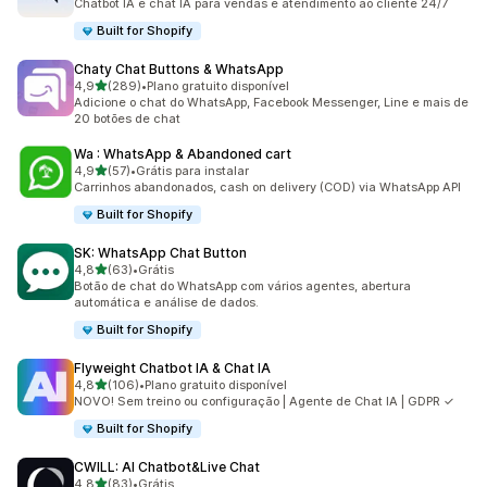
Chatbot IA e chat IA para vendas e atendimento ao cliente 24/7
Built for Shopify
Chaty Chat Buttons & WhatsApp
de 5 estrelas
4,9
(289)
•
Plano gratuito disponível
289 avaliações ao todo
Adicione o chat do WhatsApp, Facebook Messenger, Line e mais de
20 botões de chat
Wa : WhatsApp & Abandoned cart
de 5 estrelas
4,9
(57)
•
Grátis para instalar
57 avaliações ao todo
Carrinhos abandonados, cash on delivery (COD) via WhatsApp API
Built for Shopify
SK: WhatsApp Chat Button
de 5 estrelas
4,8
(63)
•
Grátis
63 avaliações ao todo
Botão de chat do WhatsApp com vários agentes, abertura
automática e análise de dados.
Built for Shopify
Flyweight Chatbot IA & Chat IA
de 5 estrelas
4,8
(106)
•
Plano gratuito disponível
106 avaliações ao todo
NOVO! Sem treino ou configuração | Agente de Chat IA | GDPR ✓
Built for Shopify
CWILL: AI Chatbot&Live Chat
de 5 estrelas
4,8
(83)
•
Grátis