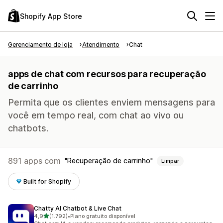
Shopify App Store
Gerenciamento de loja
Atendimento
Chat
apps de chat com recursos para recuperação
de carrinho
Permita que os clientes enviem mensagens para
você em tempo real, com chat ao vivo ou
chatbots.
891 apps com
Recuperação de carrinho
Limpar
Built for Shopify
Chatty AI Chatbot & Live Chat
de 5 estrelas
4,9
(1.792)
•
Plano gratuito disponível
1792 avaliações ao todo