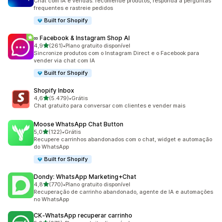
Chat com IA e vendas: recomende produtos, responda a perguntas
frequentes e rastreie pedidos
Built for Shopify
∞ Facebook & Instagram Shop AI
de 5 estrelas
4,9
(261)
•
Plano gratuito disponível
261 avaliações ao todo
Sincronize produtos com o Instagram Direct e o Facebook para
vender via chat com IA
Built for Shopify
Shopify Inbox
de 5 estrelas
4,6
(5.479)
•
Grátis
5479 avaliações ao todo
Chat gratuito para conversar com clientes e vender mais
Moose WhatsApp Chat Button
de 5 estrelas
5,0
(122)
•
Grátis
122 avaliações ao todo
Recupere carrinhos abandonados com o chat, widget e automação
do WhatsApp
Built for Shopify
Dondy: WhatsApp Marketing+Chat
de 5 estrelas
4,8
(770)
•
Plano gratuito disponível
770 avaliações ao todo
Recuperação de carrinho abandonado, agente de IA e automações
no WhatsApp
CK‑WhatsApp recuperar carrinho