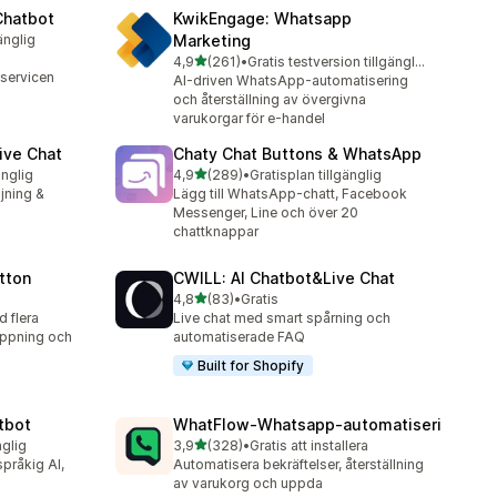
Chatbot
KwikEngage: Whatsapp
änglig
Marketing
av 5 stjärnor
4,9
(261)
•
Gratis testversion tillgänglig
261 recensioner totalt
 servicen
AI-driven WhatsApp-automatisering
och återställning av övergivna
varukorgar för e-handel
ive Chat
Chaty Chat Buttons & WhatsApp
av 5 stjärnor
änglig
4,9
(289)
•
Gratisplan tillgänglig
289 recensioner totalt
ljning &
Lägg till WhatsApp-chatt, Facebook
Messenger, Line och över 20
chattknappar
tton
CWILL: AI Chatbot&Live Chat
av 5 stjärnor
4,8
(83)
•
Gratis
83 recensioner totalt
 flera
Live chat med smart spårning och
öppning och
automatiserade FAQ
Built for Shopify
tbot
WhatFlow‑Whatsapp‑automatiseri
av 5 stjärnor
nglig
3,9
(328)
•
Gratis att installera
328 recensioner totalt
språkig AI,
Automatisera bekräftelser, återställning
av varukorg och uppda