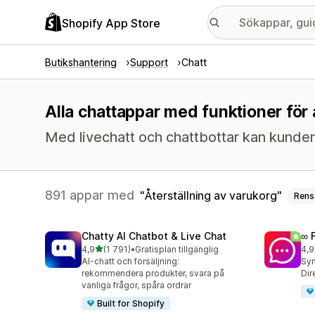
Shopify App Store
Butikshantering
Support
Chatt
Alla chattappar med funktioner för 
Med livechatt och chattbottar kan kunder
891 appar med
Återställning av varukorg
Rens
Chatty AI Chatbot & Live Chat
∞ 
av 5 stjärnor
4,9
(1 791)
•
Gratisplan tillgänglig
4,9
1791 recensioner totalt
263
AI-chatt och försäljning:
Syn
rekommendera produkter, svara på
Dir
vanliga frågor, spåra ordrar
Built for Shopify