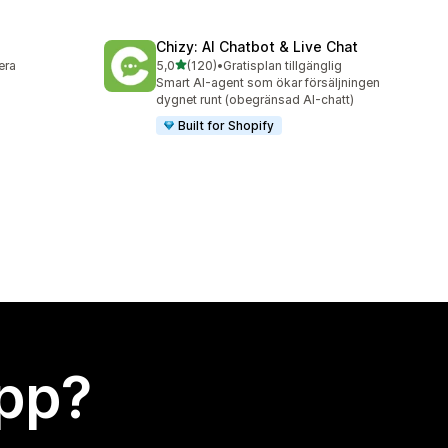
Chizy: AI Chatbot & Live Chat
av 5 stjärnor
lera
5,0
(120)
•
Gratisplan tillgänglig
120 recensioner totalt
Smart AI-agent som ökar försäljningen
dygnet runt (obegränsad AI-chatt)
Built for Shopify
app?