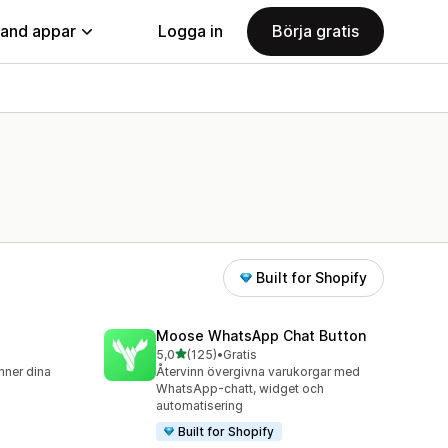
land appar
Logga in
Börja gratis
Built for Shopify
Moose WhatsApp Chat Button
av 5 stjärnor
5,0
(125)
•
Gratis
125 recensioner totalt
nner dina
Återvinn övergivna varukorgar med
WhatsApp-chatt, widget och
automatisering
Built for Shopify