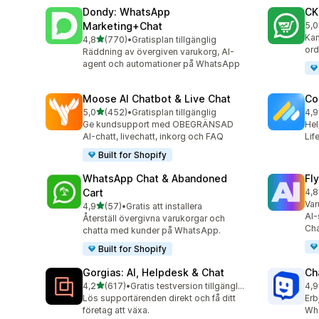
Dondy: WhatsApp
CK
Marketing+Chat
5,0
275
Kam
av 5 stjärnor
4,8
(770)
•
Gratisplan tillgänglig
770 recensioner totalt
ord
Räddning av övergiven varukorg, AI-
agent och automationer på WhatsApp
Moose AI Chatbot & Live Chat
Co
av 5 stjärnor
5,0
(452)
•
Gratisplan tillgänglig
4,9
452 recensioner totalt
188
Ge kundsupport med OBEGRÄNSAD
Hel
AI-chatt, livechatt, inkorg och FAQ
Lif
Built for Shopify
WhatsApp Chat & Abandoned
Fl
Cart
4,8
106
Va
av 5 stjärnor
4,9
(57)
•
Gratis att installera
57 recensioner totalt
AI-
Återställ övergivna varukorgar och
Ch
chatta med kunder på WhatsApp.
Built for Shopify
Gorgias: AI, Helpdesk & Chat
Ch
av 5 stjärnor
4,2
(617)
•
Gratis testversion tillgänglig
4,9
617 recensioner totalt
259
Lös supportärenden direkt och få ditt
Erb
företag att växa.
Wha