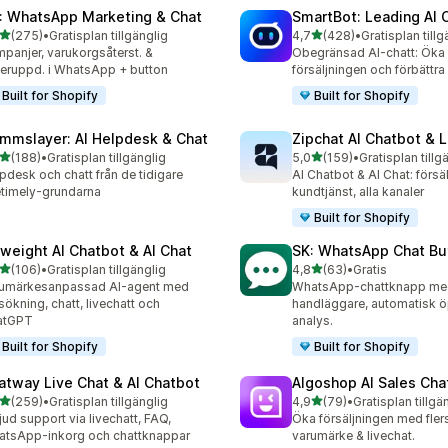
: WhatsApp Marketing & Chat
SmartBot: Leading AI 
av 5 stjärnor
av 5 stjärnor
(275)
•
Gratisplan tillgänglig
4,7
(428)
•
Gratisplan tillg
 recensioner totalt
428 recensioner totalt
panjer, varukorgsåterst. &
Obegränsad AI-chatt: Öka
eruppd. i WhatsApp + button
försäljningen och förbättra
Built for Shopify
Built for Shopify
mmslayer: AI Helpdesk & Chat
Zipchat AI Chatbot & L
av 5 stjärnor
av 5 stjärnor
(188)
•
Gratisplan tillgänglig
5,0
(159)
•
Gratisplan tillg
 recensioner totalt
159 recensioner totalt
pdesk och chatt från de tidigare
AI Chatbot & AI Chat: försä
etimely-grundarna
kundtjänst, alla kanaler
Built for Shopify
yweight AI Chatbot & AI Chat
SK: WhatsApp Chat Bu
av 5 stjärnor
av 5 stjärnor
(106)
•
Gratisplan tillgänglig
4,8
(63)
•
Gratis
 recensioner totalt
63 recensioner totalt
rumärkesanpassad AI-agent med
WhatsApp-chattknapp med
sökning, chatt, livechatt och
handläggare, automatisk 
atGPT
analys.
Built for Shopify
Built for Shopify
atway Live Chat & AI Chatbot
Algoshop AI Sales Cha
av 5 stjärnor
av 5 stjärnor
(259)
•
Gratisplan tillgänglig
4,9
(79)
•
Gratisplan tillgä
 recensioner totalt
79 recensioner totalt
jud support via livechatt, FAQ,
Öka försäljningen med fler
tsApp-inkorg och chattknappar
varumärke & livechat.