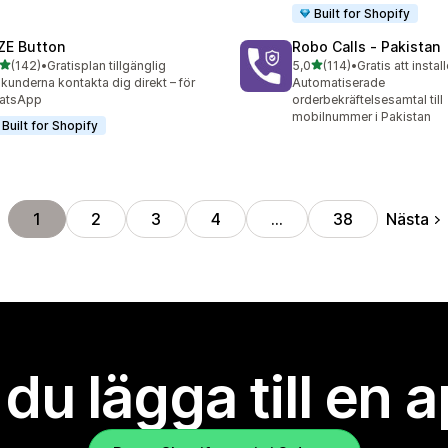
Built for Shopify
ZE Button
Robo Calls ‑ Pakistan
av 5 stjärnor
av 5 stjärnor
(142)
•
Gratisplan tillgänglig
5,0
(114)
•
Gratis att instal
 recensioner totalt
114 recensioner totalt
 kunderna kontakta dig direkt – för
Automatiserade
atsApp
orderbekräftelsesamtal till
mobilnummer i Pakistan
Built for Shopify
Nästa
1
2
3
4
…
38
l du lägga till en 