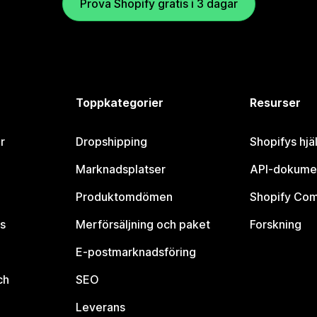
Prova Shopify gratis i 3 dagar
Toppkategorier
Resurser
r
Dropshipping
Shopifys hjä
Marknadsplatser
API-dokume
Produktomdömen
Shopify Co
s
Merförsäljning och paket
Forskning
E-postmarknadsföring
ch
SEO
Leverans