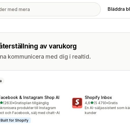
Bläddra b
återställning av varukorg
na kommunicera med dig i realtid.
a
Facebook & Instagram Shop AI
Shopify Inbox
av 5 stjärnor
av 5 stjärnor
(263)
•
Gratisplan tillgänglig
4,6
(5 479)
•
Gratis
 recensioner totalt
5479 recensioner totalt
kronisera produkter till Instagram
En AI-säljassistent som kä
ect och Facebook, sälj med chatt-AI
kunder
Built for Shopify