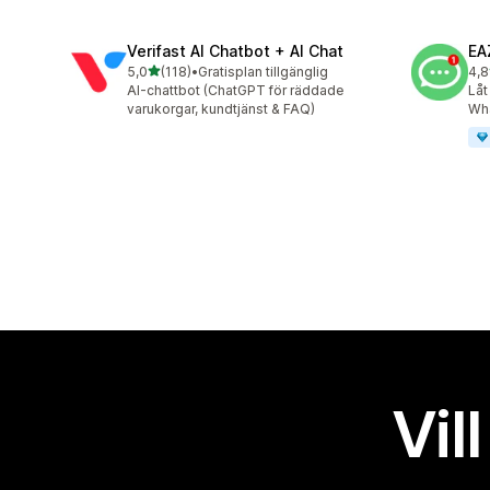
Verifast AI Chatbot + AI Chat
EA
av 5 stjärnor
5,0
(118)
•
Gratisplan tillgänglig
4,8
118 recensioner totalt
142
AI-chattbot (ChatGPT för räddade
Låt
varukorgar, kundtjänst & FAQ)
Wh
Vil