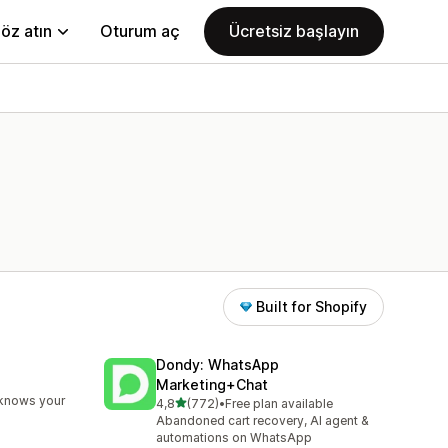
öz atın
Oturum aç
Ücretsiz başlayın
Built for Shopify
Dondy: WhatsApp
Marketing+Chat
e
 knows your
5 yıldız üzerinden
4,8
(772)
•
Free plan available
toplam 772 değerlendirme
Abandoned cart recovery, AI agent &
automations on WhatsApp