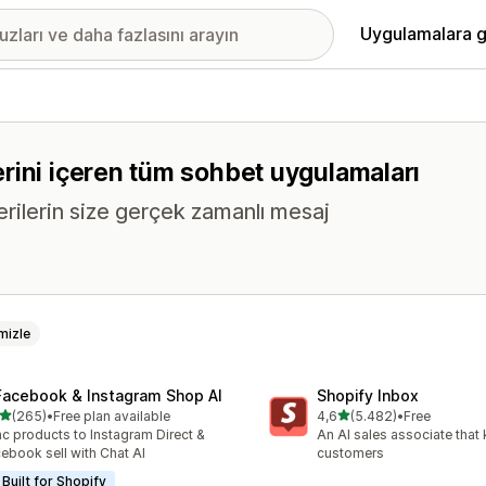
Uygulamalara g
rini içeren tüm sohbet uygulamaları
erilerin size gerçek zamanlı mesaj
mizle
Facebook & Instagram Shop AI
Shopify Inbox
5 yıldız üzerinden
5 yıldız üzerinden
(265)
•
Free plan available
4,6
(5.482)
•
Free
lam 265 değerlendirme
toplam 5482 değerlendirm
c products to Instagram Direct &
An AI sales associate that
ebook sell with Chat AI
customers
Built for Shopify