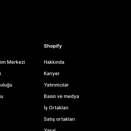
Shopify
dım Merkezi
Hakkında
i
Kariyer
luluğu
Yatırımcılar
gu
Basın ve medya
İş Ortakları
Satış ortakları
Yasal