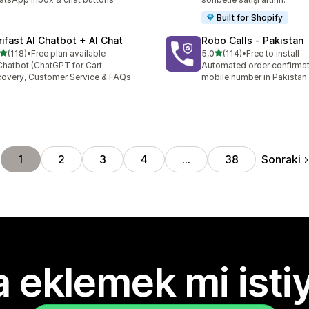
Built for Shopify
rifast AI Chatbot + AI Chat
Robo Calls ‑ Pakistan
5 yıldız üzerinden
5 yıldız üzerinden
(118)
•
Free plan available
5,0
(114)
•
Free to install
lam 118 değerlendirme
toplam 114 değerlendirme
Chatbot (ChatGPT for Cart
Automated order confirmati
overy, Customer Service & FAQs
mobile number in Pakistan
Sonraki
1
2
3
4
…
38
 eklemek mi isti