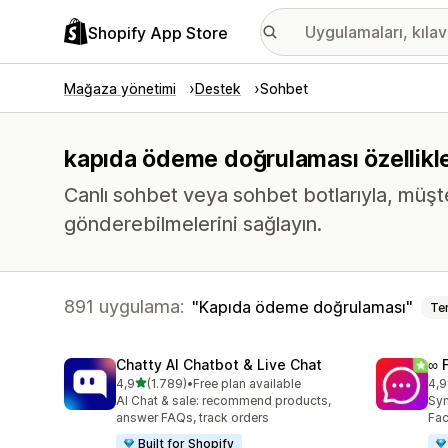
Shopify App Store
Mağaza yönetimi
Destek
Sohbet
kapıda ödeme doğrulaması özellikle
Canlı sohbet veya sohbet botlarıyla, müşt
gönderebilmelerini sağlayın.
891 uygulama:
Kapıda ödeme doğrulaması
Te
Chatty AI Chatbot & Live Chat
∞ 
5 yıldız üzerinden
4,9
(1.789)
•
Free plan available
4,9
toplam 1789 değerlendirme
top
AI Chat & sale: recommend products,
Syn
answer FAQs, track orders
Fac
Built for Shopify