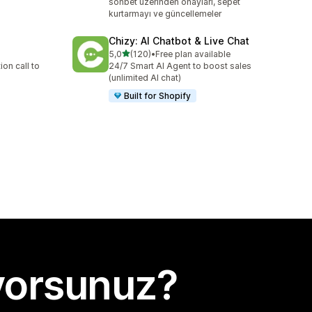
sohbet üzerinden onayları, sepet
kurtarmayı ve güncellemeler
Chizy: AI Chatbot & Live Chat
5 yıldız üzerinden
5,0
(120)
•
Free plan available
toplam 120 değerlendirme
on call to
24/7 Smart AI Agent to boost sales
(unlimited AI chat)
Built for Shopify
yorsunuz?