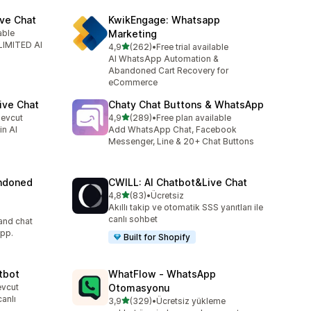
ve Chat
KwikEngage: Whatsapp
able
Marketing
LIMITED AI
5 yıldız üzerinden
4,9
(262)
•
Free trial available
toplam 262 değerlendirme
AI WhatsApp Automation &
Abandoned Cart Recovery for
eCommerce
ive Chat
Chaty Chat Buttons & WhatsApp
5 yıldız üzerinden
mevcut
4,9
(289)
•
Free plan available
toplam 289 değerlendirme
in AI
Add WhatsApp Chat, Facebook
Messenger, Line & 20+ Chat Buttons
ndoned
CWILL: AI Chatbot&Live Chat
5 yıldız üzerinden
4,8
(83)
•
Ücretsiz
toplam 83 değerlendirme
Akıllı takip ve otomatik SSS yanıtları ile
canlı sohbet
and chat
pp.
Built for Shopify
tbot
WhatFlow ‑ WhatsApp
evcut
Otomasyonu
canlı
5 yıldız üzerinden
3,9
(329)
•
Ücretsiz yükleme
toplam 329 değerlendirme