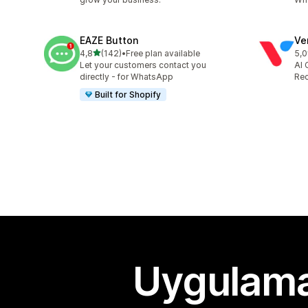
EAZE Button
Ve
5 yıldız üzerinden
4,8
(142)
•
Free plan available
5,0
toplam 142 değerlendirme
top
Let your customers contact you
AI 
directly - for WhatsApp
Rec
Built for Shopify
Uygulama