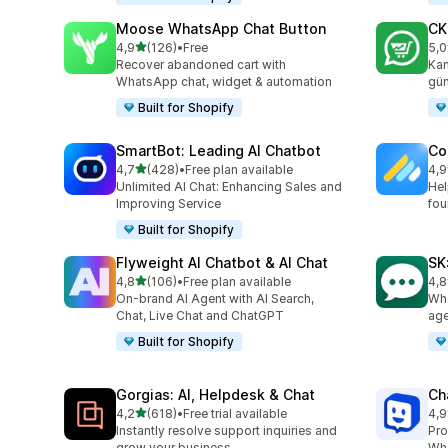
Moose WhatsApp Chat Button
CK
5 yıldız üzerinden
4,9
(126)
•
Free
5,0
toplam 126 değerlendirme
top
Recover abandoned cart with
Kam
WhatsApp chat, widget & automation
gün
Built for Shopify
SmartBot: Leading AI Chatbot
Co
5 yıldız üzerinden
4,7
(428)
•
Free plan available
4,9
toplam 428 değerlendirme
top
Unlimited AI Chat: Enhancing Sales and
Hel
Improving Service
fou
Built for Shopify
Flyweight AI Chatbot & AI Chat
SK
5 yıldız üzerinden
4,8
(106)
•
Free plan available
4,8
toplam 106 değerlendirme
top
On-brand AI Agent with AI Search,
Wha
Chat, Live Chat and ChatGPT
age
Built for Shopify
Gorgias: AI, Helpdesk & Chat
Ch
5 yıldız üzerinden
4,2
(618)
•
Free trial available
4,9
toplam 618 değerlendirme
top
Instantly resolve support inquiries and
Pro
grow your business.
Wha