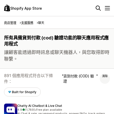
Shopify App Store
商店管理
支援服務
聊天
所有具備貨到付款 (cod) 驗證功能的聊天應用程式應
用程式
讓顧客能透過即時訊息或聊天機器人，與您取得即時
聯繫。
891 個應用程式符合以下條
貨到付款 (COD) 驗
清除
件：
證
Built for Shopify
Chatty AI Chatbot & Live Chat
滿分 5 顆星
4.9
(1,789)
•
Free plan available
共有 1789 則評價
AI Chat & sale: recommend products, answer FAQs, track orders