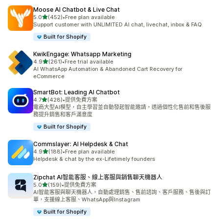
Moose AI Chatbot & Live Chat
滿分 5 顆星
5.0
(452)
•
Free plan available
共有 452 則評價
Support customer with UNLIMITED AI chat, livechat, inbox & FAQ
Built for Shopify
KwikEngage: Whatsapp Marketing
滿分 5 顆星
4.9
(261)
•
Free trial available
共有 261 則評價
AI WhatsApp Automation & Abandoned Cart Recovery for
eCommerce
SmartBot: Leading AI Chatbot
滿分 5 顆星
4.7
(428)
•
提供免費方案
共有 428 則評價
電商大型AI模型，自主學習並自動發起智能邀請，透過個性化售前和售後服
務提升銷售和客戶滿意度
Built for Shopify
Commslayer: AI Helpdesk & Chat
滿分 5 顆星
4.9
(188)
•
Free plan available
共有 188 則評價
Helpdesk & chat by the ex-Lifetimely founders
Zipchat AI智能客服、線上客服與銷售聊天機器人
滿分 5 顆星
5.0
(159)
•
提供免費方案
共有 159 則評價
AI智能客服與聊天機器人，自動處理銷售、售前諮詢、客戶服務、售後與訂
單，支援線上客服、WhatsApp與Instagram
Built for Shopify