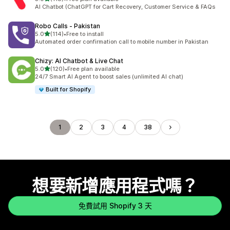
共有 118 則評價
AI Chatbot (ChatGPT for Cart Recovery, Customer Service & FAQs
Robo Calls ‑ Pakistan
滿分 5 顆星
5.0
(114)
•
Free to install
共有 114 則評價
Automated order confirmation call to mobile number in Pakistan
Chizy: AI Chatbot & Live Chat
滿分 5 顆星
5.0
(120)
•
Free plan available
共有 120 則評價
24/7 Smart AI Agent to boost sales (unlimited AI chat)
Built for Shopify
1
2
3
4
38
想要新增應用程式嗎？
免費試用 Shopify 3 天