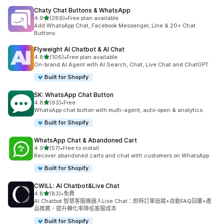
Chaty Chat Buttons & WhatsApp
滿分 5 顆星
4.9
(289)
•
Free plan available
共有 289 則評價
Add WhatsApp Chat, Facebook Messenger, Line & 20+ Chat
Buttons
Flyweight AI Chatbot & AI Chat
滿分 5 顆星
4.8
(106)
•
Free plan available
共有 106 則評價
On-brand AI Agent with AI Search, Chat, Live Chat and ChatGPT
Built for Shopify
SK: WhatsApp Chat Button
滿分 5 顆星
4.8
(63)
•
Free
共有 63 則評價
WhatsApp chat button with multi-agent, auto-open & analytics.
Built for Shopify
WhatsApp Chat & Abandoned Cart
滿分 5 顆星
4.9
(57)
•
Free to install
共有 57 則評價
Recover abandoned carts and chat with customers on WhatsApp.
Built for Shopify
CWILL: AI Chatbot&Live Chat
滿分 5 顆星
4.8
(83)
•
免費
共有 83 則評價
AI Chatbot 智慧客服機器人Live Chat：即時訂單追蹤+自動FAQ回覆+產
品推薦，提升轉化率降低客服成本
Built for Shopify