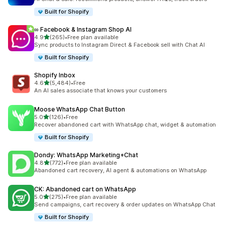
Built for Shopify
∞ Facebook & Instagram Shop AI
滿分 5 顆星
4.9
(265)
•
Free plan available
共有 265 則評價
Sync products to Instagram Direct & Facebook sell with Chat AI
Built for Shopify
Shopify Inbox
滿分 5 顆星
4.6
(5,484)
•
Free
共有 5484 則評價
An AI sales associate that knows your customers
Moose WhatsApp Chat Button
滿分 5 顆星
5.0
(126)
•
Free
共有 126 則評價
Recover abandoned cart with WhatsApp chat, widget & automation
Built for Shopify
Dondy: WhatsApp Marketing+Chat
滿分 5 顆星
4.8
(772)
•
Free plan available
共有 772 則評價
Abandoned cart recovery, AI agent & automations on WhatsApp
CK: Abandoned cart on WhatsApp
滿分 5 顆星
5.0
(275)
•
Free plan available
共有 275 則評價
Send campaigns, cart recovery & order updates on WhatsApp Chat
Built for Shopify