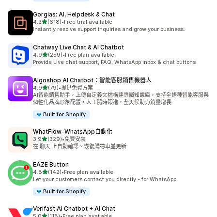
Gorgias: AI, Helpdesk & Chat
滿分 5 顆星
4.2
(618)
•
Free trial available
共有 618 則評價
Instantly resolve support inquiries and grow your business.
Chatway Live Chat & AI Chatbot
滿分 5 顆星
4.9
(259)
•
Free plan available
共有 259 則評價
Provide Live chat support, FAQ, WhatsApp inbox & chat buttons
Algoshop AI Chatbot：智能客服銷售機器人
滿分 5 顆星
4.9
(79)
•
提供免費方案
共有 79 則評價
AI智能銷售助手，上傳自定義文檔構建專屬知識庫，支持全語種智能客服與
個性化品牌形象配置，人工隨時跟進，全天候助力銷量增長
Built for Shopify
WhatFlow‑WhatsApp自動化
滿分 5 顆星
3.9
(329)
•
免費安裝
共有 329 則評價
在 聊天 上自動確認、恢復購物車並更新
EAZE Button
滿分 5 顆星
4.8
(142)
•
Free plan available
共有 142 則評價
Let your customers contact you directly - for WhatsApp
Built for Shopify
Verifast AI Chatbot + AI Chat
滿分 5 顆星
5.0
(118)
•
Free plan available