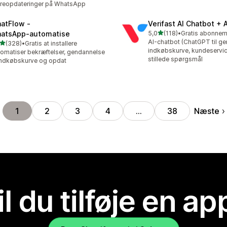
reopdateringer på WhatsApp
atFlow ‑
Verifast AI Chatbot + 
ud af 5 stjerner
atsApp‑automatise
5,0
(118)
•
118 anmeldelser i alt
AI-chatbot (ChatGPT til ge
ud af 5 stjerner
(328)
•
Gratis at installere
 anmeldelser i alt
indkøbskurve, kundeservic
omatiser bekræftelser, gendannelse
stillede spørgsmål
indkøbskurve og opdat
Næste
1
2
3
4
…
38
il du tilføje en ap