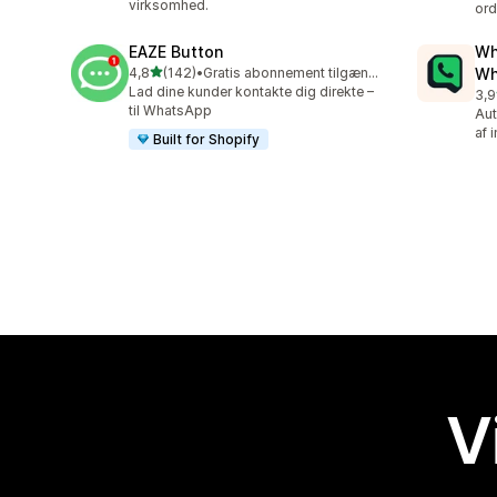
virksomhed.
ord
EAZE Button
Wh
ud af 5 stjerner
4,8
(142)
•
Gratis abonnement tilgængeligt
Wh
142 anmeldelser i alt
Lad dine kunder kontakte dig direkte –
3,9
328
til WhatsApp
Aut
af 
Built for Shopify
V