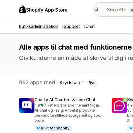
Shopify App Store
Butiksadministration
Support
Chat
Alle apps til chat med funktionerne
Giv kunderne en måde at skrive til dig i re
892 apps med
Krydssalg
Ryd
Chatty AI Chatbot & Live Chat
Sh
ud af 5 stjerner
4,9
(1.791)
•
Gratis abonnement tilgængeligt
4,9
1791 anmeldelser i alt
262
AI-chat og -salg: Anbefal produkter,
Syn
besvar ofte stillede spørgsmål og spor
Dir
ordrer
AI
Built for Shopify