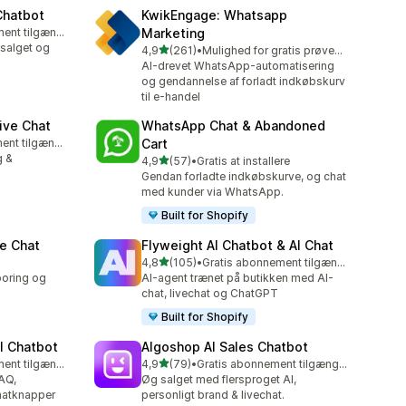
Chatbot
KwikEngage: Whatsapp
Gratis abonnement tilgængeligt
Marketing
salget og
ud af 5 stjerner
4,9
(261)
•
Mulighed for gratis prøveperiode
261 anmeldelser i alt
AI-drevet WhatsApp-automatisering
og gendannelse af forladt indkøbskurv
til e-handel
ive Chat
WhatsApp Chat & Abandoned
Gratis abonnement tilgængeligt
Cart
g &
ud af 5 stjerner
4,9
(57)
•
Gratis at installere
57 anmeldelser i alt
Gendan forladte indkøbskurve, og chat
med kunder via WhatsApp.
Built for Shopify
e Chat
Flyweight AI Chatbot & AI Chat
ud af 5 stjerner
4,8
(105)
•
Gratis abonnement tilgængeligt
105 anmeldelser i alt
poring og
AI-agent trænet på butikken med AI-
chat, livechat og ChatGPT
Built for Shopify
I Chatbot
Algoshop AI Sales Chatbot
ud af 5 stjerner
Gratis abonnement tilgængeligt
4,9
(79)
•
Gratis abonnement tilgængeligt
79 anmeldelser i alt
FAQ,
Øg salget med flersproget AI,
atknapper
personligt brand & livechat.