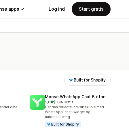
se apps
Log ind
Start gratis
Built for Shopify
Moose WhatsApp Chat Button
ud af 5 stjerner
5,0
(119)
•
Gratis
119 anmeldelser i alt
kender dine
Gendan forladte indkøbskurve med
WhatsApp-chat, widget og
automatisering
Built for Shopify