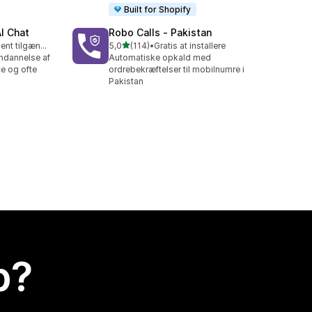
Built for Shopify
AI Chat
Robo Calls ‑ Pakistan
ud af 5 stjerner
Gratis abonnement tilgængeligt
5,0
(114)
•
Gratis at installere
114 anmeldelser i alt
ndannelse af
Automatiske opkald med
e og ofte
ordrebekræftelser til mobilnumre i
Pakistan
p?