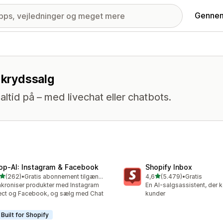
Gennem
 krydssalg
altid på – med livechat eller chatbots.
op‑AI: Instagram & Facebook
Shopify Inbox
ud af 5 stjerner
ud af 5 stjerner
(262)
•
Gratis abonnement tilgængeligt
4,6
(5.479)
•
Gratis
 anmeldelser i alt
5479 anmeldelser i alt
kroniser produkter med Instagram
En AI-salgsassistent, der 
ect og Facebook, og sælg med Chat
kunder
Built for Shopify