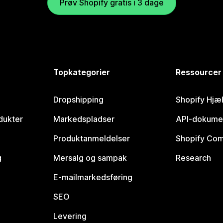
Prøv Shopify gratis i 3 dage
Topkategorier
Ressourcer
Dropshipping
Shopify Hjæ
dukter
Markedspladser
API-dokume
Produktanmeldelser
Shopify Co
g
Mersalg og sampak
Research
E-mailmarkedsføring
SEO
Levering