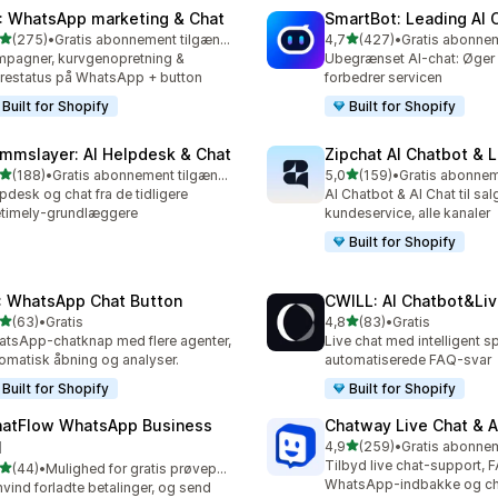
: WhatsApp marketing & Chat
SmartBot: Leading AI 
ud af 5 stjerner
ud af 5 stjerner
(275)
•
Gratis abonnement tilgængeligt
4,7
(427)
•
 anmeldelser i alt
427 anmeldelser i alt
pagner, kurvgenopretning &
Ubegrænset AI-chat: Øger 
restatus på WhatsApp + button
forbedrer servicen
Built for Shopify
Built for Shopify
mmslayer: AI Helpdesk & Chat
Zipchat AI Chatbot & L
ud af 5 stjerner
ud af 5 stjerner
(188)
•
Gratis abonnement tilgængeligt
5,0
(159)
•
 anmeldelser i alt
159 anmeldelser i alt
pdesk og chat fra de tidligere
AI Chatbot & AI Chat til sal
etimely-grundlæggere
kundeservice, alle kanaler
Built for Shopify
: WhatsApp Chat Button
CWILL: AI Chatbot&Liv
ud af 5 stjerner
ud af 5 stjerner
(63)
•
Gratis
4,8
(83)
•
Gratis
anmeldelser i alt
83 anmeldelser i alt
tsApp-chatknap med flere agenter,
Live chat med intelligent s
omatisk åbning og analyser.
automatiserede FAQ-svar
Built for Shopify
Built for Shopify
atFlow WhatsApp Business
Chatway Live Chat & A
ud af 5 stjerner
I
4,9
(259)
•
259 anmeldelser i alt
Tilbyd live chat-support, 
ud af 5 stjerner
(44)
•
Mulighed for gratis prøveperiode
anmeldelser i alt
WhatsApp-indbakke og ch
vind forladte betalinger, og send