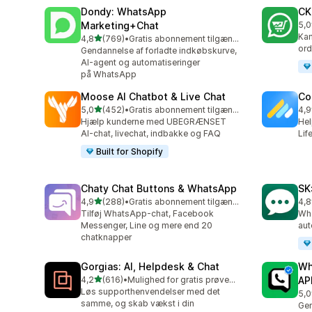
Dondy: WhatsApp
CK
Marketing+Chat
5,0
275
Kam
ud af 5 stjerner
4,8
(769)
•
Gratis abonnement tilgængeligt
769 anmeldelser i alt
ord
Gendannelse af forladte indkøbskurve,
AI-agent og automatiseringer
på WhatsApp
Moose AI Chatbot & Live Chat
Co
ud af 5 stjerner
5,0
(452)
•
Gratis abonnement tilgængeligt
4,9
452 anmeldelser i alt
188
Hjælp kunderne med UBEGRÆNSET
Hel
AI-chat, livechat, indbakke og FAQ
Lif
Built for Shopify
Chaty Chat Buttons & WhatsApp
SK
ud af 5 stjerner
4,9
(288)
•
Gratis abonnement tilgængeligt
4,8
288 anmeldelser i alt
63 
Tilføj WhatsApp-chat, Facebook
Wha
Messenger, Line og mere end 20
aut
chatknapper
Gorgias: AI, Helpdesk & Chat
Wh
ud af 5 stjerner
4,2
(616)
•
Mulighed for gratis prøveperiode
AP
616 anmeldelser i alt
Løs supporthenvendelser med det
5,0
44 
samme, og skab vækst i din
Gen