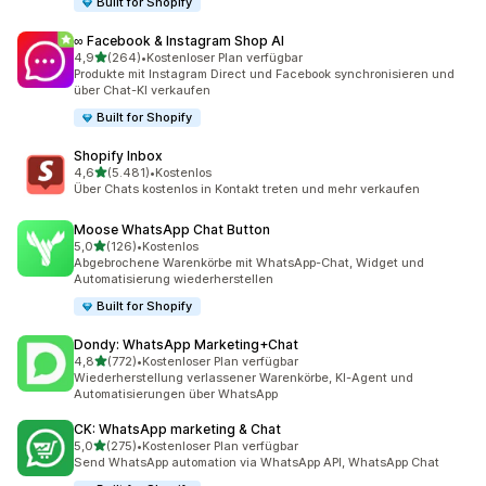
Built for Shopify
∞ Facebook & Instagram Shop AI
von 5 Sternen
4,9
(264)
•
Kostenloser Plan verfügbar
264 Rezensionen insgesamt
Produkte mit Instagram Direct und Facebook synchronisieren und
über Chat-KI verkaufen
Built for Shopify
Shopify Inbox
von 5 Sternen
4,6
(5.481)
•
Kostenlos
5481 Rezensionen insgesamt
Über Chats kostenlos in Kontakt treten und mehr verkaufen
Moose WhatsApp Chat Button
von 5 Sternen
5,0
(126)
•
Kostenlos
126 Rezensionen insgesamt
Abgebrochene Warenkörbe mit WhatsApp-Chat, Widget und
Automatisierung wiederherstellen
Built for Shopify
Dondy: WhatsApp Marketing+Chat
von 5 Sternen
4,8
(772)
•
Kostenloser Plan verfügbar
772 Rezensionen insgesamt
Wiederherstellung verlassener Warenkörbe, KI-Agent und
Automatisierungen über WhatsApp
CK: WhatsApp marketing & Chat
von 5 Sternen
5,0
(275)
•
Kostenloser Plan verfügbar
275 Rezensionen insgesamt
Send WhatsApp automation via WhatsApp API, WhatsApp Chat