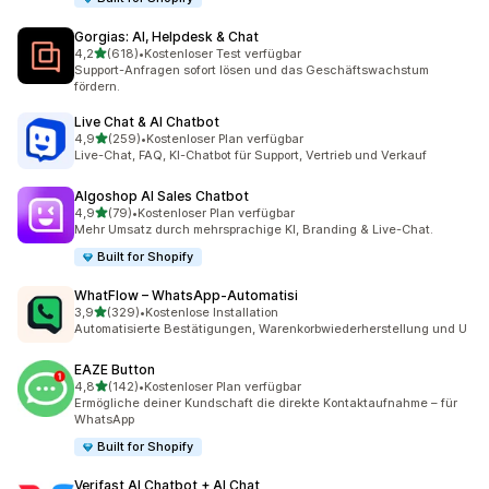
Gorgias: AI, Helpdesk & Chat
von 5 Sternen
4,2
(618)
•
Kostenloser Test verfügbar
618 Rezensionen insgesamt
Support-Anfragen sofort lösen und das Geschäftswachstum
fördern.
Live Chat & AI Chatbot
von 5 Sternen
4,9
(259)
•
Kostenloser Plan verfügbar
259 Rezensionen insgesamt
Live-Chat, FAQ, KI-Chatbot für Support, Vertrieb und Verkauf
Algoshop AI Sales Chatbot
von 5 Sternen
4,9
(79)
•
Kostenloser Plan verfügbar
79 Rezensionen insgesamt
Mehr Umsatz durch mehrsprachige KI, Branding & Live-Chat.
Built for Shopify
WhatFlow – WhatsApp‑Automatisi
von 5 Sternen
3,9
(329)
•
Kostenlose Installation
329 Rezensionen insgesamt
Automatisierte Bestätigungen, Warenkorbwiederherstellung und U
EAZE Button
von 5 Sternen
4,8
(142)
•
Kostenloser Plan verfügbar
142 Rezensionen insgesamt
Ermögliche deiner Kundschaft die direkte Kontaktaufnahme – für
WhatsApp
Built for Shopify
Verifast AI Chatbot + AI Chat