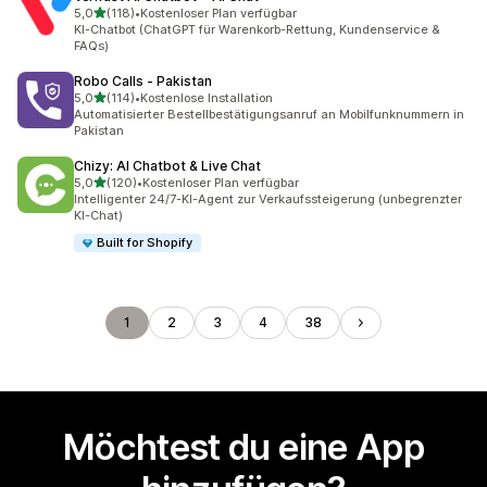
von 5 Sternen
5,0
(118)
•
Kostenloser Plan verfügbar
118 Rezensionen insgesamt
KI-Chatbot (ChatGPT für Warenkorb-Rettung, Kundenservice &
FAQs)
Robo Calls ‑ Pakistan
von 5 Sternen
5,0
(114)
•
Kostenlose Installation
114 Rezensionen insgesamt
Automatisierter Bestellbestätigungsanruf an Mobilfunknummern in
Pakistan
Chizy: AI Chatbot & Live Chat
von 5 Sternen
5,0
(120)
•
Kostenloser Plan verfügbar
120 Rezensionen insgesamt
Intelligenter 24/7-KI-Agent zur Verkaufssteigerung (unbegrenzter
KI-Chat)
Built for Shopify
1
2
3
4
38
Möchtest du eine App