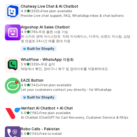
Chatway Live Chat & AI Chatbot
별 5개 중
4.9
(259)
•
Free plan available
총 리뷰 259개
Provide Live chat support, FAQ, WhatsApp inbox & chat buttons
Algoshop AI Sales Chatbot
별 5개 중
4.9
(79)
•
무료 플랜 사용 가능
총 리뷰 79개
AI 스마트 판매 어시스턴트: 자체 지식베이스, 다국어, 브랜드 커스텀, 상담
원 연결로 24시간 매출 증대 지원
Built for Shopify
WhatFlow ‑ WhatsApp 자동화
별 5개 중
3.9
(329)
•
무료 설치
총 리뷰 329개
채팅에서 확인, 장바구니 복구 및 업데이트를 자동화하세요.
EAZE Button
별 5개 중
4.8
(142)
•
Free plan available
총 리뷰 142개
Let your customers contact you directly - for WhatsApp
Built for Shopify
Verifast AI Chatbot + AI Chat
별 5개 중
5.0
(118)
•
Free plan available
총 리뷰 118개
AI Chatbot (ChatGPT for Cart Recovery, Customer Service & FAQs
Robo Calls ‑ Pakistan
별 5개 중
5.0
(114)
•
Free to install
총 리뷰 114개