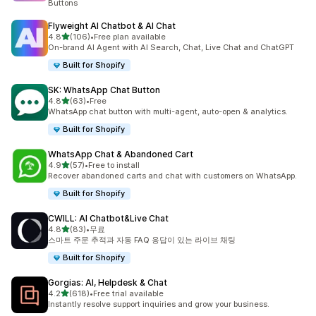
Buttons
Flyweight AI Chatbot & AI Chat
별 5개 중
4.8
(106)
•
Free plan available
총 리뷰 106개
On-brand AI Agent with AI Search, Chat, Live Chat and ChatGPT
Built for Shopify
SK: WhatsApp Chat Button
별 5개 중
4.8
(63)
•
Free
총 리뷰 63개
WhatsApp chat button with multi-agent, auto-open & analytics.
Built for Shopify
WhatsApp Chat & Abandoned Cart
별 5개 중
4.9
(57)
•
Free to install
총 리뷰 57개
Recover abandoned carts and chat with customers on WhatsApp.
Built for Shopify
CWILL: AI Chatbot&Live Chat
별 5개 중
4.8
(83)
•
무료
총 리뷰 83개
스마트 주문 추적과 자동 FAQ 응답이 있는 라이브 채팅
Built for Shopify
Gorgias: AI, Helpdesk & Chat
별 5개 중
4.2
(618)
•
Free trial available
총 리뷰 618개
Instantly resolve support inquiries and grow your business.