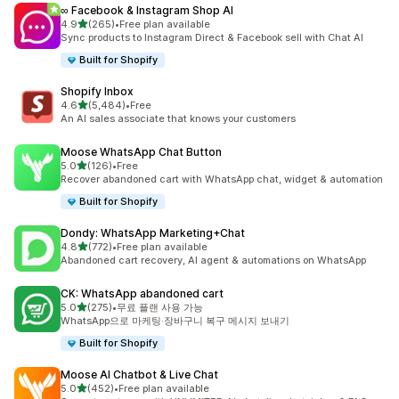
∞ Facebook & Instagram Shop AI
별 5개 중
4.9
(265)
•
Free plan available
총 리뷰 265개
Sync products to Instagram Direct & Facebook sell with Chat AI
Built for Shopify
Shopify Inbox
별 5개 중
4.6
(5,484)
•
Free
총 리뷰 5484개
An AI sales associate that knows your customers
Moose WhatsApp Chat Button
별 5개 중
5.0
(126)
•
Free
총 리뷰 126개
Recover abandoned cart with WhatsApp chat, widget & automation
Built for Shopify
Dondy: WhatsApp Marketing+Chat
별 5개 중
4.8
(772)
•
Free plan available
총 리뷰 772개
Abandoned cart recovery, AI agent & automations on WhatsApp
CK: WhatsApp abandoned cart
별 5개 중
5.0
(275)
•
무료 플랜 사용 가능
총 리뷰 275개
WhatsApp으로 마케팅·장바구니 복구 메시지 보내기
Built for Shopify
Moose AI Chatbot & Live Chat
별 5개 중
5.0
(452)
•
Free plan available
총 리뷰 452개