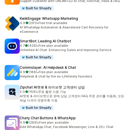
Support customer with UNLIMITED AI chat, livechat, inbox & FAQ
Built for Shopify
KwikEngage: Whatsapp Marketing
별 5개 중
4.9
(261)
•
Free trial available
총 리뷰 261개
AI WhatsApp Automation & Abandoned Cart Recovery for
eCommerce
SmartBot: Leading AI Chatbot
별 5개 중
4.7
(428)
•
Free plan available
총 리뷰 428개
Unlimited AI Chat: Enhancing Sales and Improving Service
Built for Shopify
Commslayer: AI Helpdesk & Chat
별 5개 중
4.9
(188)
•
Free plan available
총 리뷰 188개
Helpdesk & chat by the ex-Lifetimely founders
Zipchat AI챗봇 & 라이브챗 고객센터 상담
별 5개 중
5.0
(159)
•
무료 플랜 사용 가능
총 리뷰 159개
AI챗봇 & 라이브챗으로 판매·상담·고객센터·FAQ·주문 관리를 자동화, 모든
채널·다국어·연중무휴 지원
Built for Shopify
Chaty Chat Buttons & WhatsApp
별 5개 중
4.9
(289)
•
Free plan available
총 리뷰 289개
Add WhatsApp Chat, Facebook Messenger, Line & 20+ Chat