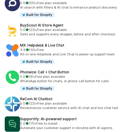
별 5개 중
5.0
(55)
•
Free plan available
총 리뷰 55개
AI search with filters & AI chat to enhance product discovery
Built for Shopify
BuyScout AI Store Agent
별 5개 중
5.0
(23)
•
Free plan available
총 리뷰 23개
Sells and supports every shopper, before and after checkout.
MX: Helpdesk & Live Chat
별 5개 중
4.6
(10)
•
Free
총 리뷰 10개
All-in-one Helpdesk and Live Chat to power up support team
Built for Shopify
Phoneize: Call + Chat Button
별 5개 중
5.0
(9)
•
Free plan available
총 리뷰 9개
WhatsApp button for chats, or phone call button for calls
Built for Shopify
ReCom AI Chatbot
별 5개 중
5.0
(23)
•
Free plan available
총 리뷰 23개
Revolutionize customer service with AI chat and live chat tool
Supportify: AI‑powered support
별 5개 중
5.0
(17)
•
Free to install
총 리뷰 17개
Automate your customer support in minutes with AI agents