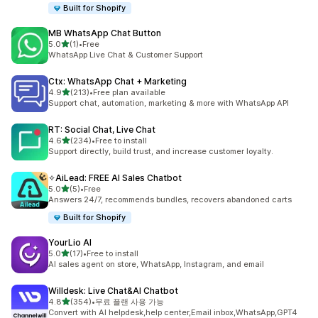
Built for Shopify
MB WhatsApp Chat Button
별 5개 중
5.0
(1)
•
Free
총 리뷰 1개
WhatsApp Live Chat & Customer Support
Ctx: WhatsApp Chat + Marketing
별 5개 중
4.9
(213)
•
Free plan available
총 리뷰 213개
Support chat, automation, marketing & more with WhatsApp API
RT: Social Chat, Live Chat
별 5개 중
4.6
(234)
•
Free to install
총 리뷰 234개
Support directly, build trust, and increase customer loyalty.
✧AiLead: FREE AI Sales Chatbot
별 5개 중
5.0
(5)
•
Free
총 리뷰 5개
Answers 24/7, recommends bundles, recovers abandoned carts
Built for Shopify
YourLio AI
별 5개 중
5.0
(17)
•
Free to install
총 리뷰 17개
AI sales agent on store, WhatsApp, Instagram, and email
Willdesk: Live Chat&AI Chatbot
별 5개 중
4.8
(354)
•
무료 플랜 사용 가능
총 리뷰 354개
Convert with AI helpdesk,help center,Email inbox,WhatsApp,GPT4