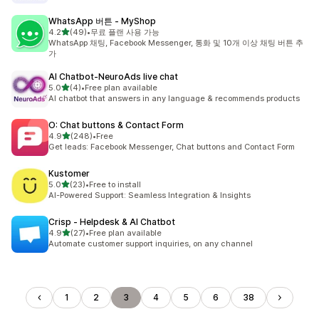
WhatsApp 버튼 ‑ MyShop
별 5개 중
4.2
(49)
•
무료 플랜 사용 가능
총 리뷰 49개
WhatsApp 채팅, Facebook Messenger, 통화 및 10개 이상 채팅 버튼 추
가
AI Chatbot‑NeuroAds live chat
별 5개 중
5.0
(4)
•
Free plan available
총 리뷰 4개
AI chatbot that answers in any language & recommends products
O: Chat buttons & Contact Form
별 5개 중
4.9
(248)
•
Free
총 리뷰 248개
Get leads: Facebook Messenger, Chat buttons and Contact Form
Kustomer
별 5개 중
5.0
(23)
•
Free to install
총 리뷰 23개
AI-Powered Support: Seamless Integration & Insights
Crisp ‑ Helpdesk & AI Chatbot
별 5개 중
4.9
(27)
•
Free plan available
총 리뷰 27개
Automate customer support inquiries, on any channel
1
2
3
4
5
6
38