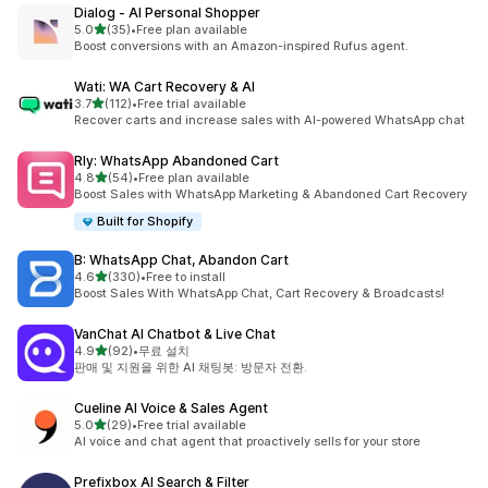
Dialog ‑ AI Personal Shopper
별 5개 중
5.0
(35)
•
Free plan available
총 리뷰 35개
Boost conversions with an Amazon-inspired Rufus agent.
Wati: WA Cart Recovery & AI
별 5개 중
3.7
(112)
•
Free trial available
총 리뷰 112개
Recover carts and increase sales with AI-powered WhatsApp chat
Rly: WhatsApp Abandoned Cart
별 5개 중
4.8
(54)
•
Free plan available
총 리뷰 54개
Boost Sales with WhatsApp Marketing & Abandoned Cart Recovery
Built for Shopify
B: WhatsApp Chat, Abandon Cart
별 5개 중
4.6
(330)
•
Free to install
총 리뷰 330개
Boost Sales With WhatsApp Chat, Cart Recovery & Broadcasts!
VanChat AI Chatbot & Live Chat
별 5개 중
4.9
(92)
•
무료 설치
총 리뷰 92개
판매 및 지원을 위한 AI 채팅봇: 방문자 전환.
Cueline AI Voice & Sales Agent
별 5개 중
5.0
(29)
•
Free trial available
총 리뷰 29개
AI voice and chat agent that proactively sells for your store
Prefixbox AI Search & Filter