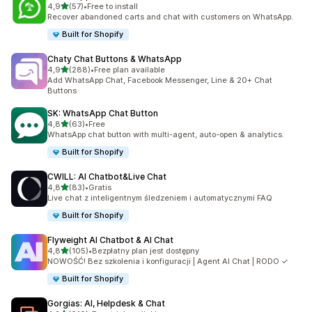
na 5 gwiazdek
4,9
(57)
•
Free to install
Łączna liczba recenzji: 57
Recover abandoned carts and chat with customers on WhatsApp.
Built for Shopify
Chaty Chat Buttons & WhatsApp
na 5 gwiazdek
4,9
(288)
•
Free plan available
Łączna liczba recenzji: 288
Add WhatsApp Chat, Facebook Messenger, Line & 20+ Chat
Buttons
SK: WhatsApp Chat Button
na 5 gwiazdek
4,8
(63)
•
Free
Łączna liczba recenzji: 63
WhatsApp chat button with multi-agent, auto-open & analytics.
Built for Shopify
CWILL: AI Chatbot&Live Chat
na 5 gwiazdek
4,8
(83)
•
Gratis
Łączna liczba recenzji: 83
Live chat z inteligentnym śledzeniem i automatycznymi FAQ
Built for Shopify
Flyweight AI Chatbot & AI Chat
na 5 gwiazdek
4,8
(105)
•
Bezpłatny plan jest dostępny
Łączna liczba recenzji: 105
NOWOŚĆ! Bez szkolenia i konfiguracji | Agent AI Chat | RODO ✓
Built for Shopify
Gorgias: AI, Helpdesk & Chat