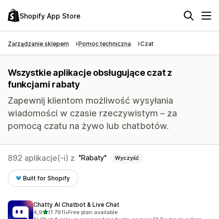
Shopify App Store
Zarządzanie sklepem
Pomoc techniczna
Czat
Wszystkie aplikacje obsługujące czat z
funkcjami rabaty
Zapewnij klientom możliwość wysyłania
wiadomości w czasie rzeczywistym – za
pomocą czatu na żywo lub chatbotów.
892 aplikacje(-i) z
Rabaty
Wyczyść
Built for Shopify
Chatty AI Chatbot & Live Chat
na 5 gwiazdek
4,9
(1 791)
•
Free plan available
Łączna liczba recenzji: 1791