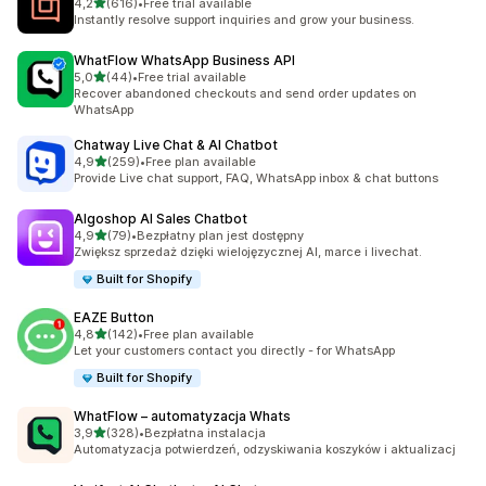
na 5 gwiazdek
4,2
(616)
•
Free trial available
Łączna liczba recenzji: 616
Instantly resolve support inquiries and grow your business.
WhatFlow WhatsApp Business API
na 5 gwiazdek
5,0
(44)
•
Free trial available
Łączna liczba recenzji: 44
Recover abandoned checkouts and send order updates on
WhatsApp
Chatway Live Chat & AI Chatbot
na 5 gwiazdek
4,9
(259)
•
Free plan available
Łączna liczba recenzji: 259
Provide Live chat support, FAQ, WhatsApp inbox & chat buttons
Algoshop AI Sales Chatbot
na 5 gwiazdek
4,9
(79)
•
Bezpłatny plan jest dostępny
Łączna liczba recenzji: 79
Zwiększ sprzedaż dzięki wielojęzycznej AI, marce i livechat.
Built for Shopify
EAZE Button
na 5 gwiazdek
4,8
(142)
•
Free plan available
Łączna liczba recenzji: 142
Let your customers contact you directly - for WhatsApp
Built for Shopify
WhatFlow – automatyzacja Whats
na 5 gwiazdek
3,9
(328)
•
Bezpłatna instalacja
Łączna liczba recenzji: 328
Automatyzacja potwierdzeń, odzyskiwania koszyków i aktualizacj