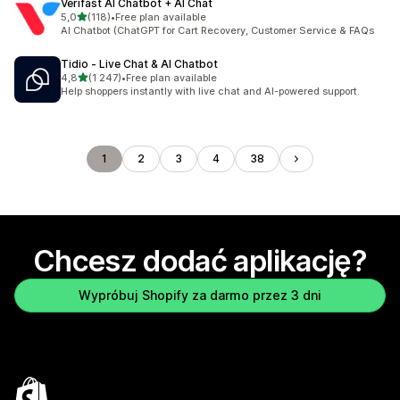
Verifast AI Chatbot + AI Chat
na 5 gwiazdek
5,0
(118)
•
Free plan available
Łączna liczba recenzji: 118
AI Chatbot (ChatGPT for Cart Recovery, Customer Service & FAQs
Tidio ‑ Live Chat & AI Chatbot
na 5 gwiazdek
4,8
(1 247)
•
Free plan available
Łączna liczba recenzji: 1247
Help shoppers instantly with live chat and AI-powered support.
1
2
3
4
38
Chcesz dodać aplikację?
Wypróbuj Shopify za darmo przez 3 dni