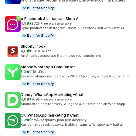
AI Chat & sale: recommend products, answer FAQs, track orders
Built for Shopify
∞ Facebook & Instagram Shop AI
na 5 gwiazdek
4,9
(262)
•
Free plan available
Łączna liczba recenzji: 262
Sync products to Instagram Direct & Facebook sell with Chat AI
Built for Shopify
Shopify Inbox
na 5 gwiazdek
4,6
(5 480)
•
Free
Łączna liczba recenzji: 5480
An AI sales associate that knows your customers
Moose WhatsApp Chat Button
na 5 gwiazdek
5,0
(118)
•
Free
Łączna liczba recenzji: 118
Recover abandoned cart with WhatsApp chat, widget & automation
Built for Shopify
Dondy: WhatsApp Marketing+Chat
na 5 gwiazdek
4,8
(769)
•
Free plan available
Łączna liczba recenzji: 769
Abandoned cart recovery, AI agent & automations on WhatsApp
CK: WhatsApp marketing & Chat
na 5 gwiazdek
5,0
(275)
•
Bezpłatny plan jest dostępny
Łączna liczba recenzji: 275
Kampanie, odzysk koszyka & aktual. zam. w WhatsApp + button
Built for Shopify