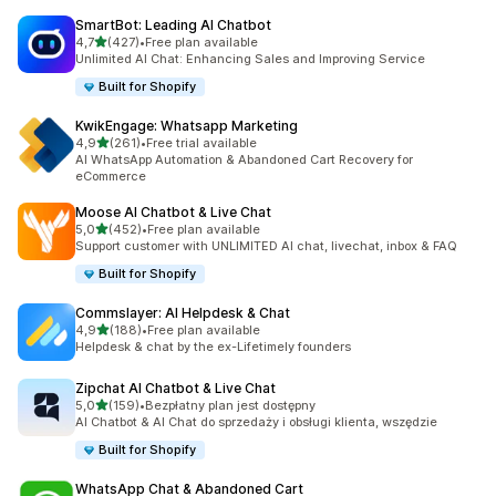
SmartBot: Leading AI Chatbot
na 5 gwiazdek
4,7
(427)
•
Free plan available
Łączna liczba recenzji: 427
Unlimited AI Chat: Enhancing Sales and Improving Service
Built for Shopify
KwikEngage: Whatsapp Marketing
na 5 gwiazdek
4,9
(261)
•
Free trial available
Łączna liczba recenzji: 261
AI WhatsApp Automation & Abandoned Cart Recovery for
eCommerce
Moose AI Chatbot & Live Chat
na 5 gwiazdek
5,0
(452)
•
Free plan available
Łączna liczba recenzji: 452
Support customer with UNLIMITED AI chat, livechat, inbox & FAQ
Built for Shopify
Commslayer: AI Helpdesk & Chat
na 5 gwiazdek
4,9
(188)
•
Free plan available
Łączna liczba recenzji: 188
Helpdesk & chat by the ex-Lifetimely founders
Zipchat AI Chatbot & Live Chat
na 5 gwiazdek
5,0
(159)
•
Bezpłatny plan jest dostępny
Łączna liczba recenzji: 159
AI Chatbot & AI Chat do sprzedaży i obsługi klienta, wszędzie
Built for Shopify
WhatsApp Chat & Abandoned Cart