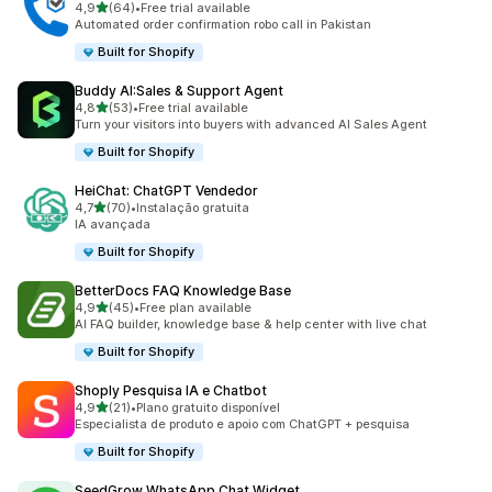
de 5 estrelas
4,9
(64)
•
Free trial available
64 total de avaliações
Automated order confirmation robo call in Pakistan
Built for Shopify
Buddy AI:Sales & Support Agent
de 5 estrelas
4,8
(53)
•
Free trial available
53 total de avaliações
Turn your visitors into buyers with advanced AI Sales Agent
Built for Shopify
HeiChat: ChatGPT Vendedor
de 5 estrelas
4,7
(70)
•
Instalação gratuita
70 total de avaliações
IA avançada
Built for Shopify
BetterDocs FAQ Knowledge Base
de 5 estrelas
4,9
(45)
•
Free plan available
45 total de avaliações
AI FAQ builder, knowledge base & help center with live chat
Built for Shopify
Shoply Pesquisa IA e Chatbot
de 5 estrelas
4,9
(21)
•
Plano gratuito disponível
21 total de avaliações
Especialista de produto e apoio com ChatGPT + pesquisa
Built for Shopify
SeedGrow WhatsApp Chat Widget