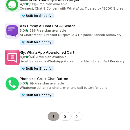
de 5 estrelas
4,9
(119)
•
Free plan available
119 total de avaliações
Connect, Chat & Convert with WhatsApp. Trusted by 15000 Stores
Built for Shopify
AskTimmy AI Chat Bot AI Search
de 5 estrelas
5,0
(28)
•
Free plan available
28 total de avaliações
AI ChatBot for Customer Support FAQ Helpdesk Search Discovery
Built for Shopify
Rly: WhatsApp Abandoned Cart
de 5 estrelas
4,8
(54)
•
Free plan available
54 total de avaliações
Boost Sales with WhatsApp Marketing & Abandoned Cart Recovery
Built for Shopify
Phoneize: Call + Chat Button
de 5 estrelas
5,0
(9)
•
Free plan available
9 total de avaliações
WhatsApp button for chats, or phone call button for calls
Built for Shopify
1
2