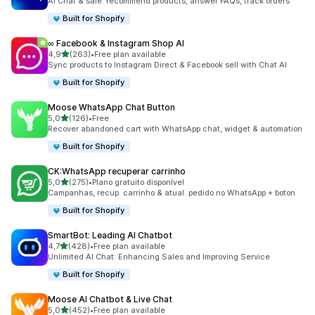
AI Chat & sale: recommend products, answer FAQs, track orders
Built for Shopify
∞ Facebook & Instagram Shop AI
de 5 estrelas
4,9
(263)
•
Free plan available
263 total de avaliações
Sync products to Instagram Direct & Facebook sell with Chat AI
Built for Shopify
Moose WhatsApp Chat Button
de 5 estrelas
5,0
(126)
•
Free
126 total de avaliações
Recover abandoned cart with WhatsApp chat, widget & automation
Built for Shopify
CK:WhatsApp recuperar carrinho
de 5 estrelas
5,0
(275)
•
Plano gratuito disponível
275 total de avaliações
Campanhas, recup. carrinho & atual. pedido no WhatsApp + boton
Built for Shopify
SmartBot: Leading AI Chatbot
de 5 estrelas
4,7
(428)
•
Free plan available
428 total de avaliações
Unlimited AI Chat: Enhancing Sales and Improving Service
Built for Shopify
Moose AI Chatbot & Live Chat
de 5 estrelas
5,0
(452)
•
Free plan available
452 total de avaliações