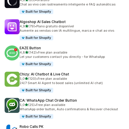
4,8
(83)
•
Gratuito
83 total de avaliações
Chat ao vivo com rastreamento inteligente e FAQ automáticas
Built for Shopify
Algoshop AI Sales Chatbot
de 5 estrelas
4,9
(79)
•
Plano gratuito disponível
79 total de avaliações
Aumente as vendas com IA multilingue, marca e chat ao vivo.
Built for Shopify
EAZE Button
de 5 estrelas
4,8
(142)
•
Free plan available
142 total de avaliações
Let your customers contact you directly - for WhatsApp
Built for Shopify
Chizy: AI Chatbot & Live Chat
de 5 estrelas
5,0
(120)
•
Free plan available
120 total de avaliações
24/7 Smart AI Agent to boost sales (unlimited AI chat)
Built for Shopify
CA: WhatsApp Chat Order Button
de 5 estrelas
5,0
(25)
•
Free plan available
25 total de avaliações
WhatsApp order button, Auto confirmations & Recover checkout
Built for Shopify
Robo Calls PK