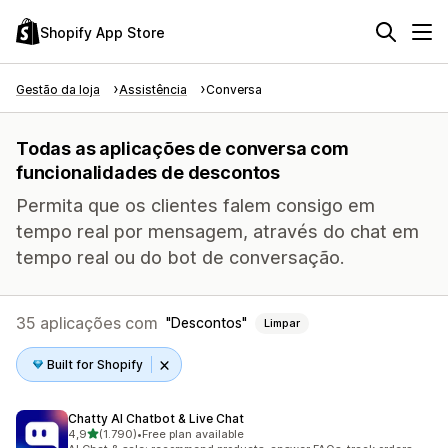
Shopify App Store
Gestão da loja
Assistência
Conversa
Todas as aplicações de conversa com
funcionalidades de descontos
Permita que os clientes falem consigo em
tempo real por mensagem, através do chat em
tempo real ou do bot de conversação.
35 aplicações com
Descontos
Limpar
Built for Shopify
Chatty AI Chatbot & Live Chat
de 5 estrelas
4,9
(1.790)
•
Free plan available
1790 total de avaliações