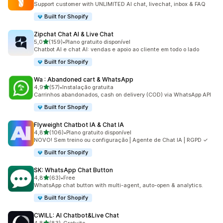
Support customer with UNLIMITED AI chat, livechat, inbox & FAQ
Built for Shopify
Zipchat Chat AI & Live Chat
de 5 estrelas
5,0
(159)
•
Plano gratuito disponível
159 total de avaliações
Chatbot AI e chat AI: vendas e apoio ao cliente em todo o lado
Built for Shopify
Wa : Abandoned cart & WhatsApp
de 5 estrelas
4,9
(57)
•
Instalação gratuita
57 total de avaliações
Carrinhos abandonados, cash on delivery (COD) via WhatsApp API
Built for Shopify
Flyweight Chatbot IA & Chat IA
de 5 estrelas
4,8
(106)
•
Plano gratuito disponível
106 total de avaliações
NOVO! Sem treino ou configuração | Agente de Chat IA | RGPD ✓
Built for Shopify
SK: WhatsApp Chat Button
de 5 estrelas
4,8
(63)
•
Free
63 total de avaliações
WhatsApp chat button with multi-agent, auto-open & analytics.
Built for Shopify
CWILL: AI Chatbot&Live Chat
de 5 estrelas