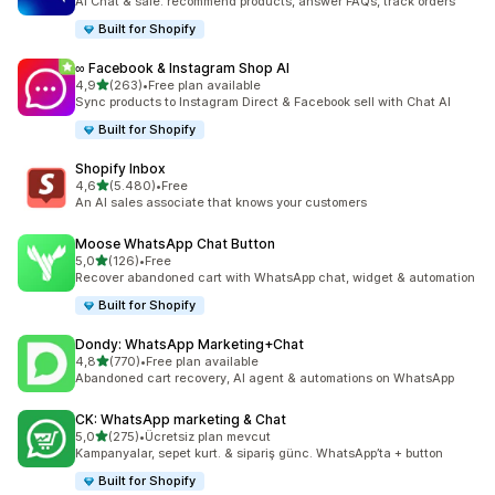
AI Chat & sale: recommend products, answer FAQs, track orders
Built for Shopify
∞ Facebook & Instagram Shop AI
5 yıldız üzerinden
4,9
(263)
•
Free plan available
toplam 263 değerlendirme
Sync products to Instagram Direct & Facebook sell with Chat AI
Built for Shopify
Shopify Inbox
5 yıldız üzerinden
4,6
(5.480)
•
Free
toplam 5480 değerlendirme
An AI sales associate that knows your customers
Moose WhatsApp Chat Button
5 yıldız üzerinden
5,0
(126)
•
Free
toplam 126 değerlendirme
Recover abandoned cart with WhatsApp chat, widget & automation
Built for Shopify
Dondy: WhatsApp Marketing+Chat
5 yıldız üzerinden
4,8
(770)
•
Free plan available
toplam 770 değerlendirme
Abandoned cart recovery, AI agent & automations on WhatsApp
CK: WhatsApp marketing & Chat
5 yıldız üzerinden
5,0
(275)
•
Ücretsiz plan mevcut
toplam 275 değerlendirme
Kampanyalar, sepet kurt. & sipariş günc. WhatsApp’ta + button
Built for Shopify