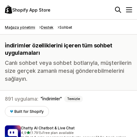
Shopify App Store
Mağaza yönetimi
Destek
Sohbet
i̇ndirimler özelliklerini içeren tüm sohbet
uygulamaları
Canlı sohbet veya sohbet botlarıyla, müşterilerin
size gerçek zamanlı mesaj gönderebilmelerini
sağlayın.
891 uygulama:
İndirimler
Temizle
Built for Shopify
Chatty AI Chatbot & Live Chat
5 yıldız üzerinden
4,9
(1.791)
•
Free plan available
toplam 1791 değerlendirme