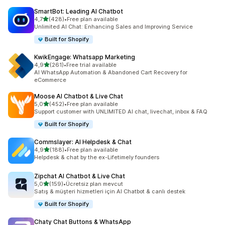
SmartBot: Leading AI Chatbot
5 yıldız üzerinden
4,7
(428)
•
Free plan available
toplam 428 değerlendirme
Unlimited AI Chat: Enhancing Sales and Improving Service
Built for Shopify
KwikEngage: Whatsapp Marketing
5 yıldız üzerinden
4,9
(261)
•
Free trial available
toplam 261 değerlendirme
AI WhatsApp Automation & Abandoned Cart Recovery for
eCommerce
Moose AI Chatbot & Live Chat
5 yıldız üzerinden
5,0
(452)
•
Free plan available
toplam 452 değerlendirme
Support customer with UNLIMITED AI chat, livechat, inbox & FAQ
Built for Shopify
Commslayer: AI Helpdesk & Chat
5 yıldız üzerinden
4,9
(188)
•
Free plan available
toplam 188 değerlendirme
Helpdesk & chat by the ex-Lifetimely founders
Zipchat AI Chatbot & Live Chat
5 yıldız üzerinden
5,0
(159)
•
Ücretsiz plan mevcut
toplam 159 değerlendirme
Satış & müşteri hizmetleri için AI Chatbot & canlı destek
Built for Shopify
Chaty Chat Buttons & WhatsApp