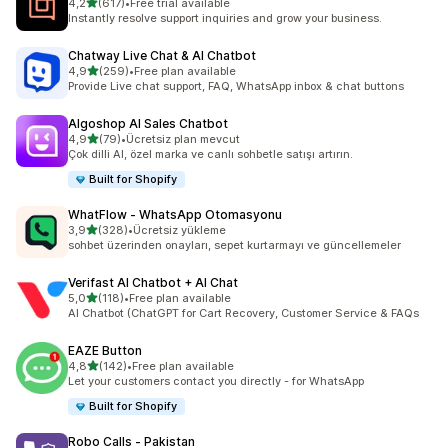
5 yıldız üzerinden
4,2
(617)
•
Free trial available
toplam 617 değerlendirme
Instantly resolve support inquiries and grow your business.
Chatway Live Chat & AI Chatbot
5 yıldız üzerinden
4,9
(259)
•
Free plan available
toplam 259 değerlendirme
Provide Live chat support, FAQ, WhatsApp inbox & chat buttons
Algoshop AI Sales Chatbot
5 yıldız üzerinden
4,9
(79)
•
Ücretsiz plan mevcut
toplam 79 değerlendirme
Çok dilli AI, özel marka ve canlı sohbetle satışı artırın.
Built for Shopify
WhatFlow ‑ WhatsApp Otomasyonu
5 yıldız üzerinden
3,9
(328)
•
Ücretsiz yükleme
toplam 328 değerlendirme
sohbet üzerinden onayları, sepet kurtarmayı ve güncellemeler
Verifast AI Chatbot + AI Chat
5 yıldız üzerinden
5,0
(118)
•
Free plan available
toplam 118 değerlendirme
AI Chatbot (ChatGPT for Cart Recovery, Customer Service & FAQs
EAZE Button
5 yıldız üzerinden
4,8
(142)
•
Free plan available
toplam 142 değerlendirme
Let your customers contact you directly - for WhatsApp
Built for Shopify
Robo Calls ‑ Pakistan