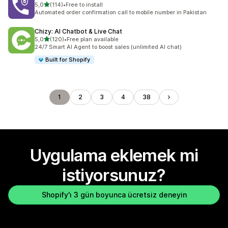
5 yıldız üzerinden
5,0
(114)
•
Free to install
toplam 114 değerlendirme
Automated order confirmation call to mobile number in Pakistan
Chizy: AI Chatbot & Live Chat
5 yıldız üzerinden
5,0
(120)
•
Free plan available
toplam 120 değerlendirme
24/7 Smart AI Agent to boost sales (unlimited AI chat)
Built for Shopify
1
2
3
4
38
Uygulama eklemek mi
istiyorsunuz?
Shopify'ı 3 gün boyunca ücretsiz deneyin