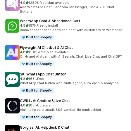
5 yıldız üzerinden
4,9
(289)
•
Free plan available
toplam 289 değerlendirme
Add WhatsApp Chat, Facebook Messenger, Line & 20+ Chat
Buttons
WhatsApp Chat & Abandoned Cart
5 yıldız üzerinden
4,9
(57)
•
Free to install
toplam 57 değerlendirme
Recover abandoned carts and chat with customers on WhatsApp.
Built for Shopify
Flyweight AI Chatbot & AI Chat
5 yıldız üzerinden
4,8
(106)
•
Free plan available
toplam 106 değerlendirme
On-brand AI Agent with AI Search, Chat, Live Chat and ChatGPT
Built for Shopify
SK: WhatsApp Chat Button
5 yıldız üzerinden
4,8
(63)
•
Free
toplam 63 değerlendirme
WhatsApp chat button with multi-agent, auto-open & analytics.
Built for Shopify
CWILL: AI Chatbot&Live Chat
5 yıldız üzerinden
4,8
(83)
•
Ücretsiz
toplam 83 değerlendirme
Akıllı takip ve otomatik SSS yanıtları ile canlı sohbet
Built for Shopify
Gorgias: AI, Helpdesk & Chat