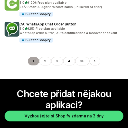
z 5 hvězd
5,0
(120)
•
Free plan available
Celkový počet recenzí: 120
24/7 Smart AI Agent to boost sales (unlimited AI chat)
Built for Shopify
CA: WhatsApp Chat Order Button
z 5 hvězd
5,0
(25)
•
Free plan available
Celkový počet recenzí: 25
WhatsApp order button, Auto confirmations & Recover checkout
Built for Shopify
1
2
3
4
38
Chcete přidat nějakou
aplikaci?
Vyzkoušejte si Shopify zdarma na 3 dny