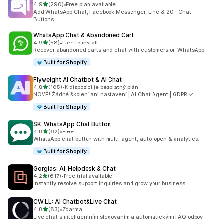
z 5 hvězd
4,9
(290)
•
Free plan available
Celkový počet recenzí: 290
Add WhatsApp Chat, Facebook Messenger, Line & 20+ Chat
Buttons
WhatsApp Chat & Abandoned Cart
z 5 hvězd
4,9
(58)
•
Free to install
Celkový počet recenzí: 58
Recover abandoned carts and chat with customers on WhatsApp.
Built for Shopify
Flyweight AI Chatbot & AI Chat
z 5 hvězd
4,8
(105)
•
K dispozici je bezplatný plán
Celkový počet recenzí: 105
NOVÉ! Žádné školení ani nastavení | AI Chat Agent | GDPR ✓
Built for Shopify
SK: WhatsApp Chat Button
z 5 hvězd
4,8
(62)
•
Free
Celkový počet recenzí: 62
WhatsApp chat button with multi-agent, auto-open & analytics.
Built for Shopify
Gorgias: AI, Helpdesk & Chat
z 5 hvězd
4,2
(617)
•
Free trial available
Celkový počet recenzí: 617
Instantly resolve support inquiries and grow your business.
CWILL: AI Chatbot&Live Chat
z 5 hvězd
4,8
(83)
•
Zdarma
Celkový počet recenzí: 83
Live chat s inteligentním sledováním a automatickými FAQ odpov