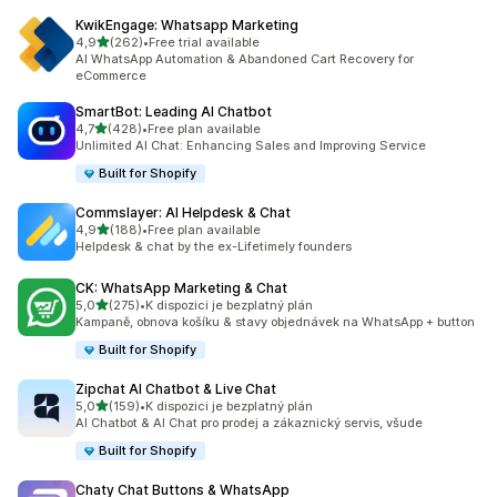
KwikEngage: Whatsapp Marketing
z 5 hvězd
4,9
(262)
•
Free trial available
Celkový počet recenzí: 262
AI WhatsApp Automation & Abandoned Cart Recovery for
eCommerce
SmartBot: Leading AI Chatbot
z 5 hvězd
4,7
(428)
•
Free plan available
Celkový počet recenzí: 428
Unlimited AI Chat: Enhancing Sales and Improving Service
Built for Shopify
Commslayer: AI Helpdesk & Chat
z 5 hvězd
4,9
(188)
•
Free plan available
Celkový počet recenzí: 188
Helpdesk & chat by the ex-Lifetimely founders
CK: WhatsApp Marketing & Chat
z 5 hvězd
5,0
(275)
•
K dispozici je bezplatný plán
Celkový počet recenzí: 275
Kampaně, obnova košíku & stavy objednávek na WhatsApp + button
Built for Shopify
Zipchat AI Chatbot & Live Chat
z 5 hvězd
5,0
(159)
•
K dispozici je bezplatný plán
Celkový počet recenzí: 159
AI Chatbot & AI Chat pro prodej a zákaznický servis, všude
Built for Shopify
Chaty Chat Buttons & WhatsApp