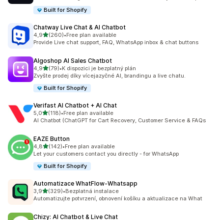
Built for Shopify
Chatway Live Chat & AI Chatbot
z 5 hvězd
4,9
(260)
•
Free plan available
Celkový počet recenzí: 260
Provide Live chat support, FAQ, WhatsApp inbox & chat buttons
Algoshop AI Sales Chatbot
z 5 hvězd
4,9
(79)
•
K dispozici je bezplatný plán
Celkový počet recenzí: 79
Zvyšte prodej díky vícejazyčné AI, brandingu a live chatu.
Built for Shopify
Verifast AI Chatbot + AI Chat
z 5 hvězd
5,0
(118)
•
Free plan available
Celkový počet recenzí: 118
AI Chatbot (ChatGPT for Cart Recovery, Customer Service & FAQs
EAZE Button
z 5 hvězd
4,8
(142)
•
Free plan available
Celkový počet recenzí: 142
Let your customers contact you directly - for WhatsApp
Built for Shopify
Automatizace WhatFlow‑Whatsapp
z 5 hvězd
3,9
(329)
•
Bezplatná instalace
Celkový počet recenzí: 329
Automatizujte potvrzení, obnovení košíku a aktualizace na What
Chizy: AI Chatbot & Live Chat