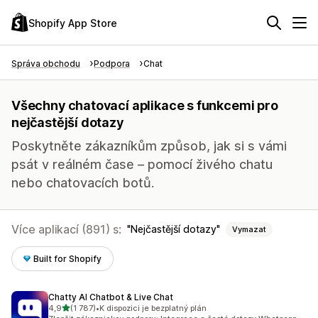
Shopify App Store
Správa obchodu
Podpora
Chat
Všechny chatovací aplikace s funkcemi pro
nejčastější dotazy
Poskytněte zákazníkům způsob, jak si s vámi
psát v reálném čase – pomocí živého chatu
nebo chatovacích botů.
Více aplikací (891) s:
Nejčastější dotazy
Vymazat
Built for Shopify
Chatty AI Chatbot & Live Chat
z 5 hvězd
4,9
(1 787)
•
K dispozici je bezplatný plán
Celkový počet recenzí: 1787