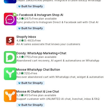
Zlepšit zákaznickou podporu: Integrace a časté dotazy Whatsapp
Built for Shopify
∞ Facebook & Instagram Shop AI
z 5 hvězd
4,9
(267)
•
Free plan available
Celkový počet recenzí: 267
Sync products to Instagram Direct & Facebook sell with Chat AI
Built for Shopify
Shopify Inbox
z 5 hvězd
4,6
(5 483)
•
Free
Celkový počet recenzí: 5483
An AI sales associate that knows your customers
Dondy: WhatsApp Marketing+Chat
z 5 hvězd
4,8
(770)
•
Free plan available
Celkový počet recenzí: 770
Abandoned cart recovery, AI agent & automations on WhatsApp
Moose WhatsApp Chat Button
z 5 hvězd
5,0
(125)
•
Free
Celkový počet recenzí: 125
Recover abandoned cart with WhatsApp chat, widget & automation
Built for Shopify
Moose AI Chatbot & Live Chat
z 5 hvězd
5,0
(451)
•
Free plan available
Celkový počet recenzí: 451
Support customer with UNLIMITED AI chat, livechat, inbox & FAQ
Built for Shopify