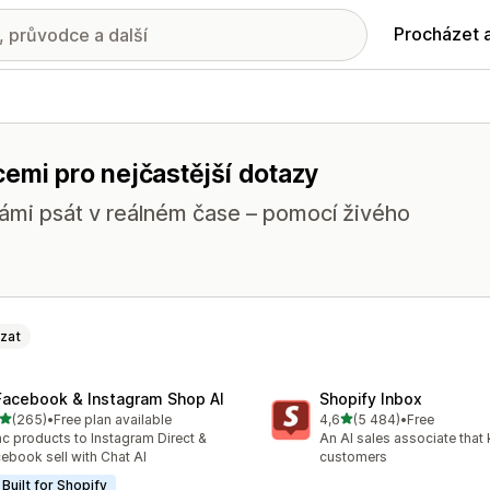
Procházet 
emi pro nejčastější dotazy
vámi psát v reálném čase – pomocí živého
zat
Facebook & Instagram Shop AI
Shopify Inbox
z 5 hvězd
z 5 hvězd
(265)
•
Free plan available
4,6
(5 484)
•
Free
kový počet recenzí: 265
Celkový počet recenzí: 54
c products to Instagram Direct &
An AI sales associate that
ebook sell with Chat AI
customers
Built for Shopify