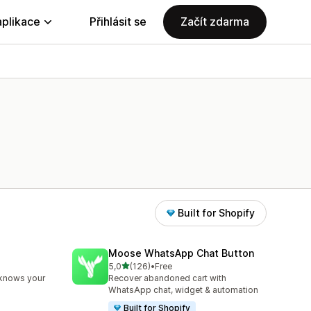
aplikace
Přihlásit se
Začít zdarma
Built for Shopify
Moose WhatsApp Chat Button
z 5 hvězd
5,0
(126)
•
Free
84
Celkový počet recenzí: 126
 knows your
Recover abandoned cart with
WhatsApp chat, widget & automation
Built for Shopify