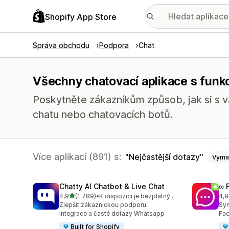
Shopify App Store
Správa obchodu
Podpora
Chat
Všechny chatovací aplikace s funkc
Poskytněte zákazníkům způsob, jak si s 
chatu nebo chatovacích botů.
Více aplikací (891) s:
Nejčastější dotazy
Vyma
Chatty AI Chatbot & Live Chat
∞ 
z 5 hvězd
4,9
(1 789)
•
K dispozici je bezplatný plán
4,9
Celkový počet recenzí: 1789
Cel
Zlepšit zákaznickou podporu:
Syn
Integrace a časté dotazy Whatsapp
Fac
Built for Shopify