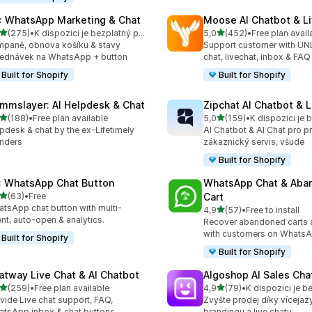
: WhatsApp Marketing & Chat
Moose AI Chatbot & Li
z 5 hvězd
z 5 hvězd
(275)
•
K dispozici je bezplatný plán
5,0
(452)
•
Free plan avail
kový počet recenzí: 275
Celkový počet recenzí: 45
paně, obnova košíku & stavy
Support customer with UN
ednávek na WhatsApp + button
chat, livechat, inbox & FAQ
Built for Shopify
Built for Shopify
mmslayer: AI Helpdesk & Chat
Zipchat AI Chatbot & L
z 5 hvězd
z 5 hvězd
(188)
•
Free plan available
5,0
(159)
•
kový počet recenzí: 188
Celkový počet recenzí: 15
pdesk & chat by the ex-Lifetimely
AI Chatbot & AI Chat pro p
nders
zákaznický servis, všude
Built for Shopify
: WhatsApp Chat Button
WhatsApp Chat & Aba
z 5 hvězd
(63)
•
Free
Cart
kový počet recenzí: 63
tsApp chat button with multi-
z 5 hvězd
4,9
(57)
•
Free to install
Celkový počet recenzí: 57
nt, auto-open & analytics.
Recover abandoned carts 
with customers on WhatsA
Built for Shopify
Built for Shopify
atway Live Chat & AI Chatbot
Algoshop AI Sales Cha
z 5 hvězd
z 5 hvězd
(259)
•
Free plan available
4,9
(79)
•
K dispozici je b
kový počet recenzí: 259
Celkový počet recenzí: 79
vide Live chat support, FAQ,
Zvyšte prodej díky vícejaz
tsApp inbox & chat buttons
brandingu a live chatu.