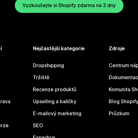
Vyzkoušejte si Shopify zdarma na 3 dny
í
Nejčastější kategorie
Zdroje
Dropshipping
Centrum náp
Tržiště
Dokumentace
Recenze produktů
Komunita Sh
rava
Upselling a balíčky
Blog Shopif
E-mailový marketing
Průzkum
erze
SEO
Expedice