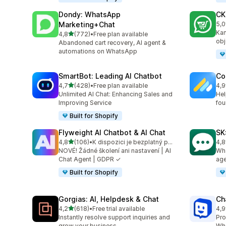
Dondy: WhatsApp
CK
Marketing+Chat
5,0
Cel
Kam
z 5 hvězd
4,8
(772)
•
Free plan available
Celkový počet recenzí: 772
obj
Abandoned cart recovery, AI agent &
automations on WhatsApp
SmartBot: Leading AI Chatbot
Co
z 5 hvězd
4,7
(428)
•
Free plan available
4,9
Celkový počet recenzí: 428
Cel
Unlimited AI Chat: Enhancing Sales and
Hel
Improving Service
fou
Built for Shopify
Flyweight AI Chatbot & AI Chat
SK
z 5 hvězd
4,8
(106)
•
K dispozici je bezplatný plán
4,8
Celkový počet recenzí: 106
Cel
NOVÉ! Žádné školení ani nastavení | AI
Wha
Chat Agent | GDPR ✓
age
Built for Shopify
Gorgias: AI, Helpdesk & Chat
Ch
z 5 hvězd
4,2
(618)
•
Free trial available
4,9
Celkový počet recenzí: 618
Cel
Instantly resolve support inquiries and
Pro
grow your business.
Wha