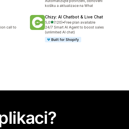
Automatizujte potvrzení, obnovení
košíku a aktualizace na What
Chizy: AI Chatbot & Live Chat
z 5 hvězd
5,0
(120)
•
Free plan available
Celkový počet recenzí: 120
on call to
24/7 Smart AI Agent to boost sales
(unlimited AI chat)
Built for Shopify
plikaci?