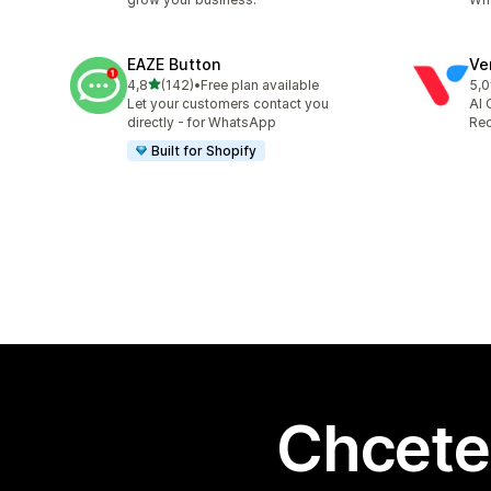
EAZE Button
Ve
z 5 hvězd
4,8
(142)
•
Free plan available
5,0
Celkový počet recenzí: 142
Cel
Let your customers contact you
AI 
directly - for WhatsApp
Rec
Built for Shopify
Chcete 