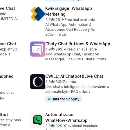
ve Chat
KwikEngage: Whatsapp
able
Marketing
2
LIMITED AI
z 5 hvězd
4,9
(261)
•
Free trial available
Celkový počet recenzí: 261
AI WhatsApp Automation &
Abandoned Cart Recovery for
eCommerce
ive Chat
Chaty Chat Buttons & WhatsApp
z 5 hvězd
K dispozici je bezplatný plán
4,9
(289)
•
Free plan available
9
Celkový počet recenzí: 289
rodej a
Add WhatsApp Chat, Facebook
Messenger, Line & 20+ Chat Buttons
ndoned
CWILL: AI Chatbot&Live Chat
z 5 hvězd
4,8
(83)
•
Zdarma
Celkový počet recenzí: 83
Live chat s inteligentním sledováním a
automatickými FAQ odpov
and chat
pp.
Built for Shopify
tbot
Automatizace
ezplatný plán
WhatFlow‑Whatsapp
yčné AI,
z 5 hvězd
3,9
(329)
•
Bezplatná instalace
Celkový počet recenzí: 329