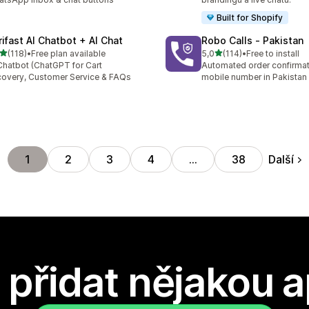
Built for Shopify
rifast AI Chatbot + AI Chat
Robo Calls ‑ Pakistan
z 5 hvězd
z 5 hvězd
(118)
•
Free plan available
5,0
(114)
•
Free to install
kový počet recenzí: 118
Celkový počet recenzí: 114
Chatbot (ChatGPT for Cart
Automated order confirmati
overy, Customer Service & FAQs
mobile number in Pakistan
Další
1
2
3
4
…
38
přidat nějakou a