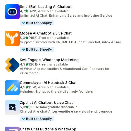
SmartBot: Leading AI Chatbot
stelle su 5
4,7
(428)
•
Free plan available
428 recensioni totali
Unlimited AI Chat: Enhancing Sales and Improving Service
Built for Shopify
Moose AI Chatbot & Live Chat
stelle su 5
5,0
(452)
•
Free plan available
452 recensioni totali
Support customer with UNLIMITED AI chat, livechat, inbox & FAQ
Built for Shopify
KwikEngage: Whatsapp Marketing
stelle su 5
4,9
(261)
•
Free trial available
261 recensioni totali
AI WhatsApp Automation & Abandoned Cart Recovery for
eCommerce
Commslayer: AI Helpdesk & Chat
stelle su 5
4,9
(188)
•
Free plan available
188 recensioni totali
Helpdesk & chat by the ex-Lifetimely founders
Zipchat AI Chatbot & Live Chat
stelle su 5
5,0
(159)
•
Piano gratuito disponibile
159 recensioni totali
Chatbot AI e chat AI per vendite e servizio clienti, ovunque
Built for Shopify
Chaty Chat Buttons & WhatsApp