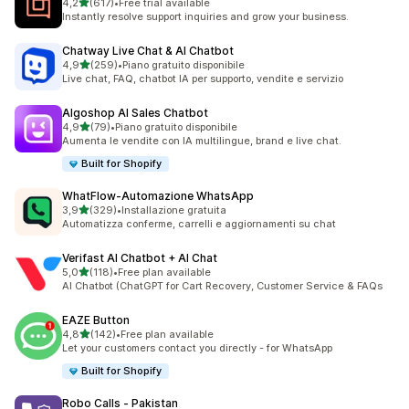
stelle su 5
4,2
(617)
•
Free trial available
617 recensioni totali
Instantly resolve support inquiries and grow your business.
Chatway Live Chat & AI Chatbot
stelle su 5
4,9
(259)
•
Piano gratuito disponibile
259 recensioni totali
Live chat, FAQ, chatbot IA per supporto, vendite e servizio
Algoshop AI Sales Chatbot
stelle su 5
4,9
(79)
•
Piano gratuito disponibile
79 recensioni totali
Aumenta le vendite con IA multilingue, brand e live chat.
Built for Shopify
WhatFlow‑Automazione WhatsApp
stelle su 5
3,9
(329)
•
Installazione gratuita
329 recensioni totali
Automatizza conferme, carrelli e aggiornamenti su chat
Verifast AI Chatbot + AI Chat
stelle su 5
5,0
(118)
•
Free plan available
118 recensioni totali
AI Chatbot (ChatGPT for Cart Recovery, Customer Service & FAQs
EAZE Button
stelle su 5
4,8
(142)
•
Free plan available
142 recensioni totali
Let your customers contact you directly - for WhatsApp
Built for Shopify
Robo Calls ‑ Pakistan