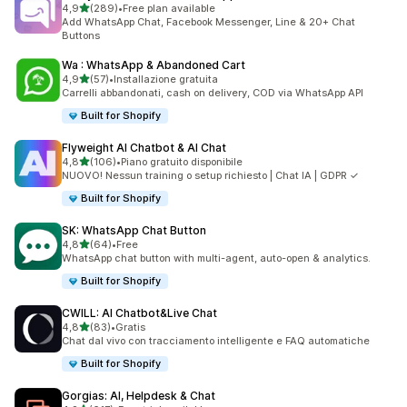
stelle su 5
4,9
(289)
•
Free plan available
289 recensioni totali
Add WhatsApp Chat, Facebook Messenger, Line & 20+ Chat
Buttons
Wa : WhatsApp & Abandoned Cart
stelle su 5
4,9
(57)
•
Installazione gratuita
57 recensioni totali
Carrelli abbandonati, cash on delivery, COD via WhatsApp API
Built for Shopify
Flyweight AI Chatbot & AI Chat
stelle su 5
4,8
(106)
•
Piano gratuito disponibile
106 recensioni totali
NUOVO! Nessun training o setup richiesto | Chat IA | GDPR ✓
Built for Shopify
SK: WhatsApp Chat Button
stelle su 5
4,8
(64)
•
Free
64 recensioni totali
WhatsApp chat button with multi-agent, auto-open & analytics.
Built for Shopify
CWILL: AI Chatbot&Live Chat
stelle su 5
4,8
(83)
•
Gratis
83 recensioni totali
Chat dal vivo con tracciamento intelligente e FAQ automatiche
Built for Shopify
Gorgias: AI, Helpdesk & Chat