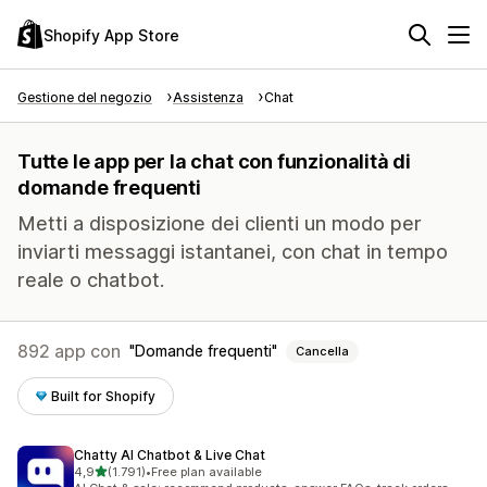
Shopify App Store
Gestione del negozio
Assistenza
Chat
Tutte le app per la chat con funzionalità di
domande frequenti
Metti a disposizione dei clienti un modo per
inviarti messaggi istantanei, con chat in tempo
reale o chatbot.
892 app con
Domande frequenti
Cancella
Built for Shopify
Chatty AI Chatbot & Live Chat
stelle su 5
4,9
(1.791)
•
Free plan available
1791 recensioni totali