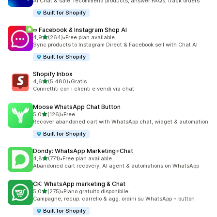
AI Chat & sale: recommend products, answer FAQs, track orders
Built for Shopify
∞ Facebook & Instagram Shop AI
stelle su 5
4,9
(264)
•
Free plan available
264 recensioni totali
Sync products to Instagram Direct & Facebook sell with Chat AI
Built for Shopify
Shopify Inbox
stelle su 5
4,6
(5.480)
•
Gratis
5480 recensioni totali
Connettiti con i clienti e vendi via chat
Moose WhatsApp Chat Button
stelle su 5
5,0
(126)
•
Free
126 recensioni totali
Recover abandoned cart with WhatsApp chat, widget & automation
Built for Shopify
Dondy: WhatsApp Marketing+Chat
stelle su 5
4,8
(771)
•
Free plan available
771 recensioni totali
Abandoned cart recovery, AI agent & automations on WhatsApp
CK: WhatsApp marketing & Chat
stelle su 5
5,0
(275)
•
Piano gratuito disponibile
275 recensioni totali
Campagne, recup. carrello & agg. ordini su WhatsApp + button
Built for Shopify