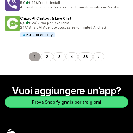
stelle su 5
5,0
(114)
•
Free to install
114 recensioni totali
Automated order confirmation call to mobile number in Pakistan
Chizy: AI Chatbot & Live Chat
stelle su 5
5,0
(120)
•
Free plan available
120 recensioni totali
24/7 Smart AI Agent to boost sales (unlimited AI chat)
Built for Shopify
1
2
3
4
38
Vuoi aggiungere un’app?
Prova Shopify gratis per tre giorni