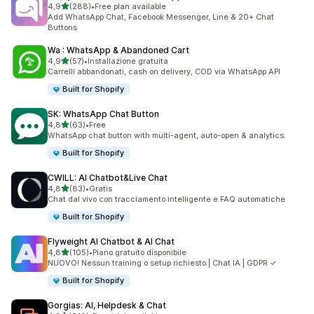
stelle su 5
4,9
(288)
•
Free plan available
288 recensioni totali
Add WhatsApp Chat, Facebook Messenger, Line & 20+ Chat
Buttons
Wa : WhatsApp & Abandoned Cart
stelle su 5
4,9
(57)
•
Installazione gratuita
57 recensioni totali
Carrelli abbandonati, cash on delivery, COD via WhatsApp API
Built for Shopify
SK: WhatsApp Chat Button
stelle su 5
4,8
(63)
•
Free
63 recensioni totali
WhatsApp chat button with multi-agent, auto-open & analytics.
Built for Shopify
CWILL: AI Chatbot&Live Chat
stelle su 5
4,8
(83)
•
Gratis
83 recensioni totali
Chat dal vivo con tracciamento intelligente e FAQ automatiche
Built for Shopify
Flyweight AI Chatbot & AI Chat
stelle su 5
4,8
(105)
•
Piano gratuito disponibile
105 recensioni totali
NUOVO! Nessun training o setup richiesto | Chat IA | GDPR ✓
Built for Shopify
Gorgias: AI, Helpdesk & Chat