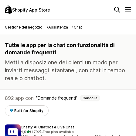
Shopify App Store
Gestione del negozio
Assistenza
Chat
Tutte le app per la chat con funzionalità di
domande frequenti
Metti a disposizione dei clienti un modo per
inviarti messaggi istantanei, con chat in tempo
reale o chatbot.
892 app con
Domande frequenti
Cancella
Built for Shopify
Chatty AI Chatbot & Live Chat
stelle su 5
4,9
(1.792)
•
Free plan available
1792 recensioni totali