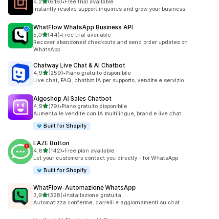
stelle su 5
4,2
(616)
•
Free trial available
616 recensioni totali
Instantly resolve support inquiries and grow your business.
WhatFlow WhatsApp Business API
stelle su 5
5,0
(44)
•
Free trial available
44 recensioni totali
Recover abandoned checkouts and send order updates on
WhatsApp
Chatway Live Chat & AI Chatbot
stelle su 5
4,9
(259)
•
Piano gratuito disponibile
259 recensioni totali
Live chat, FAQ, chatbot IA per supporto, vendite e servizio
Algoshop AI Sales Chatbot
stelle su 5
4,9
(79)
•
Piano gratuito disponibile
79 recensioni totali
Aumenta le vendite con IA multilingue, brand e live chat.
Built for Shopify
EAZE Button
stelle su 5
4,8
(142)
•
Free plan available
142 recensioni totali
Let your customers contact you directly - for WhatsApp
Built for Shopify
WhatFlow‑Automazione WhatsApp
stelle su 5
3,9
(328)
•
Installazione gratuita
328 recensioni totali
Automatizza conferme, carrelli e aggiornamenti su chat