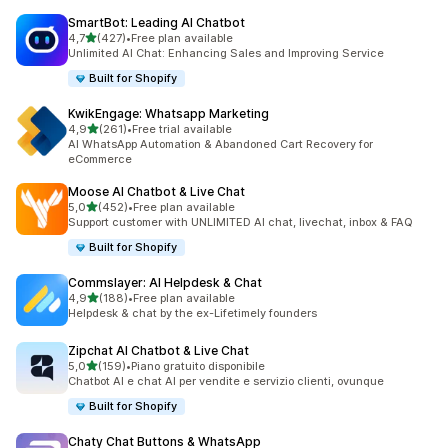
SmartBot: Leading AI Chatbot
stelle su 5
4,7
(427)
•
Free plan available
427 recensioni totali
Unlimited AI Chat: Enhancing Sales and Improving Service
Built for Shopify
KwikEngage: Whatsapp Marketing
stelle su 5
4,9
(261)
•
Free trial available
261 recensioni totali
AI WhatsApp Automation & Abandoned Cart Recovery for
eCommerce
Moose AI Chatbot & Live Chat
stelle su 5
5,0
(452)
•
Free plan available
452 recensioni totali
Support customer with UNLIMITED AI chat, livechat, inbox & FAQ
Built for Shopify
Commslayer: AI Helpdesk & Chat
stelle su 5
4,9
(188)
•
Free plan available
188 recensioni totali
Helpdesk & chat by the ex-Lifetimely founders
Zipchat AI Chatbot & Live Chat
stelle su 5
5,0
(159)
•
Piano gratuito disponibile
159 recensioni totali
Chatbot AI e chat AI per vendite e servizio clienti, ovunque
Built for Shopify
Chaty Chat Buttons & WhatsApp