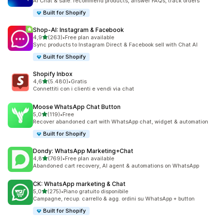
AI Chat & sale: recommend products, answer FAQs, track orders
Built for Shopify
Shop‑AI: Instagram & Facebook
stelle su 5
4,9
(263)
•
Free plan available
263 recensioni totali
Sync products to Instagram Direct & Facebook sell with Chat AI
Built for Shopify
Shopify Inbox
stelle su 5
4,6
(5.480)
•
Gratis
5480 recensioni totali
Connettiti con i clienti e vendi via chat
Moose WhatsApp Chat Button
stelle su 5
5,0
(119)
•
Free
119 recensioni totali
Recover abandoned cart with WhatsApp chat, widget & automation
Built for Shopify
Dondy: WhatsApp Marketing+Chat
stelle su 5
4,8
(769)
•
Free plan available
769 recensioni totali
Abandoned cart recovery, AI agent & automations on WhatsApp
CK: WhatsApp marketing & Chat
stelle su 5
5,0
(275)
•
Piano gratuito disponibile
275 recensioni totali
Campagne, recup. carrello & agg. ordini su WhatsApp + button
Built for Shopify