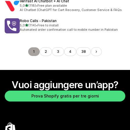
Verifast AI Chatbot + AI Chat
stelle su 5
5,0
(118)
•
Free plan available
118 recensioni totali
AI Chatbot (ChatGPT for Cart Recovery, Customer Service & FAQs
Robo Calls ‑ Pakistan
stelle su 5
5,0
(114)
•
Free to install
114 recensioni totali
Automated order confirmation call to mobile number in Pakistan
1
2
3
4
38
Vuoi aggiungere un’app?
Prova Shopify gratis per tre giorni