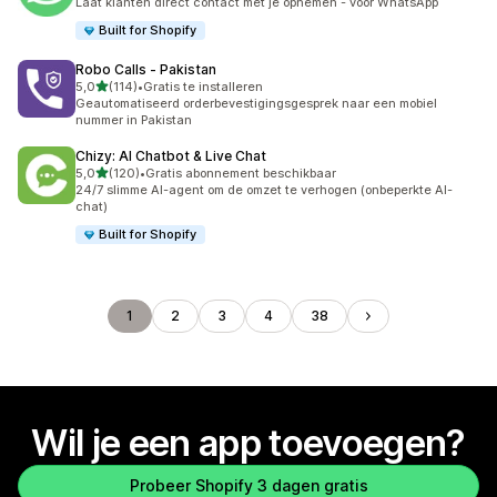
Laat klanten direct contact met je opnemen - voor WhatsApp
Built for Shopify
Robo Calls ‑ Pakistan
van 5 sterren
5,0
(114)
•
Gratis te installeren
114 recensies in totaal
Geautomatiseerd orderbevestigingsgesprek naar een mobiel
nummer in Pakistan
Chizy: AI Chatbot & Live Chat
van 5 sterren
5,0
(120)
•
Gratis abonnement beschikbaar
120 recensies in totaal
24/7 slimme AI-agent om de omzet te verhogen (onbeperkte AI-
chat)
Built for Shopify
1
2
3
4
38
Wil je een app toevoegen?
Probeer Shopify 3 dagen gratis