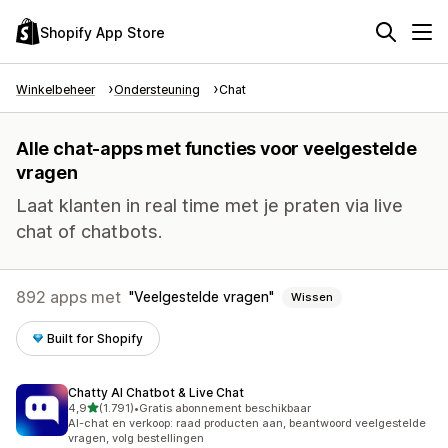
Shopify App Store
Winkelbeheer
Ondersteuning
Chat
Alle chat-apps met functies voor veelgestelde
vragen
Laat klanten in real time met je praten via live
chat of chatbots.
892 apps met
Veelgestelde vragen
Wissen
Built for Shopify
Chatty AI Chatbot & Live Chat
van 5 sterren
4,9
(1.791)
•
Gratis abonnement beschikbaar
1791 recensies in totaal
AI-chat en verkoop: raad producten aan, beantwoord veelgestelde
vragen, volg bestellingen