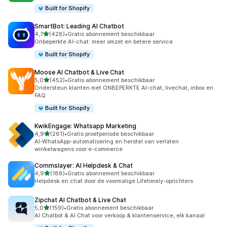
Built for Shopify
SmartBot: Leading AI Chatbot
van 5 sterren
4,7
(428)
•
Gratis abonnement beschikbaar
428 recensies in totaal
Onbeperkte AI-chat: meer omzet en betere service
Built for Shopify
Moose AI Chatbot & Live Chat
van 5 sterren
5,0
(452)
•
Gratis abonnement beschikbaar
452 recensies in totaal
Ondersteun klanten met ONBEPERKTE AI-chat, livechat, inbox en
FAQ
Built for Shopify
KwikEngage: Whatsapp Marketing
van 5 sterren
4,9
(261)
•
Gratis proefperiode beschikbaar
261 recensies in totaal
AI-WhatsApp-automatisering en herstel van verlaten
winkelwagens voor e-commerce
Commslayer: AI Helpdesk & Chat
van 5 sterren
4,9
(188)
•
Gratis abonnement beschikbaar
188 recensies in totaal
Helpdesk en chat door de voormalige Lifetimely-oprichters
Zipchat AI Chatbot & Live Chat
van 5 sterren
5,0
(159)
•
Gratis abonnement beschikbaar
159 recensies in totaal
AI Chatbot & AI Chat voor verkoop & klantenservice, elk kanaal