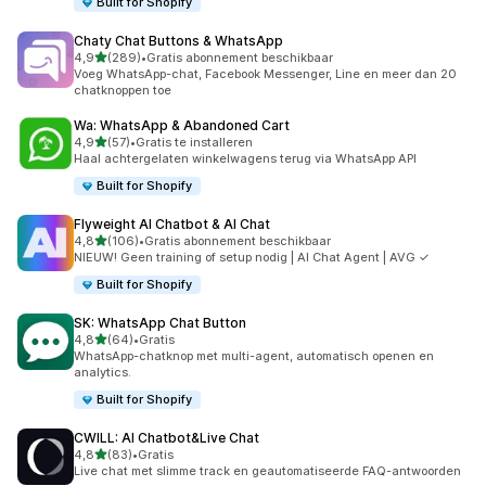
Built for Shopify
Chaty Chat Buttons & WhatsApp
van 5 sterren
4,9
(289)
•
Gratis abonnement beschikbaar
289 recensies in totaal
Voeg WhatsApp-chat, Facebook Messenger, Line en meer dan 20
chatknoppen toe
Wa: WhatsApp & Abandoned Cart
van 5 sterren
4,9
(57)
•
Gratis te installeren
57 recensies in totaal
Haal achtergelaten winkelwagens terug via WhatsApp API
Built for Shopify
Flyweight AI Chatbot & AI Chat
van 5 sterren
4,8
(106)
•
Gratis abonnement beschikbaar
106 recensies in totaal
NIEUW! Geen training of setup nodig | AI Chat Agent | AVG ✓
Built for Shopify
SK: WhatsApp Chat Button
van 5 sterren
4,8
(64)
•
Gratis
64 recensies in totaal
WhatsApp-chatknop met multi-agent, automatisch openen en
analytics.
Built for Shopify
CWILL: AI Chatbot&Live Chat
van 5 sterren
4,8
(83)
•
Gratis
83 recensies in totaal
Live chat met slimme track en geautomatiseerde FAQ-antwoorden