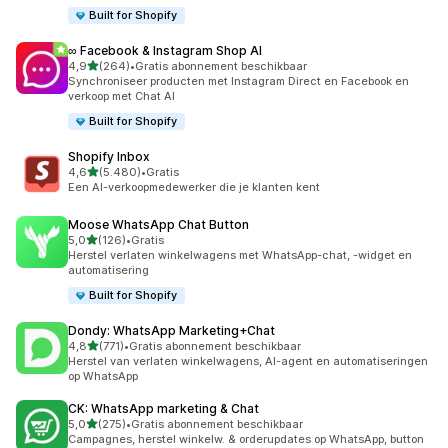
Built for Shopify
∞ Facebook & Instagram Shop AI
van 5 sterren
4,9
(264)
•
Gratis abonnement beschikbaar
264 recensies in totaal
Synchroniseer producten met Instagram Direct en Facebook en
verkoop met Chat AI
Built for Shopify
Shopify Inbox
van 5 sterren
4,6
(5.480)
•
Gratis
5480 recensies in totaal
Een AI-verkoopmedewerker die je klanten kent
Moose WhatsApp Chat Button
van 5 sterren
5,0
(126)
•
Gratis
126 recensies in totaal
Herstel verlaten winkelwagens met WhatsApp-chat, -widget en
automatisering
Built for Shopify
Dondy: WhatsApp Marketing+Chat
van 5 sterren
4,8
(771)
•
Gratis abonnement beschikbaar
771 recensies in totaal
Herstel van verlaten winkelwagens, AI-agent en automatiseringen
op WhatsApp
CK: WhatsApp marketing & Chat
van 5 sterren
5,0
(275)
•
Gratis abonnement beschikbaar
275 recensies in totaal
Campagnes, herstel winkelw. & orderupdates op WhatsApp, button