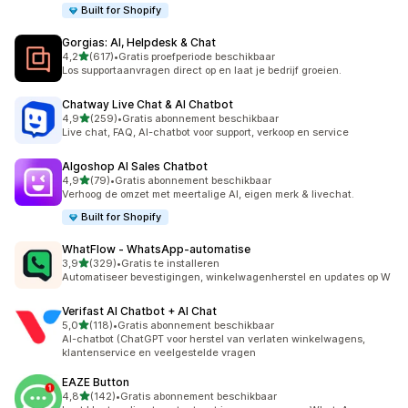
Built for Shopify
Gorgias: AI, Helpdesk & Chat
van 5 sterren
4,2
(617)
•
Gratis proefperiode beschikbaar
617 recensies in totaal
Los supportaanvragen direct op en laat je bedrijf groeien.
Chatway Live Chat & AI Chatbot
van 5 sterren
4,9
(259)
•
Gratis abonnement beschikbaar
259 recensies in totaal
Live chat, FAQ, AI-chatbot voor support, verkoop en service
Algoshop AI Sales Chatbot
van 5 sterren
4,9
(79)
•
Gratis abonnement beschikbaar
79 recensies in totaal
Verhoog de omzet met meertalige AI, eigen merk & livechat.
Built for Shopify
WhatFlow ‑ WhatsApp‑automatise
van 5 sterren
3,9
(329)
•
Gratis te installeren
329 recensies in totaal
Automatiseer bevestigingen, winkelwagenherstel en updates op W
Verifast AI Chatbot + AI Chat
van 5 sterren
5,0
(118)
•
Gratis abonnement beschikbaar
118 recensies in totaal
AI-chatbot (ChatGPT voor herstel van verlaten winkelwagens,
klantenservice en veelgestelde vragen
EAZE Button
van 5 sterren
4,8
(142)
•
Gratis abonnement beschikbaar
142 recensies in totaal