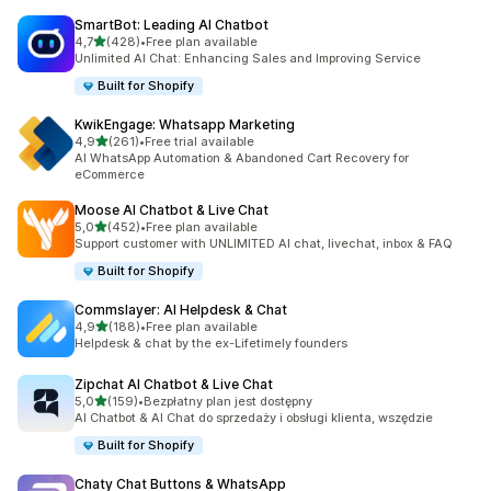
SmartBot: Leading AI Chatbot
na 5 gwiazdek
4,7
(428)
•
Free plan available
Łączna liczba recenzji: 428
Unlimited AI Chat: Enhancing Sales and Improving Service
Built for Shopify
KwikEngage: Whatsapp Marketing
na 5 gwiazdek
4,9
(261)
•
Free trial available
Łączna liczba recenzji: 261
AI WhatsApp Automation & Abandoned Cart Recovery for
eCommerce
Moose AI Chatbot & Live Chat
na 5 gwiazdek
5,0
(452)
•
Free plan available
Łączna liczba recenzji: 452
Support customer with UNLIMITED AI chat, livechat, inbox & FAQ
Built for Shopify
Commslayer: AI Helpdesk & Chat
na 5 gwiazdek
4,9
(188)
•
Free plan available
Łączna liczba recenzji: 188
Helpdesk & chat by the ex-Lifetimely founders
Zipchat AI Chatbot & Live Chat
na 5 gwiazdek
5,0
(159)
•
Bezpłatny plan jest dostępny
Łączna liczba recenzji: 159
AI Chatbot & AI Chat do sprzedaży i obsługi klienta, wszędzie
Built for Shopify
Chaty Chat Buttons & WhatsApp