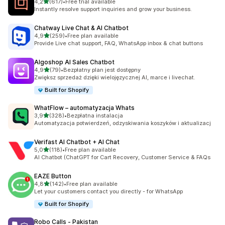
na 5 gwiazdek
4,2
(617)
•
Free trial available
Łączna liczba recenzji: 617
Instantly resolve support inquiries and grow your business.
Chatway Live Chat & AI Chatbot
na 5 gwiazdek
4,9
(259)
•
Free plan available
Łączna liczba recenzji: 259
Provide Live chat support, FAQ, WhatsApp inbox & chat buttons
Algoshop AI Sales Chatbot
na 5 gwiazdek
4,9
(79)
•
Bezpłatny plan jest dostępny
Łączna liczba recenzji: 79
Zwiększ sprzedaż dzięki wielojęzycznej AI, marce i livechat.
Built for Shopify
WhatFlow – automatyzacja Whats
na 5 gwiazdek
3,9
(328)
•
Bezpłatna instalacja
Łączna liczba recenzji: 328
Automatyzacja potwierdzeń, odzyskiwania koszyków i aktualizacj
Verifast AI Chatbot + AI Chat
na 5 gwiazdek
5,0
(118)
•
Free plan available
Łączna liczba recenzji: 118
AI Chatbot (ChatGPT for Cart Recovery, Customer Service & FAQs
EAZE Button
na 5 gwiazdek
4,8
(142)
•
Free plan available
Łączna liczba recenzji: 142
Let your customers contact you directly - for WhatsApp
Built for Shopify
Robo Calls ‑ Pakistan