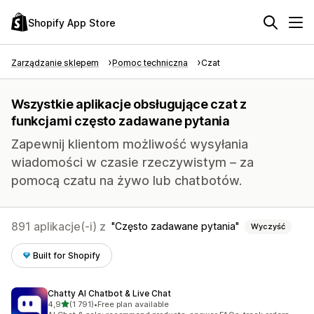
Shopify App Store
Zarządzanie sklepem
Pomoc techniczna
Czat
Wszystkie aplikacje obsługujące czat z
funkcjami często zadawane pytania
Zapewnij klientom możliwość wysyłania
wiadomości w czasie rzeczywistym – za
pomocą czatu na żywo lub chatbotów.
891 aplikacje(-i) z
Często zadawane pytania
Wyczyść
Built for Shopify
Chatty AI Chatbot & Live Chat
na 5 gwiazdek
4,9
(1 791)
•
Free plan available
Łączna liczba recenzji: 1791