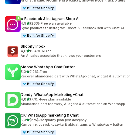
AI Chat & sale: recommend products, answer FAQs, track orders
Built for Shopify
∞ Facebook & Instagram Shop AI
na 5 gwiazdek
4,9
(263)
•
Free plan available
Łączna liczba recenzji: 263
Sync products to Instagram Direct & Facebook sell with Chat AI
Built for Shopify
Shopify Inbox
na 5 gwiazdek
4,6
(5 480)
•
Free
Łączna liczba recenzji: 5480
An AI sales associate that knows your customers
Moose WhatsApp Chat Button
na 5 gwiazdek
5,0
(126)
•
Free
Łączna liczba recenzji: 126
Recover abandoned cart with WhatsApp chat, widget & automation
Built for Shopify
Dondy: WhatsApp Marketing+Chat
na 5 gwiazdek
4,8
(770)
•
Free plan available
Łączna liczba recenzji: 770
Abandoned cart recovery, AI agent & automations on WhatsApp
CK: WhatsApp marketing & Chat
na 5 gwiazdek
5,0
(275)
•
Bezpłatny plan jest dostępny
Łączna liczba recenzji: 275
Kampanie, odzysk koszyka & aktual. zam. w WhatsApp + button
Built for Shopify