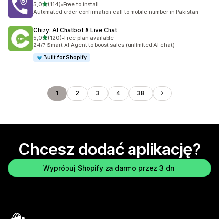
na 5 gwiazdek
5,0
(114)
•
Free to install
Łączna liczba recenzji: 114
Automated order confirmation call to mobile number in Pakistan
Chizy: AI Chatbot & Live Chat
na 5 gwiazdek
5,0
(120)
•
Free plan available
Łączna liczba recenzji: 120
24/7 Smart AI Agent to boost sales (unlimited AI chat)
Built for Shopify
1
2
3
4
38
Chcesz dodać aplikację?
Wypróbuj Shopify za darmo przez 3 dni