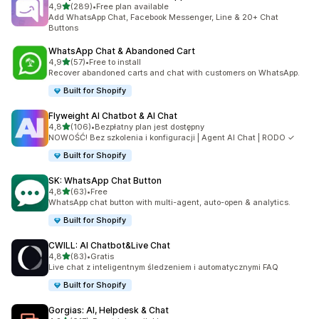
na 5 gwiazdek
4,9
(289)
•
Free plan available
Łączna liczba recenzji: 289
Add WhatsApp Chat, Facebook Messenger, Line & 20+ Chat
Buttons
WhatsApp Chat & Abandoned Cart
na 5 gwiazdek
4,9
(57)
•
Free to install
Łączna liczba recenzji: 57
Recover abandoned carts and chat with customers on WhatsApp.
Built for Shopify
Flyweight AI Chatbot & AI Chat
na 5 gwiazdek
4,8
(106)
•
Bezpłatny plan jest dostępny
Łączna liczba recenzji: 106
NOWOŚĆ! Bez szkolenia i konfiguracji | Agent AI Chat | RODO ✓
Built for Shopify
SK: WhatsApp Chat Button
na 5 gwiazdek
4,8
(63)
•
Free
Łączna liczba recenzji: 63
WhatsApp chat button with multi-agent, auto-open & analytics.
Built for Shopify
CWILL: AI Chatbot&Live Chat
na 5 gwiazdek
4,8
(83)
•
Gratis
Łączna liczba recenzji: 83
Live chat z inteligentnym śledzeniem i automatycznymi FAQ
Built for Shopify
Gorgias: AI, Helpdesk & Chat