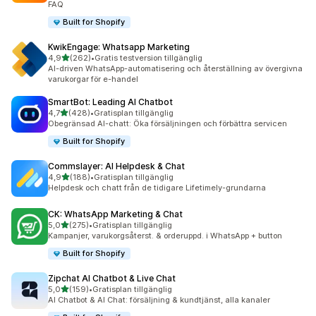
FAQ
Built for Shopify
KwikEngage: Whatsapp Marketing
av 5 stjärnor
4,9
(262)
•
Gratis testversion tillgänglig
262 recensioner totalt
AI-driven WhatsApp-automatisering och återställning av övergivna
varukorgar för e-handel
SmartBot: Leading AI Chatbot
av 5 stjärnor
4,7
(428)
•
Gratisplan tillgänglig
428 recensioner totalt
Obegränsad AI-chatt: Öka försäljningen och förbättra servicen
Built for Shopify
Commslayer: AI Helpdesk & Chat
av 5 stjärnor
4,9
(188)
•
Gratisplan tillgänglig
188 recensioner totalt
Helpdesk och chatt från de tidigare Lifetimely-grundarna
CK: WhatsApp Marketing & Chat
av 5 stjärnor
5,0
(275)
•
Gratisplan tillgänglig
275 recensioner totalt
Kampanjer, varukorgsåterst. & orderuppd. i WhatsApp + button
Built for Shopify
Zipchat AI Chatbot & Live Chat
av 5 stjärnor
5,0
(159)
•
Gratisplan tillgänglig
159 recensioner totalt
AI Chatbot & AI Chat: försäljning & kundtjänst, alla kanaler