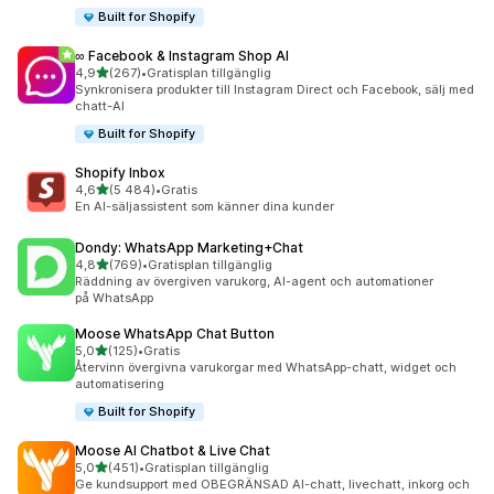
Built for Shopify
∞ Facebook & Instagram Shop AI
av 5 stjärnor
4,9
(267)
•
Gratisplan tillgänglig
267 recensioner totalt
Synkronisera produkter till Instagram Direct och Facebook, sälj med
chatt-AI
Built for Shopify
Shopify Inbox
av 5 stjärnor
4,6
(5 484)
•
Gratis
5484 recensioner totalt
En AI-säljassistent som känner dina kunder
Dondy: WhatsApp Marketing+Chat
av 5 stjärnor
4,8
(769)
•
Gratisplan tillgänglig
769 recensioner totalt
Räddning av övergiven varukorg, AI-agent och automationer
på WhatsApp
Moose WhatsApp Chat Button
av 5 stjärnor
5,0
(125)
•
Gratis
125 recensioner totalt
Återvinn övergivna varukorgar med WhatsApp-chatt, widget och
automatisering
Built for Shopify
Moose AI Chatbot & Live Chat
av 5 stjärnor
5,0
(451)
•
Gratisplan tillgänglig
451 recensioner totalt
Ge kundsupport med OBEGRÄNSAD AI-chatt, livechatt, inkorg och