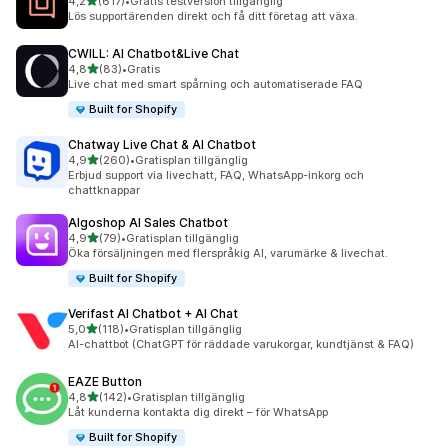
av 5 stjärnor
4,2
(617)
•
Gratis testversion tillgänglig
617 recensioner totalt
Lös supportärenden direkt och få ditt företag att växa.
CWILL: AI Chatbot&Live Chat
av 5 stjärnor
4,8
(83)
•
Gratis
83 recensioner totalt
Live chat med smart spårning och automatiserade FAQ
Built for Shopify
Chatway Live Chat & AI Chatbot
av 5 stjärnor
4,9
(260)
•
Gratisplan tillgänglig
260 recensioner totalt
Erbjud support via livechatt, FAQ, WhatsApp-inkorg och
chattknappar
Algoshop AI Sales Chatbot
av 5 stjärnor
4,9
(79)
•
Gratisplan tillgänglig
79 recensioner totalt
Öka försäljningen med flerspråkig AI, varumärke & livechat.
Built for Shopify
Verifast AI Chatbot + AI Chat
av 5 stjärnor
5,0
(118)
•
Gratisplan tillgänglig
118 recensioner totalt
AI-chattbot (ChatGPT för räddade varukorgar, kundtjänst & FAQ)
EAZE Button
av 5 stjärnor
4,8
(142)
•
Gratisplan tillgänglig
142 recensioner totalt
Låt kunderna kontakta dig direkt – för WhatsApp
Built for Shopify