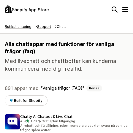
Shopify App Store
Butikshantering
Support
Chatt
Alla chattappar med funktioner för vanliga
frågor (faq)
Med livechatt och chattbottar kan kunderna
kommunicera med dig i realtid.
891 appar med
Vanliga frågor (FAQ)
Rensa
Built for Shopify
Chatty AI Chatbot & Live Chat
av 5 stjärnor
4,9
(1 787)
•
Gratisplan tillgänglig
1787 recensioner totalt
AI-chatt och försäljning: rekommendera produkter, svara på vanliga
frågor, spåra ordrar