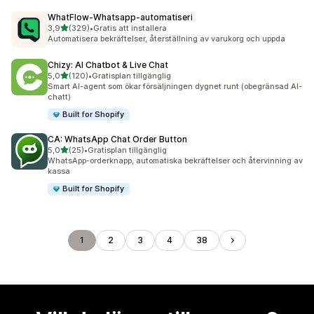
WhatFlow‑Whatsapp‑automatiseri
av 5 stjärnor
3,9
(329)
•
Gratis att installera
329 recensioner totalt
Automatisera bekräftelser, återställning av varukorg och uppda
Chizy: AI Chatbot & Live Chat
av 5 stjärnor
5,0
(120)
•
Gratisplan tillgänglig
120 recensioner totalt
Smart AI-agent som ökar försäljningen dygnet runt (obegränsad AI-
chatt)
Built for Shopify
CA: WhatsApp Chat Order Button
av 5 stjärnor
5,0
(25)
•
Gratisplan tillgänglig
25 recensioner totalt
WhatsApp-orderknapp, automatiska bekräftelser och återvinning av
kassa
Built for Shopify
1
2
3
4
38