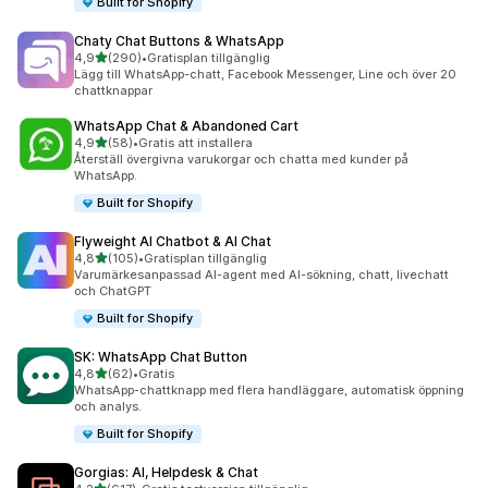
Built for Shopify
Chaty Chat Buttons & WhatsApp
av 5 stjärnor
4,9
(290)
•
Gratisplan tillgänglig
290 recensioner totalt
Lägg till WhatsApp-chatt, Facebook Messenger, Line och över 20
chattknappar
WhatsApp Chat & Abandoned Cart
av 5 stjärnor
4,9
(58)
•
Gratis att installera
58 recensioner totalt
Återställ övergivna varukorgar och chatta med kunder på
WhatsApp.
Built for Shopify
Flyweight AI Chatbot & AI Chat
av 5 stjärnor
4,8
(105)
•
Gratisplan tillgänglig
105 recensioner totalt
Varumärkesanpassad AI-agent med AI-sökning, chatt, livechatt
och ChatGPT
Built for Shopify
SK: WhatsApp Chat Button
av 5 stjärnor
4,8
(62)
•
Gratis
62 recensioner totalt
WhatsApp-chattknapp med flera handläggare, automatisk öppning
och analys.
Built for Shopify
Gorgias: AI, Helpdesk & Chat