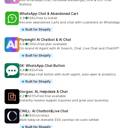
Add WhatsApp Chat, Facebook Messenger, Line & 20+ Chat
Buttons
WhatsApp Chat & Abandoned Cart
5 yıldız üzerinden
4,9
(58)
•
Free to install
toplam 58 değerlendirme
Recover abandoned carts and chat with customers on WhatsApp.
Built for Shopify
Flyweight AI Chatbot & AI Chat
5 yıldız üzerinden
4,8
(105)
•
Free plan available
toplam 105 değerlendirme
On-brand AI Agent with AI Search, Chat, Live Chat and ChatGPT
Built for Shopify
SK: WhatsApp Chat Button
5 yıldız üzerinden
4,8
(62)
•
Free
toplam 62 değerlendirme
WhatsApp chat button with multi-agent, auto-open & analytics.
Built for Shopify
Gorgias: AI, Helpdesk & Chat
5 yıldız üzerinden
4,2
(617)
•
Free trial available
toplam 617 değerlendirme
Instantly resolve support inquiries and grow your business.
CWILL: AI Chatbot&Live Chat
5 yıldız üzerinden
4,8
(83)
•
Ücretsiz
toplam 83 değerlendirme
Akıllı takip ve otomatik SSS yanıtları ile canlı sohbet
Built for Shopify