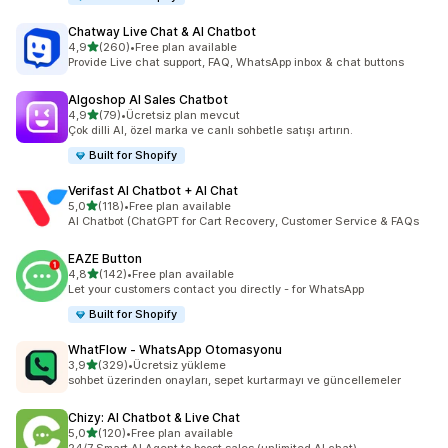
Chatway Live Chat & AI Chatbot
5 yıldız üzerinden
4,9
(260)
•
Free plan available
toplam 260 değerlendirme
Provide Live chat support, FAQ, WhatsApp inbox & chat buttons
Algoshop AI Sales Chatbot
5 yıldız üzerinden
4,9
(79)
•
Ücretsiz plan mevcut
toplam 79 değerlendirme
Çok dilli AI, özel marka ve canlı sohbetle satışı artırın.
Built for Shopify
Verifast AI Chatbot + AI Chat
5 yıldız üzerinden
5,0
(118)
•
Free plan available
toplam 118 değerlendirme
AI Chatbot (ChatGPT for Cart Recovery, Customer Service & FAQs
EAZE Button
5 yıldız üzerinden
4,8
(142)
•
Free plan available
toplam 142 değerlendirme
Let your customers contact you directly - for WhatsApp
Built for Shopify
WhatFlow ‑ WhatsApp Otomasyonu
5 yıldız üzerinden
3,9
(329)
•
Ücretsiz yükleme
toplam 329 değerlendirme
sohbet üzerinden onayları, sepet kurtarmayı ve güncellemeler
Chizy: AI Chatbot & Live Chat
5 yıldız üzerinden
5,0
(120)
•
Free plan available
toplam 120 değerlendirme