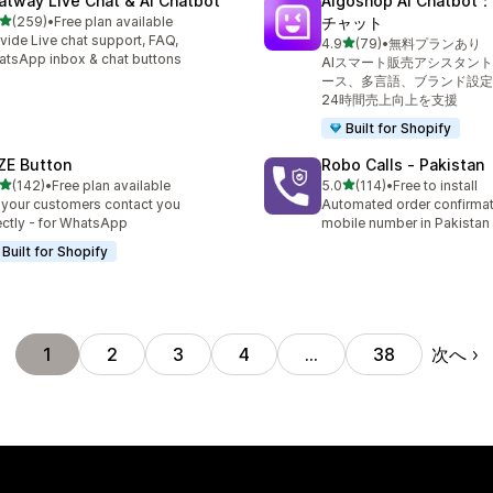
atway Live Chat & AI Chatbot
Algoshop AI Chatbo
5つ星中
(259)
•
Free plan available
チャット
計レビュー数：259件
vide Live chat support, FAQ,
5つ星中
4.9
(79)
•
無料プランあり
合計レビュー数：79件
tsApp inbox & chat buttons
AIスマート販売アシスタン
ース、多言語、ブランド設定
24時間売上向上を支援
Built for Shopify
ZE Button
Robo Calls ‑ Pakistan
5つ星中
5つ星中
(142)
•
Free plan available
5.0
(114)
•
Free to install
計レビュー数：142件
合計レビュー数：114件
 your customers contact you
Automated order confirmati
ectly - for WhatsApp
mobile number in Pakistan
Built for Shopify
次へ
1
2
3
4
…
38