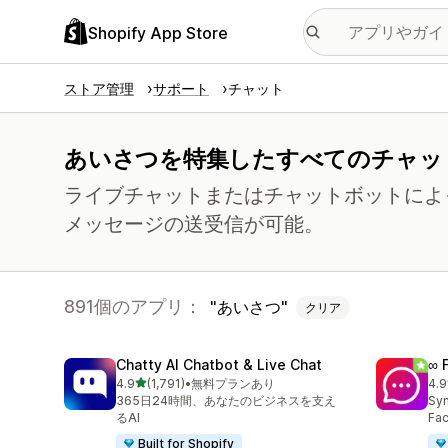
Shopify App Store
ストア管理
サポート
チャット
あいさつを特集したすべてのチャッ
ライブチャットまたはチャットボットによ
メッセージの送受信が可能。
891個のアプリ：
あいさつ
クリア
Chatty AI Chatbot & Live Chat
∞ 
5つ星中
4.9
(1,791)
•
無料プランあり
4.9
合計レビュー数：1791件
合
365日24時間、あなたのビジネスを支え
Syn
るAI
Fac
Built for Shopify