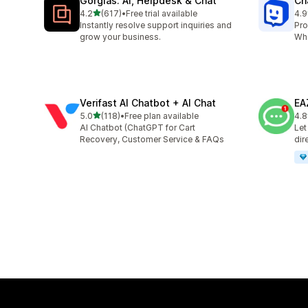
Gorgias: AI, Helpdesk & Chat
Ch
5つ星中
4.2
(617)
•
Free trial available
4.9
合計レビュー数：617件
合
Instantly resolve support inquiries and
Pro
grow your business.
Wha
Verifast AI Chatbot + AI Chat
EA
5つ星中
5.0
(118)
•
Free plan available
4.8
合計レビュー数：118件
合
AI Chatbot (ChatGPT for Cart
Let
Recovery, Customer Service & FAQs
dir