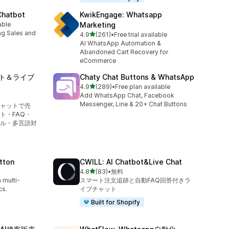
Chatbot
KwikEngage: Whatsapp
able
Marketing
ng Sales and
5つ星中
4.9
(261)
•
Free trial available
合計レビュー数：261件
AI WhatsApp Automation &
Abandoned Cart Recovery for
eCommerce
ボット＆ライブ
Chaty Chat Buttons & WhatsApp
5つ星中
4.9
(289)
•
Free plan available
合計レビュー数：289件
Add WhatsApp Chat, Facebook
Messenger, Line & 20+ Chat Buttons
チャットで売
ト・FAQ・
ル・多言語対
tton
CWILL: AI Chatbot&Live Chat
5つ星中
4.8
(83)
•
無料
合計レビュー数：83件
 multi-
スマート注文追跡と自動FAQ回答付きラ
cs.
イブチャット
Built for Shopify