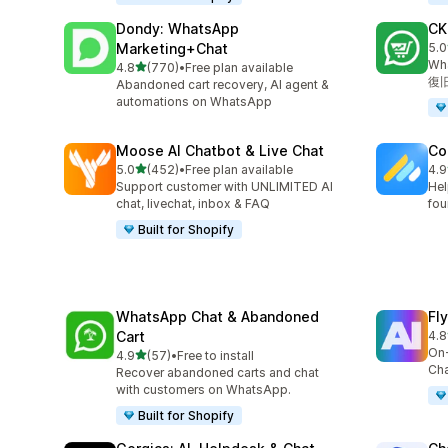
Dondy: WhatsApp
CK
Marketing+Chat
5.0
合
W
5つ星中
4.8
(770)
•
Free plan available
合計レビュー数：770件
復
Abandoned cart recovery, AI agent &
automations on WhatsApp
Moose AI Chatbot & Live Chat
Co
5つ星中
5.0
(452)
•
Free plan available
4.9
合計レビュー数：452件
合
Support customer with UNLIMITED AI
Hel
chat, livechat, inbox & FAQ
fou
Built for Shopify
WhatsApp Chat & Abandoned
Fl
Cart
4.8
合
On-
5つ星中
4.9
(57)
•
Free to install
合計レビュー数：57件
Cha
Recover abandoned carts and chat
with customers on WhatsApp.
Built for Shopify