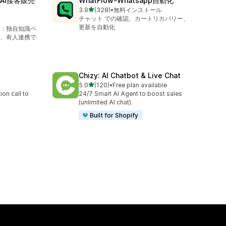
t：AI接客販売
WhatFlow‑Whatsapp自動化
5つ星中
3.9
(328)
•
無料インストール
合計レビュー数：328件
チャット での確認、カートリカバリー、
更新を自動化
ト：独自知識ベ
、有人連携で
Chizy: AI Chatbot & Live Chat
5つ星中
5.0
(120)
•
Free plan available
合計レビュー数：120件
on call to
24/7 Smart AI Agent to boost sales
(unlimited AI chat)
Built for Shopify