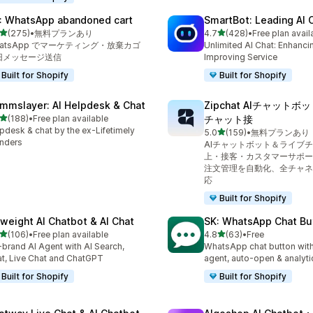
: WhatsApp abandoned cart
SmartBot: Leading AI 
5つ星中
5つ星中
(275)
•
無料プランあり
4.7
(428)
•
Free plan avail
計レビュー数：275件
合計レビュー数：428件
hatsApp でマーケティング・放棄カゴ
Unlimited AI Chat: Enhanci
旧メッセージ送信
Improving Service
Built for Shopify
Built for Shopify
mmslayer: AI Helpdesk & Chat
Zipchat AIチャット
5つ星中
(188)
•
Free plan available
チャット接
計レビュー数：188件
pdesk & chat by the ex-Lifetimely
5つ星中
5.0
(159)
•
無料プランあり
合計レビュー数：159件
nders
AIチャットボット＆ライブ
上・接客・カスタマーサポー
注文管理を自動化、全チャネ
応
Built for Shopify
yweight AI Chatbot & AI Chat
SK: WhatsApp Chat Bu
5つ星中
5つ星中
(106)
•
Free plan available
4.8
(63)
•
Free
計レビュー数：106件
合計レビュー数：63件
brand AI Agent with AI Search,
WhatsApp chat button with
t, Live Chat and ChatGPT
agent, auto-open & analyti
Built for Shopify
Built for Shopify