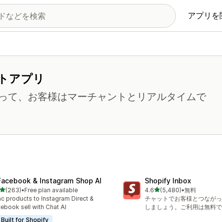
アプリを
トアプリ
って、お客様はマーチャントとリアルタイムで
Facebook & Instagram Shop AI
Shopify Inbox
5つ星中
5つ星中
(263)
•
Free plan available
4.6
(5,480)
•
無料
計レビュー数：263件
合計レビュー数：5480件
c products to Instagram Direct &
チャットでお客様とつながっ
ebook sell with Chat AI
しましょう。ご利用は無料で
Built for Shopify