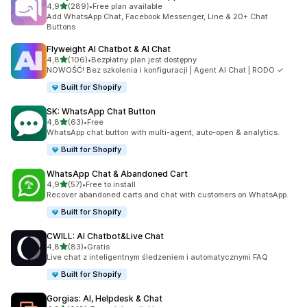
na 5 gwiazdek
4,9
(289)
•
Free plan available
Łączna liczba recenzji: 289
Add WhatsApp Chat, Facebook Messenger, Line & 20+ Chat
Buttons
Flyweight AI Chatbot & AI Chat
na 5 gwiazdek
4,8
(106)
•
Bezpłatny plan jest dostępny
Łączna liczba recenzji: 106
NOWOŚĆ! Bez szkolenia i konfiguracji | Agent AI Chat | RODO ✓
Built for Shopify
SK: WhatsApp Chat Button
na 5 gwiazdek
4,8
(63)
•
Free
Łączna liczba recenzji: 63
WhatsApp chat button with multi-agent, auto-open & analytics.
Built for Shopify
WhatsApp Chat & Abandoned Cart
na 5 gwiazdek
4,9
(57)
•
Free to install
Łączna liczba recenzji: 57
Recover abandoned carts and chat with customers on WhatsApp.
Built for Shopify
CWILL: AI Chatbot&Live Chat
na 5 gwiazdek
4,8
(83)
•
Gratis
Łączna liczba recenzji: 83
Live chat z inteligentnym śledzeniem i automatycznymi FAQ
Built for Shopify
Gorgias: AI, Helpdesk & Chat