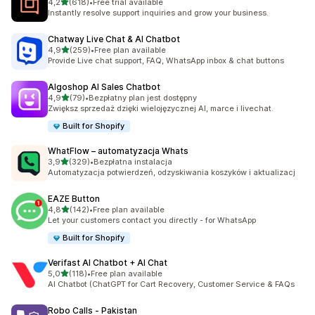
na 5 gwiazdek
4,2
(618)
•
Free trial available
Łączna liczba recenzji: 618
Instantly resolve support inquiries and grow your business.
Chatway Live Chat & AI Chatbot
na 5 gwiazdek
4,9
(259)
•
Free plan available
Łączna liczba recenzji: 259
Provide Live chat support, FAQ, WhatsApp inbox & chat buttons
Algoshop AI Sales Chatbot
na 5 gwiazdek
4,9
(79)
•
Bezpłatny plan jest dostępny
Łączna liczba recenzji: 79
Zwiększ sprzedaż dzięki wielojęzycznej AI, marce i livechat.
Built for Shopify
WhatFlow – automatyzacja Whats
na 5 gwiazdek
3,9
(329)
•
Bezpłatna instalacja
Łączna liczba recenzji: 329
Automatyzacja potwierdzeń, odzyskiwania koszyków i aktualizacj
EAZE Button
na 5 gwiazdek
4,8
(142)
•
Free plan available
Łączna liczba recenzji: 142
Let your customers contact you directly - for WhatsApp
Built for Shopify
Verifast AI Chatbot + AI Chat
na 5 gwiazdek
5,0
(118)
•
Free plan available
Łączna liczba recenzji: 118
AI Chatbot (ChatGPT for Cart Recovery, Customer Service & FAQs
Robo Calls ‑ Pakistan