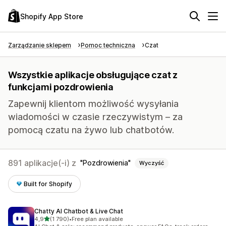
Shopify App Store
Zarządzanie sklepem
Pomoc techniczna
Czat
Wszystkie aplikacje obsługujące czat z
funkcjami pozdrowienia
Zapewnij klientom możliwość wysyłania
wiadomości w czasie rzeczywistym – za
pomocą czatu na żywo lub chatbotów.
891 aplikacje(-i) z
Pozdrowienia
Wyczyść
Built for Shopify
Chatty AI Chatbot & Live Chat
na 5 gwiazdek
4,9
(1 790)
•
Free plan available
Łączna liczba recenzji: 1790