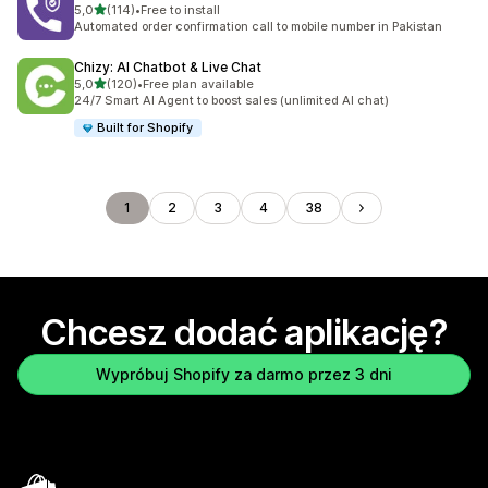
na 5 gwiazdek
5,0
(114)
•
Free to install
Łączna liczba recenzji: 114
Automated order confirmation call to mobile number in Pakistan
Chizy: AI Chatbot & Live Chat
na 5 gwiazdek
5,0
(120)
•
Free plan available
Łączna liczba recenzji: 120
24/7 Smart AI Agent to boost sales (unlimited AI chat)
Built for Shopify
1
2
3
4
38
Chcesz dodać aplikację?
Wypróbuj Shopify za darmo przez 3 dni