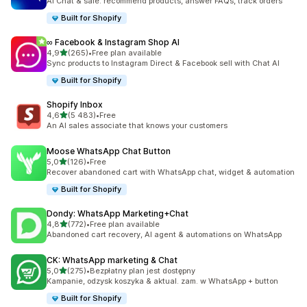
AI Chat & sale: recommend products, answer FAQs, track orders
Built for Shopify
∞ Facebook & Instagram Shop AI
na 5 gwiazdek
4,9
(265)
•
Free plan available
Łączna liczba recenzji: 265
Sync products to Instagram Direct & Facebook sell with Chat AI
Built for Shopify
Shopify Inbox
na 5 gwiazdek
4,6
(5 483)
•
Free
Łączna liczba recenzji: 5483
An AI sales associate that knows your customers
Moose WhatsApp Chat Button
na 5 gwiazdek
5,0
(126)
•
Free
Łączna liczba recenzji: 126
Recover abandoned cart with WhatsApp chat, widget & automation
Built for Shopify
Dondy: WhatsApp Marketing+Chat
na 5 gwiazdek
4,8
(772)
•
Free plan available
Łączna liczba recenzji: 772
Abandoned cart recovery, AI agent & automations on WhatsApp
CK: WhatsApp marketing & Chat
na 5 gwiazdek
5,0
(275)
•
Bezpłatny plan jest dostępny
Łączna liczba recenzji: 275
Kampanie, odzysk koszyka & aktual. zam. w WhatsApp + button
Built for Shopify