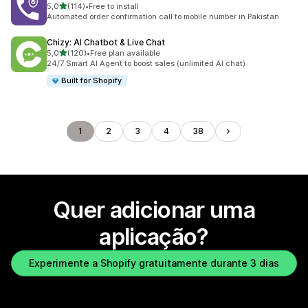
de 5 estrelas
5,0
(114)
•
Free to install
114 total de avaliações
Automated order confirmation call to mobile number in Pakistan
Chizy: AI Chatbot & Live Chat
de 5 estrelas
5,0
(120)
•
Free plan available
120 total de avaliações
24/7 Smart AI Agent to boost sales (unlimited AI chat)
Built for Shopify
1
2
3
4
38
Quer adicionar uma
aplicação?
Experimente a Shopify gratuitamente durante 3 dias