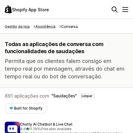
Shopify App Store
Gestão da loja
Assistência
Conversa
Todas as aplicações de conversa com
funcionalidades de saudações
Permita que os clientes falem consigo em
tempo real por mensagem, através do chat em
tempo real ou do bot de conversação.
891 aplicações com
Saudações
Limpar
Built for Shopify
Chatty AI Chatbot & Live Chat
de 5 estrelas
4,9
(1.791)
•
Free plan available
1791 total de avaliações