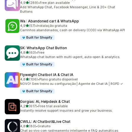
de 5 estrelas
4,9
(289)
•
Free plan available
289 total de avaliações
Add WhatsApp Chat, Facebook Messenger, Line & 20+ Chat
Buttons
Wa : Abandoned cart & WhatsApp
de 5 estrelas
4,9
(57)
•
Instalação gratuita
57 total de avaliações
Carrinhos abandonados, cash on delivery (COD) via WhatsApp API
Built for Shopify
SK: WhatsApp Chat Button
de 5 estrelas
4,8
(63)
•
Free
63 total de avaliações
WhatsApp chat button with multi-agent, auto-open & analytics.
Built for Shopify
Flyweight Chatbot IA & Chat IA
de 5 estrelas
4,8
(106)
•
Plano gratuito disponível
106 total de avaliações
NOVO! Sem treino ou configuração | Agente de Chat IA | RGPD ✓
Built for Shopify
Gorgias: AI, Helpdesk & Chat
de 5 estrelas
4,2
(617)
•
Free trial available
617 total de avaliações
Instantly resolve support inquiries and grow your business.
CWILL: AI Chatbot&Live Chat
de 5 estrelas
4,8
(83)
•
Gratuito
83 total de avaliações
Chat ao vivo com rastreamento inteligente e FAQ automáticas