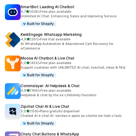
SmartBot: Leading AI Chatbot
de 5 estrelas
4,7
(428)
•
Free plan available
428 total de avaliações
Unlimited AI Chat: Enhancing Sales and Improving Service
Built for Shopify
KwikEngage: Whatsapp Marketing
de 5 estrelas
4,9
(261)
•
Free trial available
261 total de avaliações
AI WhatsApp Automation & Abandoned Cart Recovery for
eCommerce
Moose AI Chatbot & Live Chat
de 5 estrelas
5,0
(452)
•
Free plan available
452 total de avaliações
Support customer with UNLIMITED AI chat, livechat, inbox & FAQ
Built for Shopify
Commslayer: AI Helpdesk & Chat
de 5 estrelas
4,9
(188)
•
Free plan available
188 total de avaliações
Helpdesk & chat by the ex-Lifetimely founders
Zipchat Chat AI & Live Chat
de 5 estrelas
5,0
(159)
•
Plano gratuito disponível
159 total de avaliações
Chatbot AI e chat AI: vendas e apoio ao cliente em todo o lado
Built for Shopify
Chaty Chat Buttons & WhatsApp