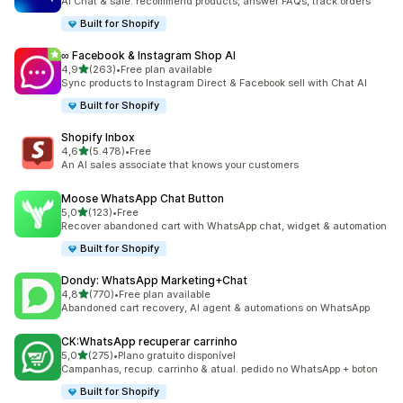
AI Chat & sale: recommend products, answer FAQs, track orders
Built for Shopify
∞ Facebook & Instagram Shop AI
de 5 estrelas
4,9
(263)
•
Free plan available
263 total de avaliações
Sync products to Instagram Direct & Facebook sell with Chat AI
Built for Shopify
Shopify Inbox
de 5 estrelas
4,6
(5.478)
•
Free
5478 total de avaliações
An AI sales associate that knows your customers
Moose WhatsApp Chat Button
de 5 estrelas
5,0
(123)
•
Free
123 total de avaliações
Recover abandoned cart with WhatsApp chat, widget & automation
Built for Shopify
Dondy: WhatsApp Marketing+Chat
de 5 estrelas
4,8
(770)
•
Free plan available
770 total de avaliações
Abandoned cart recovery, AI agent & automations on WhatsApp
CK:WhatsApp recuperar carrinho
de 5 estrelas
5,0
(275)
•
Plano gratuito disponível
275 total de avaliações
Campanhas, recup. carrinho & atual. pedido no WhatsApp + boton
Built for Shopify