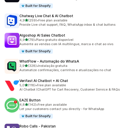
Built for Shopify
Chatway Live Chat & AI Chatbot
de 5 estrelas
4,9
(259)
•
Free plan available
259 total de avaliações
Provide Live chat support, FAQ, WhatsApp inbox & chat buttons
Algoshop AI Sales Chatbot
de 5 estrelas
4,9
(79)
•
Plano gratuito disponível
79 total de avaliações
Aumente as vendas com IA multilingue, marca e chat ao vivo.
Built for Shopify
WhatFlow ‑ Automação do WhatsA
de 5 estrelas
3,9
(328)
•
Instalação gratuita
328 total de avaliações
Automatize confirmações, carrinhos e atualizações no chat
Verifast AI Chatbot + AI Chat
de 5 estrelas
5,0
(118)
•
Free plan available
118 total de avaliações
AI Chatbot (ChatGPT for Cart Recovery, Customer Service & FAQs
EAZE Button
de 5 estrelas
4,8
(142)
•
Free plan available
142 total de avaliações
Let your customers contact you directly - for WhatsApp
Built for Shopify
Robo Calls ‑ Pakistan