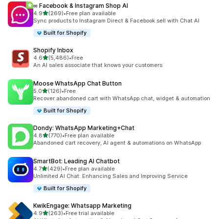
∞ Facebook & Instagram Shop AI
เต็ม 5 ดาว
4.9
(269)
•
Free plan available
ทั้งหมด 269 รีวิว
Sync products to Instagram Direct & Facebook sell with Chat AI
Built for Shopify
Shopify Inbox
เต็ม 5 ดาว
4.6
(5,486)
•
Free
ทั้งหมด 5486 รีวิว
An AI sales associate that knows your customers
Moose WhatsApp Chat Button
เต็ม 5 ดาว
5.0
(126)
•
Free
ทั้งหมด 126 รีวิว
Recover abandoned cart with WhatsApp chat, widget & automation
Built for Shopify
Dondy: WhatsApp Marketing+Chat
เต็ม 5 ดาว
4.8
(770)
•
Free plan available
ทั้งหมด 770 รีวิว
Abandoned cart recovery, AI agent & automations on WhatsApp
SmartBot: Leading AI Chatbot
เต็ม 5 ดาว
4.7
(429)
•
Free plan available
ทั้งหมด 429 รีวิว
Unlimited AI Chat: Enhancing Sales and Improving Service
Built for Shopify
KwikEngage: Whatsapp Marketing
เต็ม 5 ดาว
4.9
(263)
•
Free trial available
ทั้งหมด 263 รีวิว