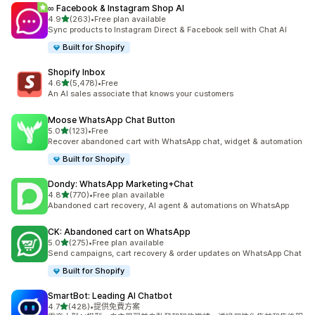
∞ Facebook & Instagram Shop AI
滿分 5 顆星
4.9
(263)
•
Free plan available
共有 263 則評價
Sync products to Instagram Direct & Facebook sell with Chat AI
Built for Shopify
Shopify Inbox
滿分 5 顆星
4.6
(5,478)
•
Free
共有 5478 則評價
An AI sales associate that knows your customers
Moose WhatsApp Chat Button
滿分 5 顆星
5.0
(123)
•
Free
共有 123 則評價
Recover abandoned cart with WhatsApp chat, widget & automation
Built for Shopify
Dondy: WhatsApp Marketing+Chat
滿分 5 顆星
4.8
(770)
•
Free plan available
共有 770 則評價
Abandoned cart recovery, AI agent & automations on WhatsApp
CK: Abandoned cart on WhatsApp
滿分 5 顆星
5.0
(275)
•
Free plan available
共有 275 則評價
Send campaigns, cart recovery & order updates on WhatsApp Chat
Built for Shopify
SmartBot: Leading AI Chatbot
滿分 5 顆星
4.7
(428)
•
提供免費方案
共有 428 則評價