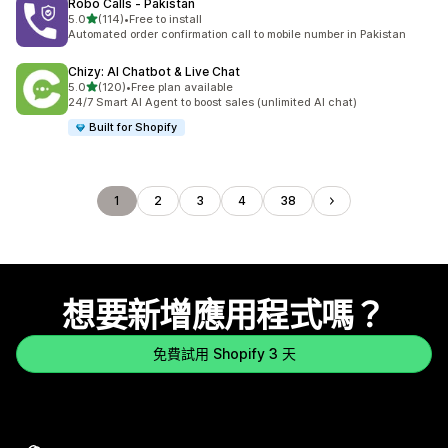
Robo Calls ‑ Pakistan
滿分 5 顆星
5.0
(114)
•
Free to install
共有 114 則評價
Automated order confirmation call to mobile number in Pakistan
Chizy: AI Chatbot & Live Chat
滿分 5 顆星
5.0
(120)
•
Free plan available
共有 120 則評價
24/7 Smart AI Agent to boost sales (unlimited AI chat)
Built for Shopify
1
2
3
4
38
想要新增應用程式嗎？
免費試用 Shopify 3 天