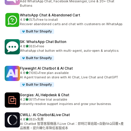
Add WhatsApp Chat, Facebook Messenger, Line & 20+ Chat
Buttons
WhatsApp Chat & Abandoned Cart
滿分 5 顆星
4.9
(57)
•
Free to install
共有 57 則評價
Recover abandoned carts and chat with customers on WhatsApp.
Built for Shopify
SK: WhatsApp Chat Button
滿分 5 顆星
4.8
(63)
•
Free
共有 63 則評價
WhatsApp chat button with multi-agent, auto-open & analytics.
Built for Shopify
Flyweight AI Chatbot & AI Chat
滿分 5 顆星
4.8
(106)
•
Free plan available
共有 106 則評價
AI Agent trained on store with AI Chat, Live Chat and ChatGPT
Built for Shopify
Gorgias: AI, Helpdesk & Chat
滿分 5 顆星
4.2
(617)
•
Free trial available
共有 617 則評價
Instantly resolve support inquiries and grow your business.
CWILL: AI Chatbot&Live Chat
滿分 5 顆星
4.8
(83)
•
免費
共有 83 則評價
AI Chatbot 智慧客服機器人Live Chat：即時訂單追蹤+自動FAQ回覆+產
品推薦，提升轉化率降低客服成本