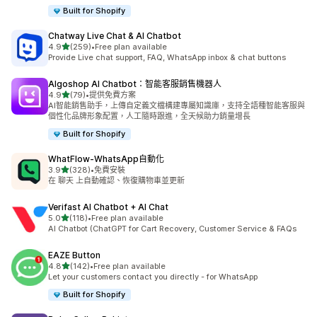
Built for Shopify
Chatway Live Chat & AI Chatbot
滿分 5 顆星
4.9
(259)
•
Free plan available
共有 259 則評價
Provide Live chat support, FAQ, WhatsApp inbox & chat buttons
Algoshop AI Chatbot：智能客服銷售機器人
滿分 5 顆星
4.9
(79)
•
提供免費方案
共有 79 則評價
AI智能銷售助手，上傳自定義文檔構建專屬知識庫，支持全語種智能客服與
個性化品牌形象配置，人工隨時跟進，全天候助力銷量增長
Built for Shopify
WhatFlow‑WhatsApp自動化
滿分 5 顆星
3.9
(328)
•
免費安裝
共有 328 則評價
在 聊天 上自動確認、恢復購物車並更新
Verifast AI Chatbot + AI Chat
滿分 5 顆星
5.0
(118)
•
Free plan available
共有 118 則評價
AI Chatbot (ChatGPT for Cart Recovery, Customer Service & FAQs
EAZE Button
滿分 5 顆星
4.8
(142)
•
Free plan available
共有 142 則評價
Let your customers contact you directly - for WhatsApp
Built for Shopify