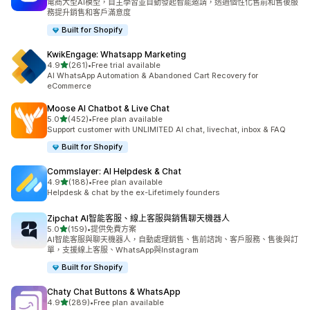
電商大型AI模型，自主學習並自動發起智能邀請，透過個性化售前和售後服
務提升銷售和客戶滿意度
Built for Shopify
KwikEngage: Whatsapp Marketing
滿分 5 顆星
4.9
(261)
•
Free trial available
共有 261 則評價
AI WhatsApp Automation & Abandoned Cart Recovery for
eCommerce
Moose AI Chatbot & Live Chat
滿分 5 顆星
5.0
(452)
•
Free plan available
共有 452 則評價
Support customer with UNLIMITED AI chat, livechat, inbox & FAQ
Built for Shopify
Commslayer: AI Helpdesk & Chat
滿分 5 顆星
4.9
(188)
•
Free plan available
共有 188 則評價
Helpdesk & chat by the ex-Lifetimely founders
Zipchat AI智能客服、線上客服與銷售聊天機器人
滿分 5 顆星
5.0
(159)
•
提供免費方案
共有 159 則評價
AI智能客服與聊天機器人，自動處理銷售、售前諮詢、客戶服務、售後與訂
單，支援線上客服、WhatsApp與Instagram
Built for Shopify
Chaty Chat Buttons & WhatsApp
滿分 5 顆星
4.9
(289)
•
Free plan available
共有 289 則評價