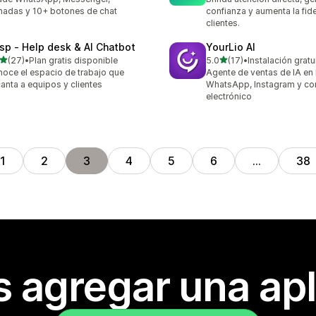
madas y 10+ botones de chat
confianza y aumenta la fid
clientes.
isp ‑ Help desk & AI Chatbot
YourLio AI
de 5 estrellas
de 5 estrellas
(27)
•
Plan gratis disponible
5.0
(17)
•
Instalación gratu
reseñas en total
17 reseñas en total
oce el espacio de trabajo que
Agente de ventas de IA en l
anta a equipos y clientes
WhatsApp, Instagram y co
electrónico
1
2
3
4
5
6
…
38
s agregar una apl