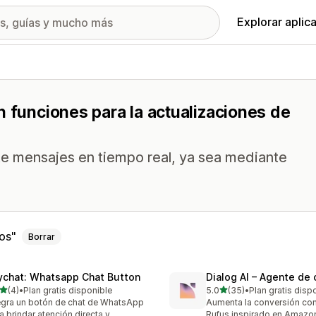
Explorar aplic
n funciones para la actualizaciones de
rte mensajes en tiempo real, ya sea mediante
dos
Borrar
ychat: Whatsapp Chat Button
Dialog AI – Agente de
de 5 estrellas
de 5 estrellas
(4)
•
Plan gratis disponible
5.0
(35)
•
Plan gratis disp
eseñas en total
35 reseñas en total
egra un botón de chat de WhatsApp
Aumenta la conversión con
a brindar atención directa y
Rufus inspirado en Amazo