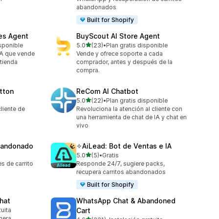
abandonados
Built for Shopify
les Agent
BuyScout AI Store Agent
de 5 estrellas
sponible
5.0
(23)
•
Plan gratis disponible
23 reseñas en total
IA que vende
Vende y ofrece soporte a cada
 tienda
comprador, antes y después de la
compra.
tton
ReCom AI Chatbot
de 5 estrellas
5.0
(22)
•
Plan gratis disponible
22 reseñas en total
cliente de
Revoluciona la atención al cliente con
una herramienta de chat de IA y chat en
vivo
bandonado
✧AiLead: Bot de Ventas e IA
de 5 estrellas
5.0
(5)
•
Gratis
5 reseñas en total
s de carrito
Responde 24/7, sugiere packs,
recupera carritos abandonados
Built for Shopify
Chat
WhatsApp Chat & Abandoned
tuita
Cart
nera