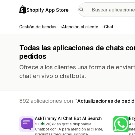
Shopify App Store
Gestión de tiendas
Atención al cliente
Chat
Todas las aplicaciones de chats co
pedidos
Ofrece a los clientes una forma de envia
chat en vivo o chatbots.
892 aplicaciones con
Actualizaciones de pedi
AskTimmy AI Chat Bot AI Search
Ez
de 5 estrellas
5.0
(28)
•
Plan gratis disponible
4.8
28 reseñas en total
4 r
Chatbot con IA para atención al cliente,
Int
preguntas frecuentes, soporte,
par