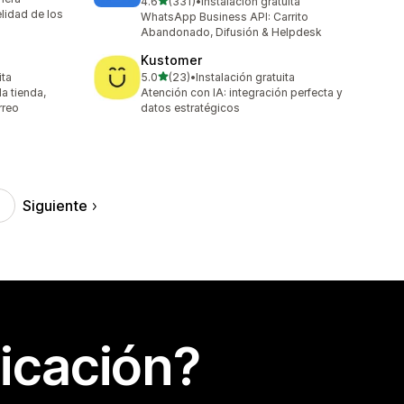
de 5 estrellas
4.6
(331)
•
Instalación gratuita
331 reseñas en total
elidad de los
WhatsApp Business API: Carrito
Abandonado, Difusión & Helpdesk
Kustomer
de 5 estrellas
ita
5.0
(23)
•
Instalación gratuita
23 reseñas en total
a tienda,
Atención con IA: integración perfecta y
rreo
datos estratégicos
Siguiente
icación?