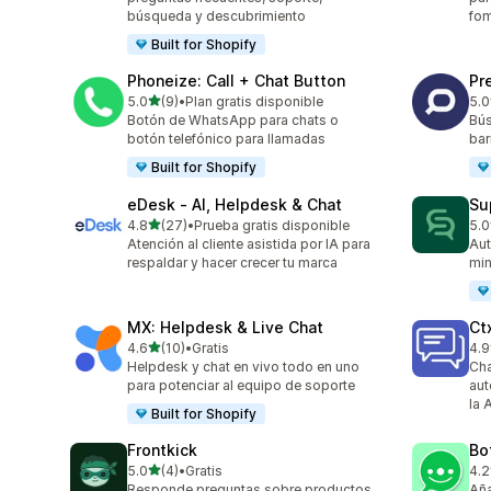
búsqueda y descubrimiento
fom
Built for Shopify
Phoneize: Call + Chat Button
Pr
de 5 estrellas
5.0
(9)
•
Plan gratis disponible
5.0
9 reseñas en total
55 
Botón de WhatsApp para chats o
Bús
botón telefónico para llamadas
bar
Built for Shopify
eDesk ‑ AI, Helpdesk & Chat
Su
de 5 estrellas
4.8
(27)
•
Prueba gratis disponible
5.0
27 reseñas en total
17 
Atención al cliente asistida por IA para
Aut
respaldar y hacer crecer tu marca
min
MX: Helpdesk & Live Chat
Ct
de 5 estrellas
4.6
(10)
•
Gratis
4.9
10 reseñas en total
213
Helpdesk y chat en vivo todo en uno
Cha
para potenciar al equipo de soporte
aut
la 
Built for Shopify
Frontkick
Bo
de 5 estrellas
5.0
(4)
•
Gratis
4.2
4 reseñas en total
49 
Responde preguntas sobre productos
Añ