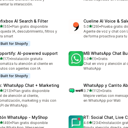
entar la interacción.
efixbox AI Search & Filter
Cueline AI Voice & Sa
de 5 estrellas
de 5 estrellas
(55)
•
Plan gratis disponible
5.0
(29)
•
Prueba gratis di
reseñas en total
29 reseñas en total
queda IA, descubrimiento, filtros y
Agente de voz y chat con 
ra smart
de forma proactiva para tu
Built for Shopify
pportify: AI‑powered support
MB WhatsApp Chat Bu
de 5 estrellas
de 5 estrellas
(17)
•
Instalación gratuita
5.0
(1)
•
Gratis
reseñas en total
1 reseñas en total
omatiza tu atención al cliente en
Chat en vivo y atención al 
utos con agentes con IA
WhatsApp
Built for Shopify
x: WhatsApp Chat + Marketing
WhatsApp y Carrito A
de 5 estrellas
de 5 estrellas
(213)
•
Plan gratis disponible
3.7
(112)
•
Gratis
 reseñas en total
112 reseñas en total
t de atención al cliente,
Mejore ventas con mensaje
omatización, marketing y más con
en WhatsApp por Wati
API de WhatsApp.
tón WhatsApp ‑ MyShop
RT: Social Chat, Live 
de 5 estrellas
de 5 estrellas
(49)
•
Plan gratis disponible
4.6
(234)
•
Instalación gra
reseñas en total
234 reseñas en total
ade WhatsApp, Messenger,
Brinda atención directa, ge