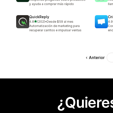
y ayuda a comprar más rápido
lla
QuickReply
Cr
de 5 estrellas
4.8
(202)
•
Desde $59 al mes
4.9
202 reseñas en total
27 
Automatización de marketing para
Con
recuperar carritos e impulsar ventas
enc
Anterior
¿Quiere