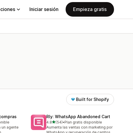
aciones
Iniciar sesión
Empieza gratis
Built for Shopify
 compras
Rly: WhatsApp Abandoned Cart
de 5 estrellas
onible
4.8
(54)
•
Plan gratis disponible
54 reseñas en total
 un agente
Aumenta las ventas con marketing por
n
WhatsApp y recuperación de carritos