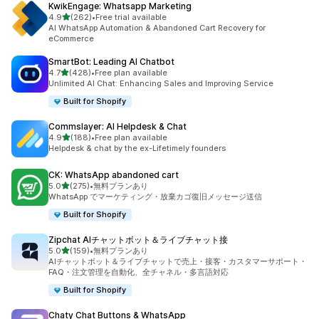
KwikEngage: Whatsapp Marketing
5つ星中
4.9
(262)
•
Free trial available
合計レビュー数：262件
AI WhatsApp Automation & Abandoned Cart Recovery for
eCommerce
SmartBot: Leading AI Chatbot
5つ星中
4.7
(428)
•
Free plan available
合計レビュー数：428件
Unlimited AI Chat: Enhancing Sales and Improving Service
Built for Shopify
Commslayer: AI Helpdesk & Chat
5つ星中
4.9
(188)
•
Free plan available
合計レビュー数：188件
Helpdesk & chat by the ex-Lifetimely founders
CK: WhatsApp abandoned cart
5つ星中
5.0
(275)
•
無料プランあり
合計レビュー数：275件
WhatsApp でマーケティング・放棄カゴ復旧メッセージ送信
Built for Shopify
Zipchat AIチャットボット＆ライブチャット接
5つ星中
5.0
(159)
•
無料プランあり
合計レビュー数：159件
AIチャットボット＆ライブチャットで売上・接客・カスタマーサポート・
FAQ・注文管理を自動化、全チャネル・多言語対応
Built for Shopify
Chaty Chat Buttons & WhatsApp