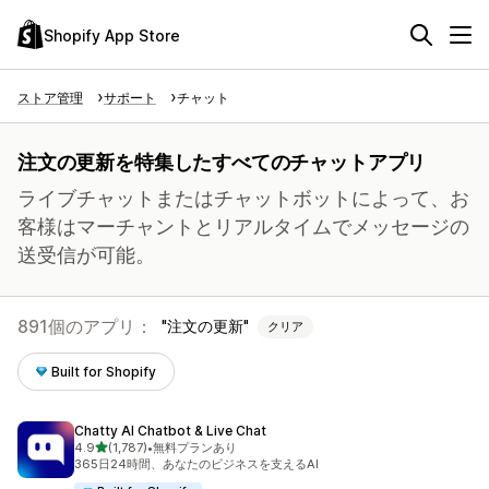
Shopify App Store
ストア管理
サポート
チャット
注文の更新を特集したすべてのチャットアプリ
ライブチャットまたはチャットボットによって、お
客様はマーチャントとリアルタイムでメッセージの
送受信が可能。
891個のアプリ：
注文の更新
クリア
Built for Shopify
Chatty AI Chatbot & Live Chat
5つ星中
4.9
(1,787)
•
無料プランあり
合計レビュー数：1787件
365日24時間、あなたのビジネスを支えるAI