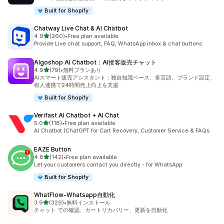
Built for Shopify
Chatway Live Chat & AI Chatbot
5つ星中
4.9
(260)
•
Free plan available
合計レビュー数：260件
Provide Live chat support, FAQ, WhatsApp inbox & chat buttons
Algoshop AI Chatbot：AI接客販売チャット
5つ星中
4.9
(79)
•
無料プランあり
合計レビュー数：79件
AIスマート販売アシスタント：独自知識ベース、多言語、ブランド設定、
有人連携で24時間売上向上を支援
Built for Shopify
Verifast AI Chatbot + AI Chat
5つ星中
5.0
(118)
•
Free plan available
合計レビュー数：118件
AI Chatbot (ChatGPT for Cart Recovery, Customer Service & FAQs
EAZE Button
5つ星中
4.8
(142)
•
Free plan available
合計レビュー数：142件
Let your customers contact you directly - for WhatsApp
Built for Shopify
WhatFlow‑Whatsapp自動化
5つ星中
3.9
(329)
•
無料インストール
合計レビュー数：329件
チャット での確認、カートリカバリー、更新を自動化