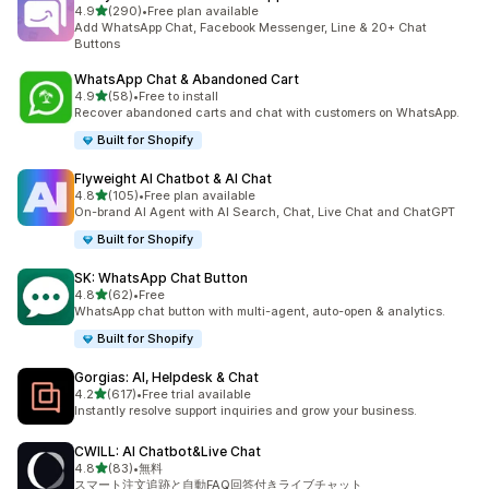
5つ星中
4.9
(290)
•
Free plan available
合計レビュー数：290件
Add WhatsApp Chat, Facebook Messenger, Line & 20+ Chat
Buttons
WhatsApp Chat & Abandoned Cart
5つ星中
4.9
(58)
•
Free to install
合計レビュー数：58件
Recover abandoned carts and chat with customers on WhatsApp.
Built for Shopify
Flyweight AI Chatbot & AI Chat
5つ星中
4.8
(105)
•
Free plan available
合計レビュー数：105件
On-brand AI Agent with AI Search, Chat, Live Chat and ChatGPT
Built for Shopify
SK: WhatsApp Chat Button
5つ星中
4.8
(62)
•
Free
合計レビュー数：62件
WhatsApp chat button with multi-agent, auto-open & analytics.
Built for Shopify
Gorgias: AI, Helpdesk & Chat
5つ星中
4.2
(617)
•
Free trial available
合計レビュー数：617件
Instantly resolve support inquiries and grow your business.
CWILL: AI Chatbot&Live Chat
5つ星中
4.8
(83)
•
無料
合計レビュー数：83件
スマート注文追跡と自動FAQ回答付きライブチャット