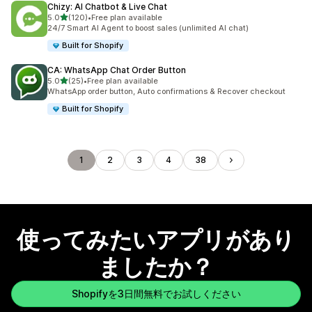
Chizy: AI Chatbot & Live Chat
5つ星中
5.0
(120)
•
Free plan available
合計レビュー数：120件
24/7 Smart AI Agent to boost sales (unlimited AI chat)
Built for Shopify
CA: WhatsApp Chat Order Button
5つ星中
5.0
(25)
•
Free plan available
合計レビュー数：25件
WhatsApp order button, Auto confirmations & Recover checkout
Built for Shopify
1
2
3
4
38
使ってみたいアプリがあり
ましたか？
Shopifyを3日間無料でお試しください