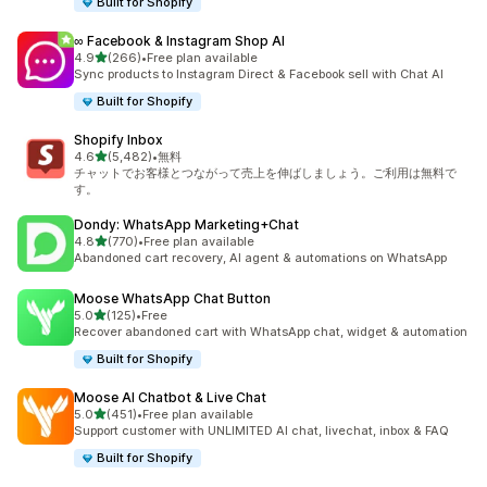
Built for Shopify
∞ Facebook & Instagram Shop AI
5つ星中
4.9
(266)
•
Free plan available
合計レビュー数：266件
Sync products to Instagram Direct & Facebook sell with Chat AI
Built for Shopify
Shopify Inbox
5つ星中
4.6
(5,482)
•
無料
合計レビュー数：5482件
チャットでお客様とつながって売上を伸ばしましょう。ご利用は無料で
す。
Dondy: WhatsApp Marketing+Chat
5つ星中
4.8
(770)
•
Free plan available
合計レビュー数：770件
Abandoned cart recovery, AI agent & automations on WhatsApp
Moose WhatsApp Chat Button
5つ星中
5.0
(125)
•
Free
合計レビュー数：125件
Recover abandoned cart with WhatsApp chat, widget & automation
Built for Shopify
Moose AI Chatbot & Live Chat
5つ星中
5.0
(451)
•
Free plan available
合計レビュー数：451件
Support customer with UNLIMITED AI chat, livechat, inbox & FAQ
Built for Shopify