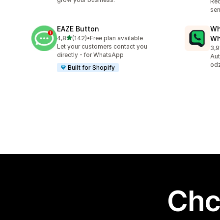
Re
sen
EAZE Button
Wh
na 5 gwiazdek
4,8
(142)
•
Free plan available
Wh
Łączna liczba recenzji: 142
Let your customers contact you
3,9
Łąc
directly - for WhatsApp
Aut
odz
Built for Shopify
Chc