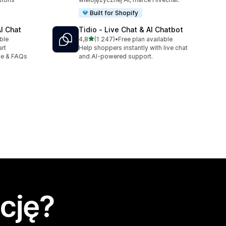
Built for Shopify
AI Chat
Tidio ‑ Live Chat & AI Chatbot
na 5 gwiazdek
ble
4,8
(1 247)
•
Free plan available
Łączna liczba recenzji: 1247
rt
Help shoppers instantly with live chat
ce & FAQs
and AI-powered support.
cję?