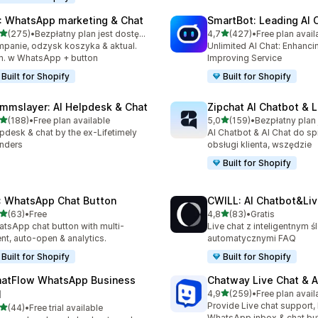
: WhatsApp marketing & Chat
SmartBot: Leading AI 
na 5 gwiazdek
na 5 gwiazdek
(275)
•
Bezpłatny plan jest dostępny
4,7
(427)
•
Free plan avail
zna liczba recenzji: 275
Łączna liczba recenzji: 42
panie, odzysk koszyka & aktual.
Unlimited AI Chat: Enhanci
. w WhatsApp + button
Improving Service
Built for Shopify
Built for Shopify
mmslayer: AI Helpdesk & Chat
Zipchat AI Chatbot & L
na 5 gwiazdek
na 5 gwiazdek
(188)
•
Free plan available
5,0
(159)
•
zna liczba recenzji: 188
Łączna liczba recenzji: 159
pdesk & chat by the ex-Lifetimely
AI Chatbot & AI Chat do sp
nders
obsługi klienta, wszędzie
Built for Shopify
: WhatsApp Chat Button
CWILL: AI Chatbot&Liv
na 5 gwiazdek
na 5 gwiazdek
(63)
•
Free
4,8
(83)
•
Gratis
zna liczba recenzji: 63
Łączna liczba recenzji: 83
tsApp chat button with multi-
Live chat z inteligentnym ś
nt, auto-open & analytics.
automatycznymi FAQ
Built for Shopify
Built for Shopify
atFlow WhatsApp Business
Chatway Live Chat & A
na 5 gwiazdek
I
4,9
(259)
•
Free plan avail
Łączna liczba recenzji: 25
Provide Live chat support,
na 5 gwiazdek
(44)
•
Free trial available
zna liczba recenzji: 44
WhatsApp inbox & chat bu