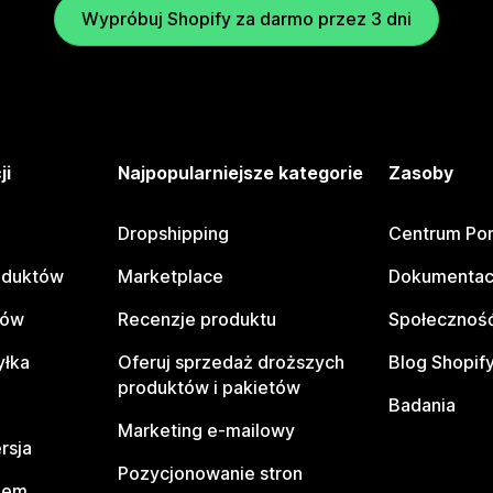
Wypróbuj Shopify za darmo przez 3 dni
ji
Najpopularniejsze kategorie
Zasoby
Dropshipping
Centrum Po
oduktów
Marketplace
Dokumentac
tów
Recenzje produktu
Społeczność
yłka
Oferuj sprzedaż droższych
Blog Shopif
produktów i pakietów
Badania
Marketing e-mailowy
rsja
Pozycjonowanie stron
pem