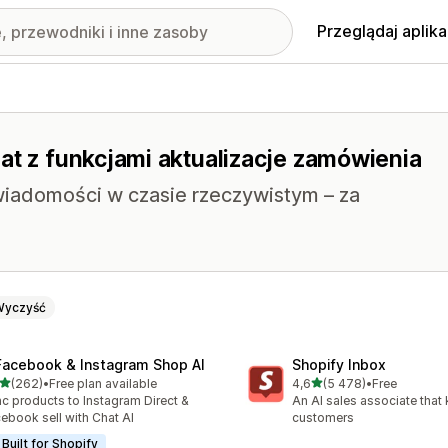
Przeglądaj aplika
at z funkcjami aktualizacje zamówienia
wiadomości w czasie rzeczywistym – za
Wyczyść
Facebook & Instagram Shop AI
Shopify Inbox
na 5 gwiazdek
na 5 gwiazdek
(262)
•
Free plan available
4,6
(5 478)
•
Free
zna liczba recenzji: 262
Łączna liczba recenzji: 54
c products to Instagram Direct &
An AI sales associate that
ebook sell with Chat AI
customers
Built for Shopify