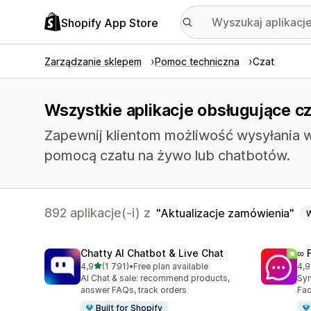
Shopify App Store
Zarządzanie sklepem
Pomoc techniczna
Czat
Wszystkie aplikacje obsługujące cz
Zapewnij klientom możliwość wysyłania 
pomocą czatu na żywo lub chatbotów.
892 aplikacje(-i) z
Aktualizacje zamówienia
Chatty AI Chatbot & Live Chat
∞ 
na 5 gwiazdek
4,9
(1 791)
•
Free plan available
4,9
Łączna liczba recenzji: 1791
Łąc
AI Chat & sale: recommend products,
Syn
answer FAQs, track orders
Fac
Built for Shopify