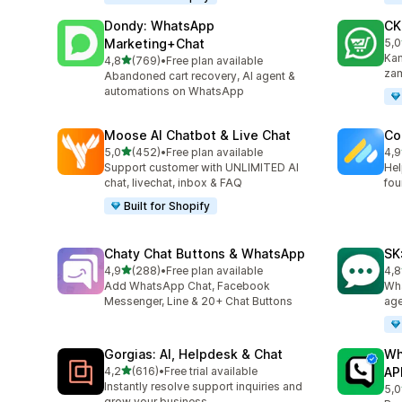
Dondy: WhatsApp
CK
Marketing+Chat
5,0
Łąc
Kam
na 5 gwiazdek
4,8
(769)
•
Free plan available
Łączna liczba recenzji: 769
zam
Abandoned cart recovery, AI agent &
automations on WhatsApp
Moose AI Chatbot & Live Chat
Co
na 5 gwiazdek
5,0
(452)
•
Free plan available
4,9
Łączna liczba recenzji: 452
Łąc
Support customer with UNLIMITED AI
Hel
chat, livechat, inbox & FAQ
fou
Built for Shopify
Chaty Chat Buttons & WhatsApp
SK
na 5 gwiazdek
4,9
(288)
•
Free plan available
4,8
Łączna liczba recenzji: 288
Łąc
Add WhatsApp Chat, Facebook
Wha
Messenger, Line & 20+ Chat Buttons
age
Gorgias: AI, Helpdesk & Chat
Wh
na 5 gwiazdek
4,2
(616)
•
Free trial available
AP
Łączna liczba recenzji: 616
Instantly resolve support inquiries and
5,0
Łąc
grow your business.