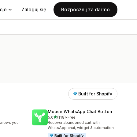
cje
Zaloguj się
Rozpocznij za darmo
Built for Shopify
Moose WhatsApp Chat Button
na 5 gwiazdek
5,0
(118)
•
Free
78
Łączna liczba recenzji: 118
 knows your
Recover abandoned cart with
WhatsApp chat, widget & automation
Built for Shopify