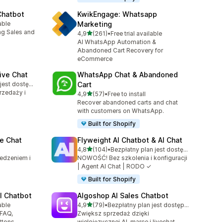
Chatbot
KwikEngage: Whatsapp
able
Marketing
7
ng Sales and
na 5 gwiazdek
4,9
(261)
•
Free trial available
Łączna liczba recenzji: 261
AI WhatsApp Automation &
Abandoned Cart Recovery for
eCommerce
ive Chat
WhatsApp Chat & Abandoned
Bezpłatny plan jest dostępny
Cart
rzedaży i
na 5 gwiazdek
4,9
(57)
•
Free to install
Łączna liczba recenzji: 57
Recover abandoned carts and chat
with customers on WhatsApp.
Built for Shopify
e Chat
Flyweight AI Chatbot & AI Chat
na 5 gwiazdek
4,8
(104)
•
Bezpłatny plan jest dostępny
Łączna liczba recenzji: 104
ledzeniem i
NOWOŚĆ! Bez szkolenia i konfiguracji
| Agent AI Chat | RODO ✓
Built for Shopify
I Chatbot
Algoshop AI Sales Chatbot
na 5 gwiazdek
able
4,9
(79)
•
Bezpłatny plan jest dostępny
9
Łączna liczba recenzji: 79
 FAQ,
Zwiększ sprzedaż dzięki
ttons
wielojęzycznej AI, marce i livechat.