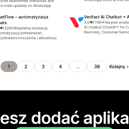
cover abandoned checkouts and
d order updates on WhatsApp
atFlow – automatyzacja
Verifast AI Chatbot + 
na 5 gwiazdek
ats
5,0
(118)
•
Free plan availa
Łączna liczba recenzji: 118
AI Chatbot (ChatGPT for Ca
na 5 gwiazdek
(328)
•
Bezpłatna instalacja
zna liczba recenzji: 328
Recovery, Customer Servi
omatyzacja potwierdzeń,
yskiwania koszyków i aktualizacj
Kolejny
1
2
3
4
…
38
esz dodać aplika