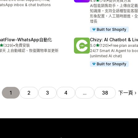
滿分 5 顆星
4.9
(79)
•
提供免費方案
共有 79 則評價
tsApp inbox & chat buttons
AI智能銷售助手，上傳自定
知識庫，支持全語種智能客服
形象配置，人工隨時跟進，全
增長
Built for Shopify
atFlow‑WhatsApp自動化
Chizy: AI Chatbot & Li
滿分 5 顆星
滿分 5 顆星
(329)
•
免費安裝
5.0
(120)
•
Free plan avail
 329 則評價
共有 120 則評價
 聊天 上自動確認、恢復購物車並更新
24/7 Smart AI Agent to bo
(unlimited AI chat)
Built for Shopify
下一頁
1
2
3
4
…
38