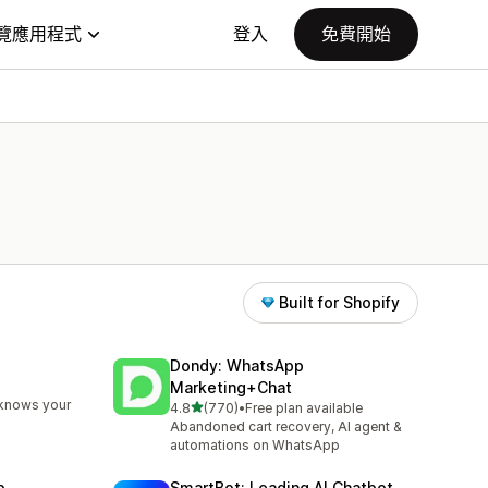
覽應用程式
登入
免費開始
Built for Shopify
Dondy: WhatsApp
Marketing+Chat
 knows your
滿分 5 顆星
4.8
(770)
•
Free plan available
共有 770 則評價
Abandoned cart recovery, AI agent &
automations on WhatsApp
p
SmartBot: Leading AI Chatbot