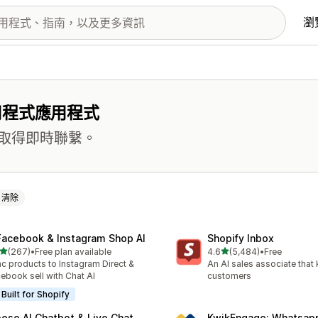
瀏
用程式應用程式
取得即時聯繫。
清除
Facebook & Instagram Shop AI
Shopify Inbox
滿分 5 顆星
滿分 5 顆星
(267)
•
Free plan available
4.6
(5,484)
•
Free
 267 則評價
共有 5484 則評價
c products to Instagram Direct &
An AI sales associate that
ebook sell with Chat AI
customers
Built for Shopify
ose AI Chatbot & Live Chat
KwikEngage: Whatsap