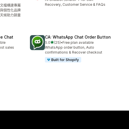
Recovery, Customer Service & FAQs
義文檔構建專屬
與個性化品牌
天候助力銷量
ve Chat
CA: WhatsApp Chat Order Button
滿分 5 顆星
able
5.0
(25)
•
Free plan available
共有 25 則評價
ost sales
WhatsApp order button, Auto
confirmations & Recover checkout
Built for Shopify