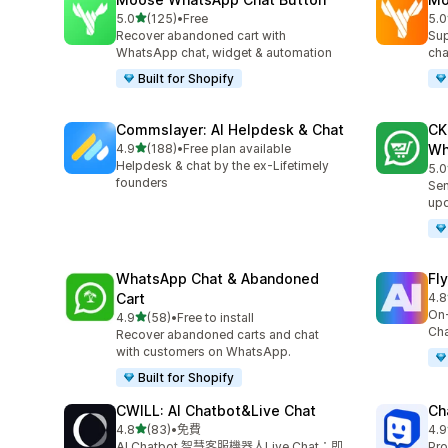
滿分 5 顆星
5.0
(125)
•
Free
5.0
共有 125 則評價
共有
Recover abandoned cart with
Sup
WhatsApp chat, widget & automation
cha
Built for Shopify
Commslayer: AI Helpdesk & Chat
CK
滿分 5 顆星
4.9
(188)
•
Free plan available
Wh
共有 188 則評價
Helpdesk & chat by the ex-Lifetimely
5.0
共有
founders
Sen
up
WhatsApp Chat & Abandoned
Fl
Cart
4.8
共有
On-
滿分 5 顆星
4.9
(58)
•
Free to install
共有 58 則評價
Cha
Recover abandoned carts and chat
with customers on WhatsApp.
Built for Shopify
CWILL: AI Chatbot&Live Chat
Ch
滿分 5 顆星
4.8
(83)
•
免費
4.9
共有 83 則評價
共有
AI Chatbot 智慧客服機器人Live Chat：即
Pro