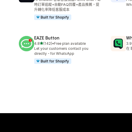
時訂單追蹤+自動FAQ回覆+產品推薦，提
Wha
升轉化率降低客服成本
Built for Shopify
EAZE Button
Wh
滿分 5 顆星
4.8
(142)
•
Free plan available
3.9
共有 142 則評價
共有
Let your customers contact you
在
directly - for WhatsApp
Built for Shopify