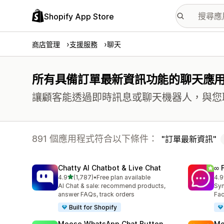
Shopify App Store
商店管理
支援服務
聊天
所有具備訂單最新資訊功能的聊天應
讓顧客能透過即時訊息或聊天機器人，與您
891 個應用程式符合以下條件：
訂單最新資訊
Chatty AI Chatbot & Live Chat
∞ 
滿分 5 顆星
4.9
(1,787)
•
Free plan available
4.9
共有 1787 則評價
共有
AI Chat & sale: recommend products,
Syn
answer FAQs, track orders
Fac
Built for Shopify
Moose WhatsApp Chat Button
Mo