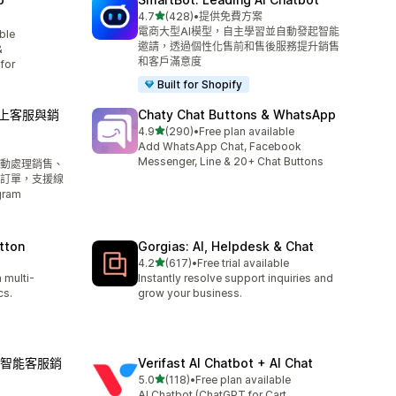
滿分 5 顆星
4.7
(428)
•
提供免費方案
共有 428 則評價
電商大型AI模型，自主學習並自動發起智能
able
邀請，透過個性化售前和售後服務提升銷售
&
和客戶滿意度
for
Built for Shopify
、線上客服與銷
Chaty Chat Buttons & WhatsApp
滿分 5 顆星
4.9
(290)
•
Free plan available
共有 290 則評價
Add WhatsApp Chat, Facebook
Messenger, Line & 20+ Chat Buttons
自動處理銷售、
訂單，支援線
ram
tton
Gorgias: AI, Helpdesk & Chat
滿分 5 顆星
4.2
(617)
•
Free trial available
共有 617 則評價
 multi-
Instantly resolve support inquiries and
cs.
grow your business.
ot：智能客服銷
Verifast AI Chatbot + AI Chat
滿分 5 顆星
5.0
(118)
•
Free plan available
共有 118 則評價
AI Chatbot (ChatGPT for Cart