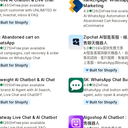
滿分 5 顆星
(451)
•
Free plan available
Marketing
 451 則評價
port customer with UNLIMITED AI
滿分 5 顆星
4.9
(262)
•
Free trial avail
共有 262 則評價
t, livechat, inbox & FAQ
AI WhatsApp Automation 
Abandoned Cart Recovery 
Built for Shopify
eCommerce
: Abandoned cart on
Zipchat AI智能客服
atsApp
售聊天機器人
滿分 5 顆星
滿分 5 顆星
(275)
•
Free plan available
5.0
(159)
•
提供免費方案
 275 則評價
共有 159 則評價
d campaigns, cart recovery & order
AI智能客服與聊天機器人，
dates on WhatsApp Chat
售前諮詢、客戶服務、售後與
上客服、WhatsApp與Instag
Built for Shopify
Built for Shopify
yweight AI Chatbot & AI Chat
SK: WhatsApp Chat Bu
滿分 5 顆星
滿分 5 顆星
(105)
•
Free plan available
4.8
(62)
•
Free
 105 則評價
共有 62 則評價
brand AI Agent with AI Search,
WhatsApp chat button with
t, Live Chat and ChatGPT
agent, auto-open & analyti
Built for Shopify
Built for Shopify
atway Live Chat & AI Chatbot
Algoshop AI Chatb
滿分 5 顆星
(260)
•
Free plan available
售機器人
 260 則評價
vide Live chat support, FAQ,